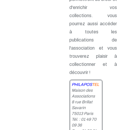
n° 24 - 4e trim. 1985
d'enrichir vos
n° 23 - 3e trim. 1985
n° 22 - 2e trim. 1985
collections. vous
n° 21 - 1er trim. 1985
pourrez aussi accéder
n° 20 - 4e trim. 1984
n° 19 - 3e trim. 1984
à toutes les
n° 18 - 2e trim. 1984
publications de
n° 17 - 1er trim. 1984
l'association et vous
n° 16 - 4e trim. 1983
n° 15 - 3e trim. 1983
trouverez plaisir à
n° 14 - 2e trim. 1983
collectionner et à
n° 13 - 1er trim. 1983
n° 12 - 4e trim. 1982
découvrir !
n° 11 - 3e trim. 1982
n° 10 - 2e trim. 1982
PHILAPOS
TEL
n° 9 - 1er trim. 1982
Maison des
n° 8 - 4e trim. 1981
Associations
n° 7 - 3e trim. 1981
8 rue Brillat
n° 6 - 2e trim. 1981
Savarin
n° 5 - 1er trim. 1981
75013 Paris
n° 4 - 4e trim. 1980
Tél. : 01 49 70
n° 3 - 3e trim. 1980
09 36
n° 2 - 2e trim. 1980