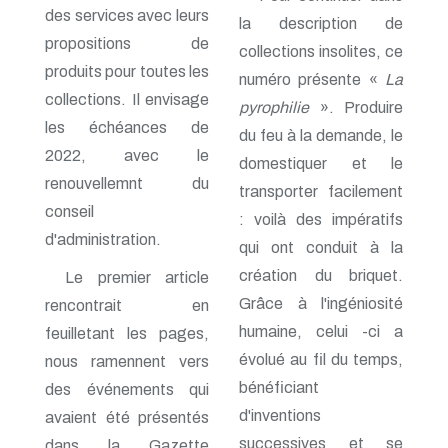
n° 116 - Juillet 2003
des services avec leurs
la description de
n° 115 - Avril 2003
propositions de
collections insolites, ce
n° 114 - Janvier 2003
produits pour toutes les
n° 113 - Octobre 2002
numéro présente «
La
n° 112 - Juillet 2002
collections. Il envisage
pyrophilie
». Produire
n° 111 - Avril 2002
les échéances de
n° 110 - Janvier 2002
du feu à la demande, le
n° 109 - Octobre 2001
2022, avec le
domestiquer et le
n° 108 -Juillet 2001
renouvellemnt du
transporter facilement
n° 107 - Avril 2001
conseil
n° 106 - Janvier 2001
: voilà des impératifs
n° 105 - Octobre 2000
d'administration.
qui ont conduit à la
n° 104 - Juillet 2000
n° 103 - Avril 2000
création du briquet.
Le premier article
n° 102 - Janvier 2000
Grâce à l'ingéniosité
rencontrait en
n° 100/01 - Octobre 1999
humaine, celui -ci a
n° 99 - Avril 1999
feuilletant les pages,
n° 74 - Janvier 1999
évolué au fil du temps,
nous ramennent vers
n° 73 - Octobre 1998
bénéficiant
des événements qui
n° 72 - Juillet 1998
n° 71 - Avril 1998
d'inventions
avaient été présentés
n° 70 - Janvier 1998
successives et se
dans la Gazette