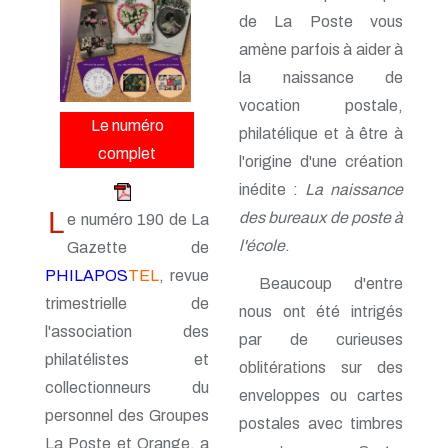
n° 161 - Octobre 2014
de La Poste vous
n° 160 - Juillet 2014
n° 159 - Avril 2014
amène parfois à aider à
n° 158 - Janvier 2014
la naissance de
n° 157 - Octobre 2013
vocation postale,
n° 156 -Juillet 2013
Le numéro
n° 155 - Avril 2013
philatélique et à être à
n° 154 - Janvier 2013
complet
l'origine d'une création
n° 153 - Octobre 2012
n° 152 - Juillet 2012
inédite :
La naissance
n° 151 - Avril 2012
L
des bureaux de poste à
e numéro 190 de La
n° 150 - Janvier 2012
l'école
.
Gazette de
n° 149 - Octobre 2011
n° 148 - Juillet 2011
PHILAPOS
TEL
, revue
Beaucoup d'entre
n° 147 - Avril 2011
trimestrielle de
n° 146 - Janvier 2011
nous ont été intrigés
n° 145 - Octobre 2010
l'association des
par de curieuses
n° 144 - Juillet 2010
philatélistes et
oblitérations sur des
n° 143 - Avril 2010
collectionneurs du
n° 142 - Janvier 2010
enveloppes ou cartes
n° 141 - Octobre 2009
personnel des Groupes
postales avec timbres
n° 140 - Juillet 2009
La Poste et Orange, a
n° 139 - Avril 2009