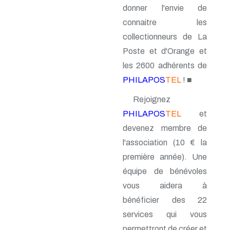
donner l'envie de
n° 46 - Janvier 1992
n° 45 - Octobre 1991
connaitre les
n° 44 - Juillet 1991
collectionneurs de La
n° 43 - Février 1991
n° 42 - 1990
Poste et d'Orange et
n° 41 - 1990
les 2600 adhérents de
n° 40 - 1990
PHILAPOS
TEL
! ■
n° 39 - 1989
n° 38 - 1989
Rejoignez
n° 37 - 1989
n° 36 - 1e trim 1989
PHILAPOS
TEL
et
n° 35 - 3e trim 1988
devenez membre de
n° 34 - 2e trim 1988
n° 33 - 1er trim 1988
l'association (10 € la
n° 32 - 4e trim. 1987
première année). Une
n° 31 - 3e trim. 1987
équipe de bénévoles
n° 30 - 2e trim. 1987
n° 29 - 1er trim. 1987
vous aidera à
n° 28 - 4e trim. 1986
bénéficier des 22
n° 27 - 3e trim. 1986
n° 26 - 2e trim. 1986
services qui vous
n° 25 - 1er trim. 1986
permettront de créer et