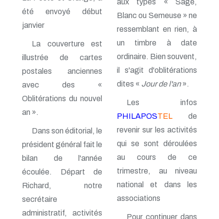
aux types « Sage,
n° 138 - Janvier 2009
été envoyé début
Blanc ou Semeuse » ne
n° 137 - Octobre 2008
janvier
ressemblant en rien, à
n° 136 - Juillet 2008
n° 135 - Avril 2008
un timbre à date
La couverture est
n° 134 - Janvier 2008
ordinaire. Bien souvent,
illustrée de cartes
n° 133 - Octobre 2007
n° 132 - Juillet 2007
il s'agit d'oblitérations
postales anciennes
n° 131 - Avril 2007
dites «
Jour de l'an
».
avec des «
n° 130 - Janvier 2007
n° 129 - Octobre 2006
Oblitérations du nouvel
Les infos
n° 128 - Juillet 2006
an ».
PHILAPOS
TEL
de
n° 127 - Avril 2006
n° 126 - Janvier 2006
revenir sur les activités
Dans son éditorial, le
n° 125 - Octobre 2005
qui se sont déroulées
président général fait le
n° 124 - Juillet 2005
n° 123 - Avril 2005
au cours de ce
bilan de l'année
n° 122 - Janvier 2005
trimestre, au niveau
écoulée. Départ de
n° 121 - Octobre 2004
national et dans les
Richard, notre
n° 120 - Juillet 2004
n° 119 - Avril 2004
associations
secrétaire
n° 118 - Janvier 2004
administratif, activités
n° 117 - Octobre 2003
Pour continuer dans