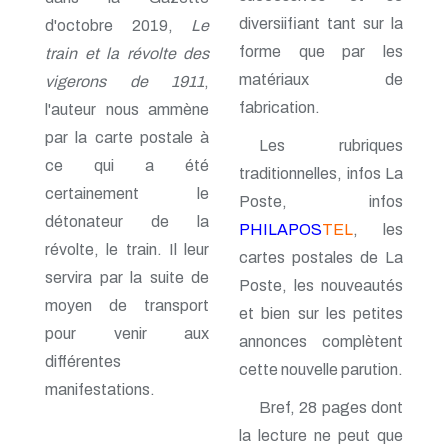
n° 69 - Octobre 1997
diversiifiant tant sur la
n° 68 - Juillet 1997
d'octobre 2019,
Le
n° 67 - Avril 1997
forme que par les
train et la révolte des
n° 66 - Janvier 1997
matériaux de
vigerons de 1911
,
n° 65 - Octobre 1996
n° 64 - Juillet 1996
fabrication.
l'auteur nous ammène
n° 63 - Avril 1996
par la carte postale à
n° 62 - Janvier 1996
Les rubriques
n° 61 - Octobre 1995
ce qui a été
traditionnelles, infos La
n° 60 - Juillet 1995
certainement le
Poste, infos
n° 59 - Avril 1995
détonateur de la
n° 58 - Janvier 1995
PHILAPOS
TEL
, les
n° 57 - Octobre 1994
révolte, le train. Il leur
cartes postales de La
n° 56 - Juillet 1994
servira par la suite de
n° 55 - Avril 1994
Poste, les nouveautés
n° 54 - Janvier 1994
moyen de transport
et bien sur les petites
n° 53 - Octobre 1993
pour venir aux
annonces complètent
n° 52 - Juillet 1993
différentes
n° 51 - Avril 1993
cette nouvelle parution.
n° 50 - Janvier 1993
manifestations.
n° 49 - Octobre 1992
Bref, 28 pages dont
n° 48 - Juillet 1992
la lecture ne peut que
n° 47 - Avril 1992