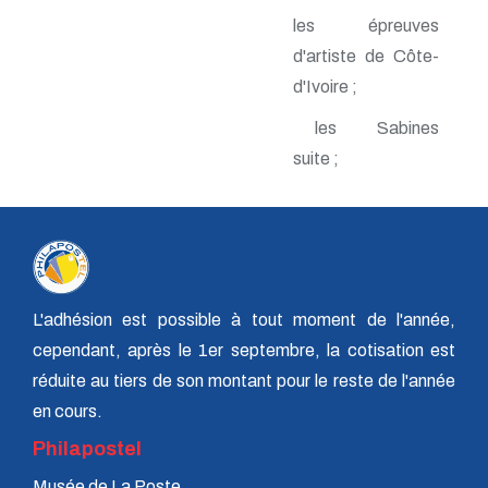
n° 140 - Juillet 2009
les épreuves
n° 139 - Avril 2009
d'artiste de Côte-
n° 138 - Janvier 2009
n° 137 - Octobre 2008
d'Ivoire ;
n° 136 - Juillet 2008
n° 135 - Avril 2008
les Sabines
n° 134 - Janvier 2008
suite ;
n° 133 - Octobre 2007
n° 132 - Juillet 2007
n° 131 - Avril 2007
n° 130 - Janvier 2007
n° 129 - Octobre 2006
n° 128 - Juillet 2006
n° 127 - Avril 2006
L'adhésion est possible à tout moment de l'année,
n° 126 - Janvier 2006
n° 125 - Octobre 2005
cependant, après le 1er septembre, la cotisation est
n° 124 - Juillet 2005
réduite au tiers de son montant pour le reste de l'année
n° 123 - Avril 2005
n° 122 - Janvier 2005
en cours.
n° 121 - Octobre 2004
Philapostel
n° 120 - Juillet 2004
n° 119 - Avril 2004
Musée de La Poste