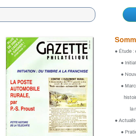
Somm
● Étude : e
● Initi
● Nouv
● Marco
histoi
la 
● Actualit
● Prati