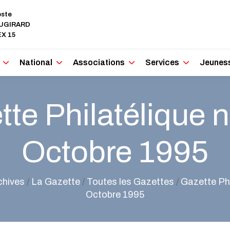
oste
AUGIRARD
X 15
National
Associations
Services
Jeunes
te Philatélique n
Octobre 1995
chives
/
La Gazette
/
Toutes les Gazettes
/
Gazette Phi
Octobre 1995