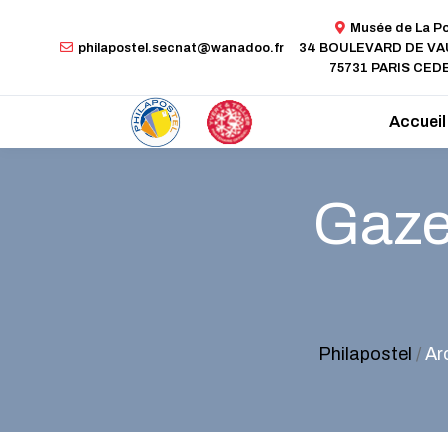
Musée de La P
philapostel.secnat@wanadoo.fr
34 BOULEVARD DE V
75731 PARIS CEDE
Accueil
Gazet
Philapostel
/
Ar