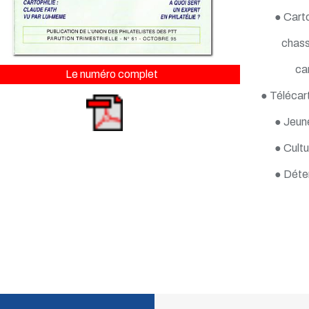
● Carto
chass
ca
Le numéro complet
● Télécart
● Jeun
● Cultu
● Déte