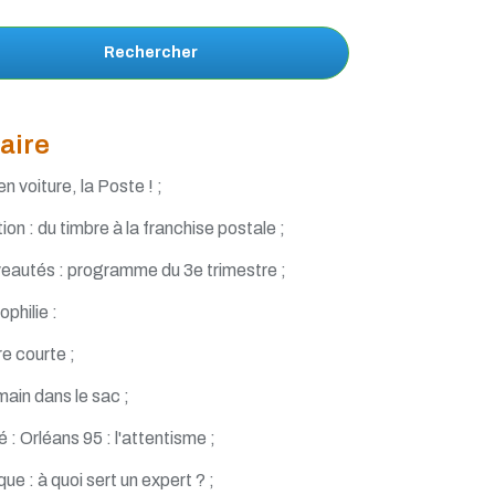
Rechercher
aire
n voiture, la Poste ! ;
ation : du timbre à la franchise postale ;
eautés : programme du 3e trimestre ;
philie :
re courte ;
main dans le sac ;
é : Orléans 95 : l'attentisme ;
que : à quoi sert un expert ? ;