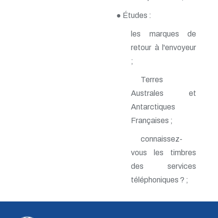
n° 142 - Janvier 2010
● Études :
n° 141 - Octobre 2009
n° 140 - Juillet 2009
les marques de
n° 139 - Avril 2009
n° 138 - Janvier 2009
retour à l'envoyeur
n° 137 - Octobre 2008
;
n° 136 - Juillet 2008
n° 135 - Avril 2008
Terres
n° 134 - Janvier 2008
Australes et
n° 133 - Octobre 2007
n° 132 - Juillet 2007
Antarctiques
n° 131 - Avril 2007
Françaises ;
n° 130 - Janvier 2007
n° 129 - Octobre 2006
connaissez-
n° 128 - Juillet 2006
n° 127 - Avril 2006
vous les timbres
n° 126 - Janvier 2006
des services
n° 125 - Octobre 2005
téléphoniques ? ;
n° 124 - Juillet 2005
n° 123 - Avril 2005
n° 122 - Janvier 2005
n° 121 - Octobre 2004