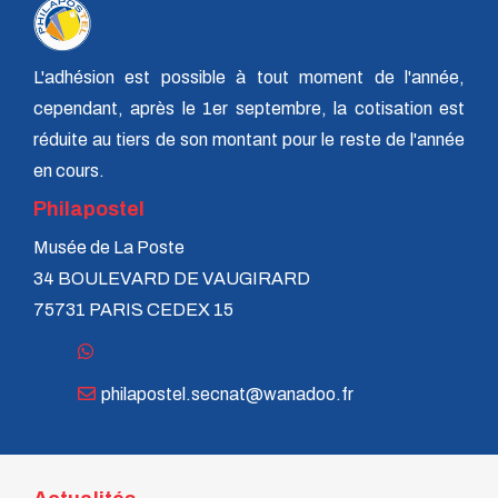
n° 120 - Juillet 2004
n° 119 - Avril 2004
n° 118 - Janvier 2004
n° 117 - Octobre 2003
L'adhésion est possible à tout moment de l'année,
n° 116 - Juillet 2003
cependant, après le 1er septembre, la cotisation est
n° 115 - Avril 2003
n° 114 - Janvier 2003
réduite au tiers de son montant pour le reste de l'année
n° 113 - Octobre 2002
en cours.
n° 112 - Juillet 2002
n° 111 - Avril 2002
Philapostel
n° 110 - Janvier 2002
Musée de La Poste
n° 109 - Octobre 2001
n° 108 -Juillet 2001
34 BOULEVARD DE VAUGIRARD
n° 107 - Avril 2001
75731 PARIS CEDEX 15
n° 106 - Janvier 2001
n° 105 - Octobre 2000
n° 104 - Juillet 2000
n° 103 - Avril 2000
philapostel.secnat@wanadoo.fr
n° 102 - Janvier 2000
n° 100/01 - Octobre 1999
n° 99 - Avril 1999
n° 74 - Janvier 1999
n° 73 - Octobre 1998