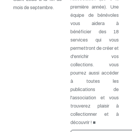
n° 69 - Octobre 1997
première année). Une
n° 68 - Juillet 1997
mois de septembre.
n° 67 - Avril 1997
équipe de bénévoles
n° 66 - Janvier 1997
vous aidera à
n° 65 - Octobre 1996
n° 64 - Juillet 1996
bénéficier des 18
n° 63 - Avril 1996
services qui vous
n° 62 - Janvier 1996
permettront de créer et
n° 61 - Octobre 1995
n° 60 - Juillet 1995
d'enrichir vos
n° 59 - Avril 1995
collections. vous
n° 58 - Janvier 1995
n° 57 - Octobre 1994
pourrez aussi accéder
n° 56 - Juillet 1994
à toutes les
n° 55 - Avril 1994
publications de
n° 54 - Janvier 1994
n° 53 - Octobre 1993
l'association et vous
n° 52 - Juillet 1993
trouverez plaisir à
n° 51 - Avril 1993
n° 50 - Janvier 1993
collectionner et à
n° 49 - Octobre 1992
découvrir ! ■
n° 48 - Juillet 1992
n° 47 - Avril 1992