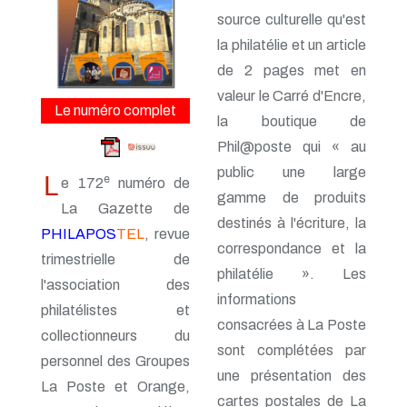
n° 161 - Octobre 2014
source culturelle qu'est
n° 160 - Juillet 2014
n° 159 - Avril 2014
la philatélie et un article
n° 158 - Janvier 2014
de 2 pages met en
n° 157 - Octobre 2013
valeur le Carré d'Encre,
n° 156 -Juillet 2013
Le numéro complet
n° 155 - Avril 2013
la boutique de
n° 154 - Janvier 2013
Phil@poste qui « au
n° 153 - Octobre 2012
n° 152 - Juillet 2012
public une large
L
e
e 172
numéro de
n° 151 - Avril 2012
gamme de produits
n° 150 - Janvier 2012
La Gazette de
destinés à l'écriture, la
n° 149 - Octobre 2011
PHILAPOS
TEL
, revue
n° 148 - Juillet 2011
correspondance et la
trimestrielle de
n° 147 - Avril 2011
philatélie ». Les
n° 146 - Janvier 2011
l'association des
n° 145 - Octobre 2010
informations
philatélistes et
n° 144 - Juillet 2010
consacrées à La Poste
n° 143 - Avril 2010
collectionneurs du
sont complétées par
n° 142 - Janvier 2010
personnel des Groupes
n° 141 - Octobre 2009
une présentation des
La Poste et Orange,
n° 140 - Juillet 2009
cartes postales de La
n° 139 - Avril 2009