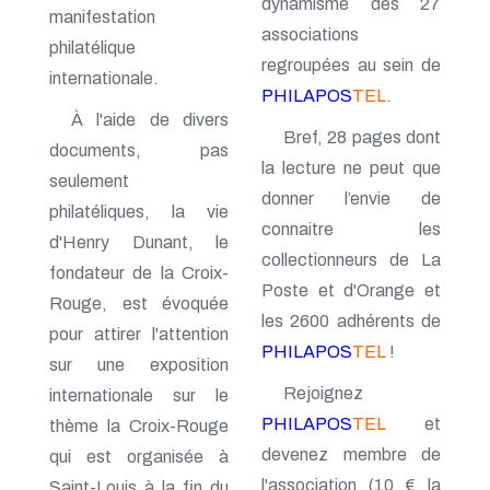
dynamisme des 27
n° 116 - Juillet 2003
manifestation
associations
n° 115 - Avril 2003
philatélique
n° 114 - Janvier 2003
regroupées au sein de
internationale.
n° 113 - Octobre 2002
PHILAPOS
TEL
.
n° 112 - Juillet 2002
À l'aide de divers
n° 111 - Avril 2002
Bref, 28 pages dont
n° 110 - Janvier 2002
documents, pas
n° 109 - Octobre 2001
la lecture ne peut que
seulement
n° 108 -Juillet 2001
donner l’envie de
n° 107 - Avril 2001
philatéliques, la vie
connaitre les
n° 106 - Janvier 2001
d'Henry Dunant, le
n° 105 - Octobre 2000
collectionneurs de La
fondateur de la Croix-
n° 104 - Juillet 2000
Poste et d'Orange et
n° 103 - Avril 2000
Rouge, est évoquée
n° 102 - Janvier 2000
les 2600 adhérents de
pour attirer l'attention
n° 100/01 - Octobre 1999
PHILAPOS
TEL
!
n° 99 - Avril 1999
sur une exposition
n° 74 - Janvier 1999
Rejoignez
internationale sur le
n° 73 - Octobre 1998
PHILAPOS
TEL
et
thème la Croix-Rouge
n° 72 - Juillet 1998
n° 71 - Avril 1998
devenez membre de
qui est organisée à
n° 70 - Janvier 1998
l'association (10 € la
Saint-Louis à la fin du