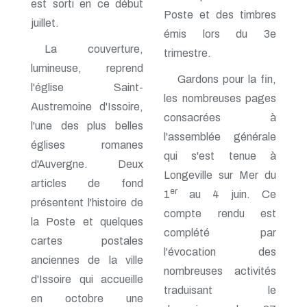
est sorti en ce début
n° 138 - Janvier 2009
Poste et des timbres
juillet.
n° 137 - Octobre 2008
émis lors du 3e
n° 136 - Juillet 2008
La couverture,
trimestre.
n° 135 - Avril 2008
lumineuse, reprend
n° 134 - Janvier 2008
Gardons pour la fin,
n° 133 - Octobre 2007
l'église Saint-
n° 132 - Juillet 2007
les nombreuses pages
Austremoine d'Issoire,
n° 131 - Avril 2007
consacrées à
n° 130 - Janvier 2007
l'une des plus belles
l'assemblée générale
n° 129 - Octobre 2006
églises romanes
n° 128 - Juillet 2006
qui s'est tenue à
d'Auvergne. Deux
n° 127 - Avril 2006
Longeville sur Mer du
n° 126 - Janvier 2006
articles de fond
n° 125 - Octobre 2005
er
1
au 4 juin. Ce
présentent l'histoire de
n° 124 - Juillet 2005
compte rendu est
n° 123 - Avril 2005
la Poste et quelques
complété par
n° 122 - Janvier 2005
cartes postales
n° 121 - Octobre 2004
l'évocation des
anciennes de la ville
n° 120 - Juillet 2004
nombreuses activités
n° 119 - Avril 2004
d'Issoire qui accueille
n° 118 - Janvier 2004
traduisant le
en octobre une
n° 117 - Octobre 2003