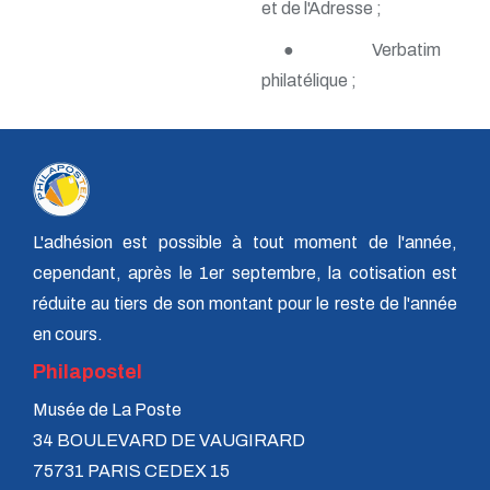
et de l'Adresse ;
n° 138 - Janvier 2009
n° 137 - Octobre 2008
● Verbatim
n° 136 - Juillet 2008
philatélique ;
n° 135 - Avril 2008
n° 134 - Janvier 2008
n° 133 - Octobre 2007
n° 132 - Juillet 2007
n° 131 - Avril 2007
n° 130 - Janvier 2007
n° 129 - Octobre 2006
n° 128 - Juillet 2006
L'adhésion est possible à tout moment de l'année,
n° 127 - Avril 2006
cependant, après le 1er septembre, la cotisation est
n° 126 - Janvier 2006
réduite au tiers de son montant pour le reste de l'année
n° 125 - Octobre 2005
n° 124 - Juillet 2005
en cours.
n° 123 - Avril 2005
Philapostel
n° 122 - Janvier 2005
n° 121 - Octobre 2004
Musée de La Poste
n° 120 - Juillet 2004
n° 119 - Avril 2004
34 BOULEVARD DE VAUGIRARD
n° 118 - Janvier 2004
75731 PARIS CEDEX 15
n° 117 - Octobre 2003