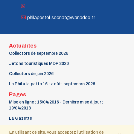
n° 116 - Juillet 2003
n° 115 - Avril 2003
n° 114 - Janvier 2003
philapostel.secnat@wanadoo.fr
n° 113 - Octobre 2002
n° 112 - Juillet 2002
n° 111 - Avril 2002
n° 110 - Janvier 2002
Actualités
n° 109 - Octobre 2001
n° 108 -Juillet 2001
Collectors de septembre 2026
n° 107 - Avril 2001
n° 106 - Janvier 2001
Jetons touristiques MDP 2026
n° 105 - Octobre 2000
Collectors de juin 2026
n° 104 - Juillet 2000
n° 103 - Avril 2000
Le Phil à la patte 16 - août- septembre 2026
n° 102 - Janvier 2000
n° 100/01 - Octobre 1999
Pages
n° 99 - Avril 1999
Mise en ligne : 15/04/2016 - Dernière mise à jour :
n° 74 - Janvier 1999
19/04/2018
n° 73 - Octobre 1998
n° 72 - Juillet 1998
La Gazette
n° 71 - Avril 1998
9 mars Fête du timbre
n° 70 - Janvier 1998
En utilisant ce site, vous acceptez l'utilisation de