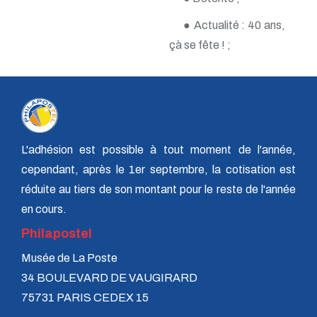
n° 118 - Janvier 2004
n° 117 - Octobre 2003
● Actualité : 40 ans,
n° 116 - Juillet 2003
çà se fête ! ;
n° 115 - Avril 2003
n° 114 - Janvier 2003
n° 113 - Octobre 2002
n° 112 - Juillet 2002
n° 111 - Avril 2002
n° 110 - Janvier 2002
n° 109 - Octobre 2001
n° 108 -Juillet 2001
L'adhésion est possible à tout moment de l'année,
n° 107 - Avril 2001
cependant, après le 1er septembre, la cotisation est
n° 106 - Janvier 2001
réduite au tiers de son montant pour le reste de l'année
n° 105 - Octobre 2000
n° 104 - Juillet 2000
en cours.
n° 103 - Avril 2000
Philapostel
n° 102 - Janvier 2000
n° 100/01 - Octobre 1999
Musée de La Poste
n° 99 - Avril 1999
n° 74 - Janvier 1999
34 BOULEVARD DE VAUGIRARD
n° 73 - Octobre 1998
75731 PARIS CEDEX 15
n° 72 - Juillet 1998
n° 71 - Avril 1998