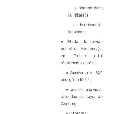
n° 140 - Juillet 2009
la pomme dans
n° 139 - Avril 2009
n° 138 - Janvier 2009
la Philatélie ;
n° 137 - Octobre 2008
n° 136 - Juillet 2008
sur le devant de
n° 135 - Avril 2008
la Seine ! ;
n° 134 - Janvier 2008
n° 133 - Octobre 2007
● Étude : le service
n° 132 - Juillet 2007
postal du Montenegro
n° 131 - Avril 2007
n° 130 - Janvier 2007
en France a-t-il
n° 129 - Octobre 2006
réellement existé ? ;
n° 128 - Juillet 2006
n° 127 - Avril 2006
● Anniversaire : 300
n° 126 - Janvier 2006
ans, çà se fête ! ;
n° 125 - Octobre 2005
n° 124 - Juillet 2005
● Jeunes : une visite
n° 123 - Avril 2005
n° 122 - Janvier 2005
attendue au foyer de
n° 121 - Octobre 2004
Cachan;
n° 120 - Juillet 2004
n° 119 - Avril 2004
● Détente ;