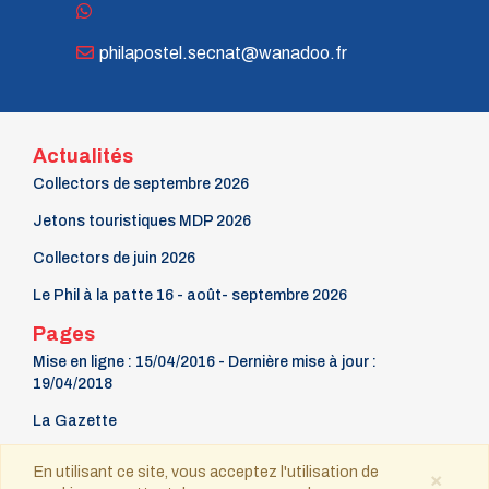
n° 70 - Janvier 1998
n° 69 - Octobre 1997
philapostel.secnat@wanadoo.fr
n° 68 - Juillet 1997
n° 67 - Avril 1997
n° 66 - Janvier 1997
n° 65 - Octobre 1996
n° 64 - Juillet 1996
Actualités
n° 63 - Avril 1996
Collectors de septembre 2026
n° 62 - Janvier 1996
n° 61 - Octobre 1995
Jetons touristiques MDP 2026
n° 60 - Juillet 1995
Collectors de juin 2026
n° 59 - Avril 1995
n° 58 - Janvier 1995
Le Phil à la patte 16 - août- septembre 2026
n° 57 - Octobre 1994
n° 56 - Juillet 1994
Pages
n° 55 - Avril 1994
Mise en ligne : 15/04/2016 - Dernière mise à jour :
n° 54 - Janvier 1994
19/04/2018
n° 53 - Octobre 1993
n° 52 - Juillet 1993
La Gazette
n° 51 - Avril 1993
9 mars Fête du timbre
n° 50 - Janvier 1993
En utilisant ce site, vous acceptez l'utilisation de
×
n° 49 - Octobre 1992