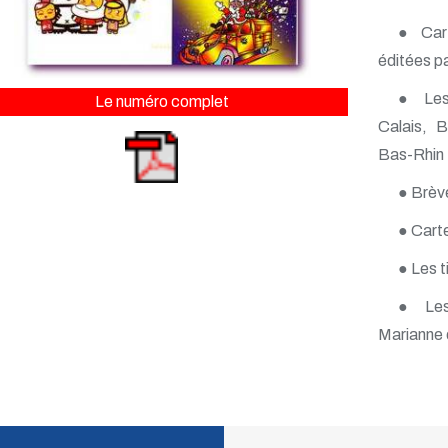
● Cart
éditées pa
● Le
Le numéro complet
Calais, B
Bas-Rhin
● Brèv
● Carte
● Les 
● Les 
Marianne 