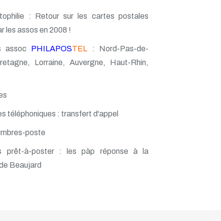
ophilie : Retour sur les cartes postales
r les assos en 2008 !
s assoc
PHILAPOS
TEL
: Nord-Pas-de-
retagne, Lorraine, Auvergne, Haut-Rhin,
es
s téléphoniques : transfert d'appel
timbres-poste
prêt-à-poster : les pàp réponse à la
de Beaujard