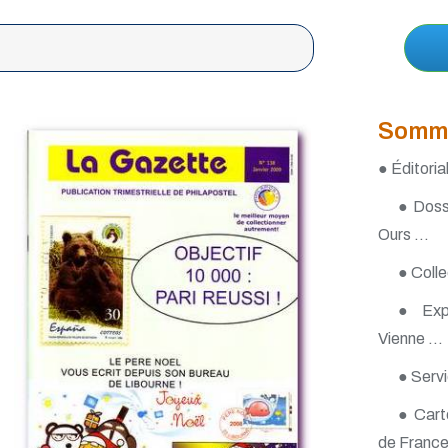
Somm
● Éditoria
● Dossi
Ours ...
● Colle
● Expo
Vienne ...
● Servi
● Carto
de Franc