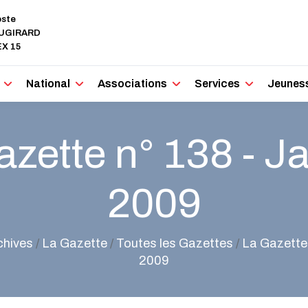
oste
AUGIRARD
X 15
National
Associations
Services
Jeunes
zette n° 138 - J
2009
chives
/
La Gazette
/
Toutes les Gazettes
/
La Gazette 
2009