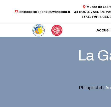
Musée de La P
philapostel.secnat@wanadoo.fr
34 BOULEVARD DE V
75731 PARIS CEDE
Accueil
La Ga
Philapostel
/
Ar