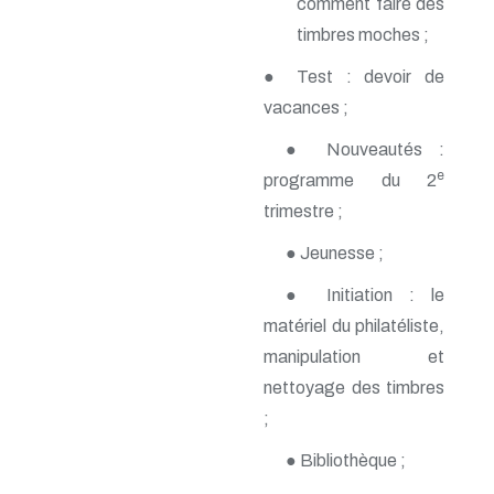
comment faire des
n° 140 - Juillet 2009
timbres moches ;
n° 139 - Avril 2009
n° 138 - Janvier 2009
● Test : devoir de
n° 137 - Octobre 2008
n° 136 - Juillet 2008
vacances ;
n° 135 - Avril 2008
● Nouveautés :
n° 134 - Janvier 2008
n° 133 - Octobre 2007
e
programme du 2
n° 132 - Juillet 2007
trimestre ;
n° 131 - Avril 2007
n° 130 - Janvier 2007
● Jeunesse ;
n° 129 - Octobre 2006
n° 128 - Juillet 2006
● Initiation : le
n° 127 - Avril 2006
matériel du philatéliste,
n° 126 - Janvier 2006
n° 125 - Octobre 2005
manipulation et
n° 124 - Juillet 2005
nettoyage des timbres
n° 123 - Avril 2005
n° 122 - Janvier 2005
;
n° 121 - Octobre 2004
n° 120 - Juillet 2004
● Bibliothèque ;
n° 119 - Avril 2004