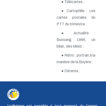
● Télécartes ;
n° 118 - Janvier 2004
n° 117 - Octobre 2003
● Cartophilie : Les
n° 116 - Juillet 2003
n° 115 - Avril 2003
cartes postales du
n° 114 - Janvier 2003
PTT du trimestre ;
n° 113 - Octobre 2002
n° 112 - Juillet 2002
● Actualité :
n° 111 - Avril 2002
Bussang 1996, un
n° 110 - Janvier 2002
n° 109 - Octobre 2001
bilan, des idées ;
n° 108 -Juillet 2001
n° 107 - Avril 2001
● Rétro : portrait à la
n° 106 - Janvier 2001
manière de la Buyère ;
n° 105 - Octobre 2000
n° 104 - Juillet 2000
● Détente ;
n° 103 - Avril 2000
n° 102 - Janvier 2000
n° 100/01 - Octobre 1999
n° 99 - Avril 1999
n° 74 - Janvier 1999
n° 73 - Octobre 1998
n° 72 - Juillet 1998
L'adhésion est possible à tout moment de l'année,
n° 71 - Avril 1998