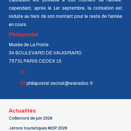
n° 70 - Janvier 1998
cependant, après le 1er septembre, la cotisation est
n° 69 - Octobre 1997
réduite au tiers de son montant pour le reste de l'année
n° 68 - Juillet 1997
n° 67 - Avril 1997
en cours.
n° 66 - Janvier 1997
Philapostel
n° 65 - Octobre 1996
n° 64 - Juillet 1996
Musée de La Poste
n° 63 - Avril 1996
34 BOULEVARD DE VAUGIRARD
n° 62 - Janvier 1996
n° 61 - Octobre 1995
75731 PARIS CEDEX 15
n° 60 - Juillet 1995
n° 59 - Avril 1995
n° 58 - Janvier 1995
n° 57 - Octobre 1994
philapostel.secnat@wanadoo.fr
n° 56 - Juillet 1994
n° 55 - Avril 1994
n° 54 - Janvier 1994
n° 53 - Octobre 1993
Actualités
n° 52 - Juillet 1993
n° 51 - Avril 1993
Collectors de juin 2026
n° 50 - Janvier 1993
Jetons touristiques MDP 2026
n° 49 - Octobre 1992