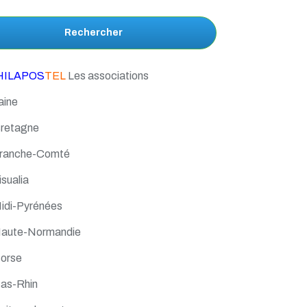
Rechercher
HILAPOS
TEL
Les associations
aine
Bretagne
Franche-Comté
isualia
Midi-Pyrénées
Haute-Normandie
Corse
Bas-Rhin