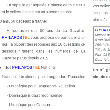
La capsule est appelée « plaque de muselet »
vos colle
et le collectionneur est un placomusophile.
les publi
plaisir à c
0 ans, 50 cadeaux à gagner
PHILAPO
À l’occasion des 50 ans de La Gazette,
Maison de
PHILAPOS
TEL
vous propose de participer à un
8 rue Bril
jeu : la plupart des réponses aux 10 questions ci-
75013 Par
Tél. : 01 
dessous figurent dans les numéros de La
Fax : 01 5
Gazette parus depuis 2012
Courriel :
● Infos
PHILAPOS
TEL
National
Un n° g
simple d
National : Un chèque pour Languedoc-Roussillon
- Un chèque pour Languedoc-Roussillon
- Dominique Bidault récompensé
- Un chèque pour Cachan