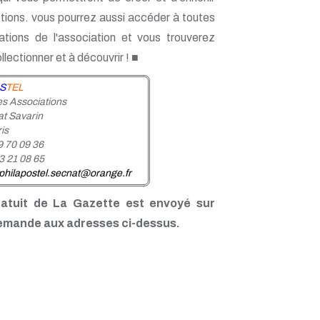
ctions. vous pourrez aussi accéder à toutes
cations de l'association et vous trouverez
ollectionner et à découvrir ! ■
S
TEL
s Associations
lat Savarin
is
49 70 09 36
3 21 08 65
philapostel.secnat@orange.fr
ratuit de La Gazette est envoyé sur
emande aux adresses ci-dessus.