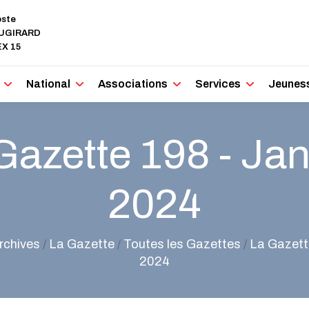
oste
AUGIRARD
X 15
National
Associations
Services
Jeunes
Gazette 198 - Jan
2024
rchives
/
La Gazette
/
Toutes les Gazettes
/
La Gazette
2024