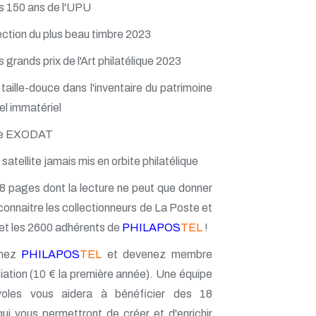
s 150 ans de l'UPU
ection du plus beau timbre 2023
 grands prix de l'Art philatélique 2023
 taille-douce dans l'inventaire du patrimoine
el immatériel
me EXODAT
satellite jamais mis en orbite philatélique
8 pages dont la lecture ne peut que donner
 connaitre les collectionneurs de La Poste et
et les 2600 adhérents de
PHILAPOS
TEL
!
gnez
PHILAPOS
TEL
et devenez membre
iation (10 € la première année). Une équipe
oles vous aidera à bénéficier des 18
qui vous permettront de créer et d'enrichir