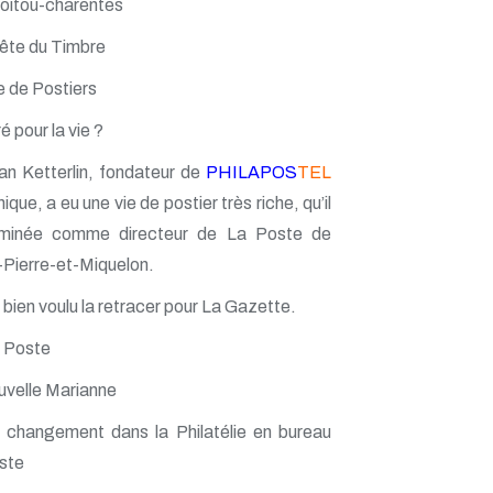
Poitou-charentes
Fête du Timbre
 de Postiers
 pour la vie ?
an Ketterlin, fondateur de
PHILAPOS
TEL
ique, a eu une vie de postier très riche, qu’il
rminée comme directeur de La Poste de
-Pierre-et-Miquelon.
a bien voulu la retracer pour La Gazette.
a Poste
uvelle Marianne
 changement dans la Philatélie en bureau
ste