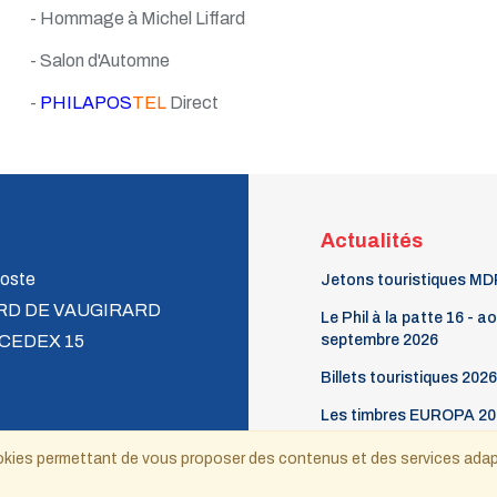
- Hommage à Michel Liffard
- Salon d'Automne
-
PHILAPOS
TEL
Direct
Actualités
oste
Jetons touristiques MD
RD DE VAUGIRARD
Le Phil à la patte 16 - a
 CEDEX 15
septembre 2026
Billets touristiques 2026
Les timbres EUROPA 20
ecnat@wanadoo.fr
 cookies permettant de vous proposer des contenus et des services ada
Copyright © 2021-2025