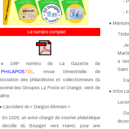
- 
- 
● Mémoire
Le numéro complet
Timbré
Je
Martin
a te
L
e 198
numéro de La Gazette de
e
Saint
PHILAPOS
TEL
, revue trimestrielle de
ssociation des philatélistes et collectionneurs du
Il 
sonnel des Groupes La Poste et Orange, vient de
● Infos L
aître.
La no
● L’accident du « Dargon d'Annam »
Du
En 1929, un avion chargé de courrier philatélique
de po
décolle du Bourget vers Hanoï, pour une