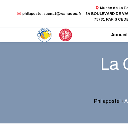
Musée de La P
philapostel.secnat@wanadoo.fr
34 BOULEVARD DE V
75731 PARIS CEDE
Accueil
La 
Philapostel
/
A