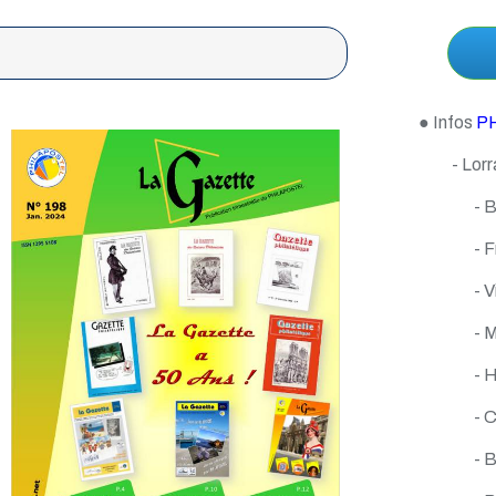
● Infos
P
- Lorr
- 
- 
- V
- 
- 
- 
- 