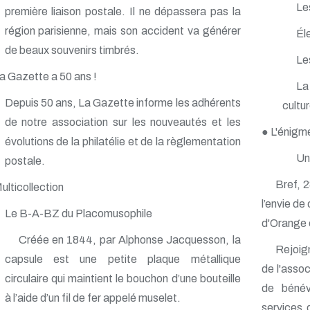
Le
première liaison postale. Il ne dépassera pas la
région parisienne, mais son accident va générer
Él
de beaux souvenirs timbrés.
Les
a Gazette a 50 ans !
La
Depuis 50 ans, La Gazette informe les adhérents
cultur
de notre association sur les nouveautés et les
● L'énig
évolutions de la philatélie et de la règlementation
Un 
postale.
Bref, 2
ulticollection
l’envie de
Le B-A-BZ du Placomusophile
d'Orange 
Créée en 1844, par Alphonse Jacquesson, la
Rejoi
capsule est une petite plaque métallique
de l'assoc
circulaire qui maintient le bouchon d’une bouteille
de bénév
à l’aide d’un fil de fer appelé muselet.
services 