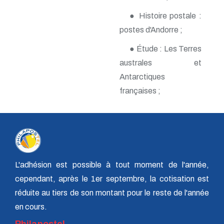
n° 140 - Juillet 2009
● Histoire postale :
n° 139 - Avril 2009
n° 138 - Janvier 2009
postes d'Andorre ;
n° 137 - Octobre 2008
n° 136 - Juillet 2008
● Étude : Les Terres
n° 135 - Avril 2008
australes et
n° 134 - Janvier 2008
Antarctiques
n° 133 - Octobre 2007
n° 132 - Juillet 2007
françaises ;
n° 131 - Avril 2007
n° 130 - Janvier 2007
n° 129 - Octobre 2006
n° 128 - Juillet 2006
n° 127 - Avril 2006
n° 126 - Janvier 2006
n° 125 - Octobre 2005
L'adhésion est possible à tout moment de l'année,
n° 124 - Juillet 2005
n° 123 - Avril 2005
cependant, après le 1er septembre, la cotisation est
n° 122 - Janvier 2005
réduite au tiers de son montant pour le reste de l'année
n° 121 - Octobre 2004
en cours.
n° 120 - Juillet 2004
n° 119 - Avril 2004