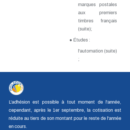
n° 118 - Janvier 2004
marques postales
n° 117 - Octobre 2003
aux premiers
n° 116 - Juillet 2003
n° 115 - Avril 2003
timbres français
n° 114 - Janvier 2003
(suite);
n° 113 - Octobre 2002
n° 112 - Juillet 2002
● Études :
n° 111 - Avril 2002
n° 110 - Janvier 2002
l'automation (suite)
n° 109 - Octobre 2001
;
n° 108 -Juillet 2001
n° 107 - Avril 2001
n° 106 - Janvier 2001
n° 105 - Octobre 2000
n° 104 - Juillet 2000
n° 103 - Avril 2000
n° 102 - Janvier 2000
n° 100/01 - Octobre 1999
L'adhésion est possible à tout moment de l'année,
n° 99 - Avril 1999
cependant, après le 1er septembre, la cotisation est
n° 74 - Janvier 1999
réduite au tiers de son montant pour le reste de l'année
n° 73 - Octobre 1998
n° 72 - Juillet 1998
en cours.
n° 71 - Avril 1998