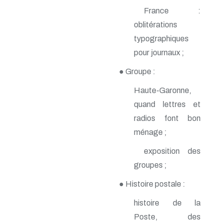
n° 140 - Juillet 2009
France :
n° 139 - Avril 2009
oblitérations
n° 138 - Janvier 2009
n° 137 - Octobre 2008
typographiques
n° 136 - Juillet 2008
pour journaux ;
n° 135 - Avril 2008
n° 134 - Janvier 2008
● Groupe :
n° 133 - Octobre 2007
n° 132 - Juillet 2007
Haute-Garonne,
n° 131 - Avril 2007
quand lettres et
n° 130 - Janvier 2007
n° 129 - Octobre 2006
radios font bon
n° 128 - Juillet 2006
ménage ;
n° 127 - Avril 2006
n° 126 - Janvier 2006
exposition des
n° 125 - Octobre 2005
groupes ;
n° 124 - Juillet 2005
n° 123 - Avril 2005
● Histoire postale :
n° 122 - Janvier 2005
n° 121 - Octobre 2004
histoire de la
n° 120 - Juillet 2004
Poste, des
n° 119 - Avril 2004