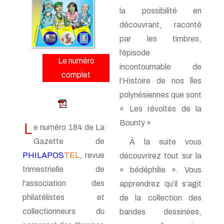
n° 161 - Octobre 2014
la possibilité en
n° 160 - Juillet 2014
n° 159 - Avril 2014
découvrant, raconté
n° 158 - Janvier 2014
par les timbres,
n° 157 - Octobre 2013
l’épisode
n° 156 -Juillet 2013
Le numéro
n° 155 - Avril 2013
incontournable de
n° 154 - Janvier 2013
complet
l’Histoire de nos îles
n° 153 - Octobre 2012
n° 152 - Juillet 2012
polynésiennes que sont
n° 151 - Avril 2012
« Les révoltés de la
n° 150 - Janvier 2012
Bounty »
n° 149 - Octobre 2011
L
e numéro 184 de La
n° 148 - Juillet 2011
Gazette de
À la suite vous
n° 147 - Avril 2011
n° 146 - Janvier 2011
PHILAPOS
TEL
, revue
découvrirez tout sur la
n° 145 - Octobre 2010
trimestrielle de
« bédéphilie ». Vous
n° 144 - Juillet 2010
l'association des
apprendrez qu’il s’agit
n° 143 - Avril 2010
n° 142 - Janvier 2010
philatélistes et
de la collection des
n° 141 - Octobre 2009
collectionneurs du
bandes dessinées,
n° 140 - Juillet 2009
n° 139 - Avril 2009