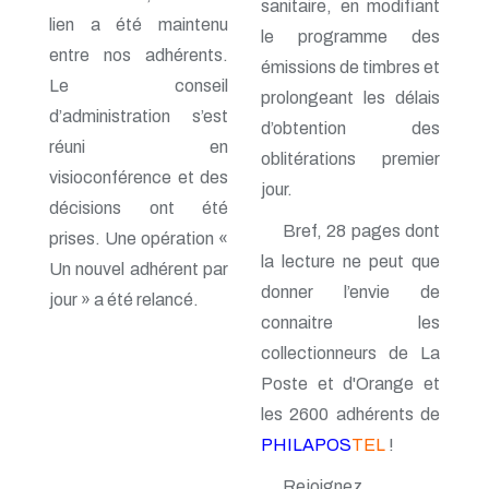
n° 69 - Octobre 1997
sanitaire, en modifiant
lien a été maintenu
n° 68 - Juillet 1997
le programme des
n° 67 - Avril 1997
entre nos adhérents.
émissions de timbres et
n° 66 - Janvier 1997
Le conseil
n° 65 - Octobre 1996
prolongeant les délais
n° 64 - Juillet 1996
d’administration s’est
d’obtention des
n° 63 - Avril 1996
réuni en
n° 62 - Janvier 1996
oblitérations premier
visioconférence et des
n° 61 - Octobre 1995
jour.
n° 60 - Juillet 1995
décisions ont été
n° 59 - Avril 1995
Bref, 28 pages dont
prises. Une opération «
n° 58 - Janvier 1995
la lecture ne peut que
n° 57 - Octobre 1994
Un nouvel adhérent par
n° 56 - Juillet 1994
donner l’envie de
jour » a été relancé.
n° 55 - Avril 1994
connaitre les
n° 54 - Janvier 1994
collectionneurs de La
n° 53 - Octobre 1993
n° 52 - Juillet 1993
Poste et d'Orange et
n° 51 - Avril 1993
les 2600 adhérents de
n° 50 - Janvier 1993
n° 49 - Octobre 1992
PHILAPOS
TEL
!
n° 48 - Juillet 1992
n° 47 - Avril 1992
Rejoignez