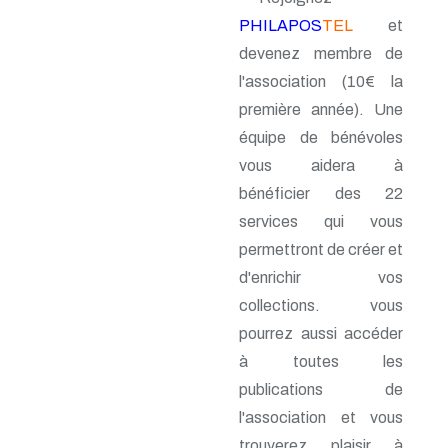
n° 46 - Janvier 1992
PHILAPOS
TEL
et
n° 45 - Octobre 1991
devenez membre de
n° 44 - Juillet 1991
n° 43 - Février 1991
l'association (10€ la
n° 42 - 1990
première année). Une
n° 41 - 1990
n° 40 - 1990
équipe de bénévoles
n° 39 - 1989
vous aidera à
n° 38 - 1989
bénéficier des 22
n° 37 - 1989
n° 36 - 1e trim 1989
services qui vous
n° 35 - 3e trim 1988
permettront de créer et
n° 34 - 2e trim 1988
n° 33 - 1er trim 1988
d'enrichir vos
n° 32 - 4e trim. 1987
collections. vous
n° 31 - 3e trim. 1987
pourrez aussi accéder
n° 30 - 2e trim. 1987
n° 29 - 1er trim. 1987
à toutes les
n° 28 - 4e trim. 1986
publications de
n° 27 - 3e trim. 1986
n° 26 - 2e trim. 1986
l'association et vous
n° 25 - 1er trim. 1986
trouverez plaisir à