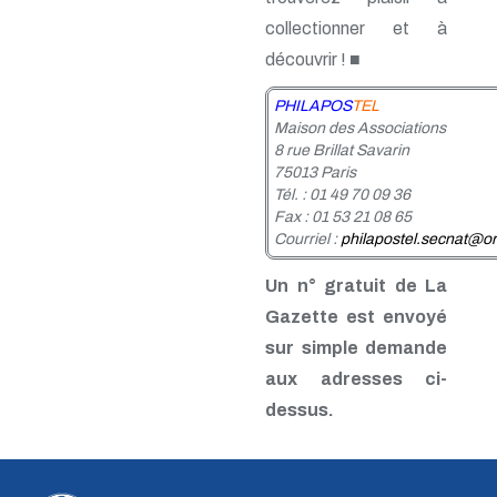
n° 24 - 4e trim. 1985
collectionner et à
n° 23 - 3e trim. 1985
n° 22 - 2e trim. 1985
découvrir ! ■
n° 21 - 1er trim. 1985
n° 20 - 4e trim. 1984
PHILAPOS
TEL
n° 19 - 3e trim. 1984
Maison des Associations
n° 18 - 2e trim. 1984
8 rue Brillat Savarin
n° 17 - 1er trim. 1984
75013 Paris
n° 16 - 4e trim. 1983
Tél. : 01 49 70 09 36
n° 15 - 3e trim. 1983
Fax : 01 53 21 08 65
n° 14 - 2e trim. 1983
Courriel :
philapostel.secnat@or
n° 13 - 1er trim. 1983
n° 12 - 4e trim. 1982
Un n° gratuit de La
n° 11 - 3e trim. 1982
Gazette est envoyé
n° 10 - 2e trim. 1982
n° 9 - 1er trim. 1982
sur simple demande
n° 8 - 4e trim. 1981
aux adresses ci-
n° 7 - 3e trim. 1981
n° 6 - 2e trim. 1981
dessus.
n° 5 - 1er trim. 1981
n° 4 - 4e trim. 1980
n° 3 - 3e trim. 1980
n° 2 - 2e trim. 1980