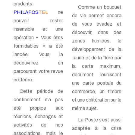
prudents.
n° 116 - Juillet 2003
Comme un bouquet
n° 115 - Avril 2003
PHILAPOS
TEL
ne
de vie permet encore
n° 114 - Janvier 2003
pouvait rester
n° 113 - Octobre 2002
de vous évadez et
n° 112 - Juillet 2002
insensible et une
découvrir, dans des
n° 111 - Avril 2002
opération « Vous êtes
n° 110 - Janvier 2002
zones humides, le
formidables » a été
n° 109 - Octobre 2001
développement de la
n° 108 -Juillet 2001
lancée. Vous la
faune et de la flore par
n° 107 - Avril 2001
découvrirez en
n° 106 - Janvier 2001
la carte maximum,
n° 105 - Octobre 2000
parcourant votre revue
document réunissant
n° 104 - Juillet 2000
préférée.
n° 103 - Avril 2000
une carte postale du
n° 102 - Janvier 2000
Cette période de
commerce, un timbre
n° 100/01 - Octobre 1999
confinement n’a pas
et une oblitération sur le
n° 99 - Avril 1999
n° 74 - Janvier 1999
été propice aux
même sujet.
n° 73 - Octobre 1998
réunions, échanges et
n° 72 - Juillet 1998
La Poste s’est aussi
n° 71 - Avril 1998
activités de nos
adaptée à la crise
n° 70 - Janvier 1998
associations, mais le