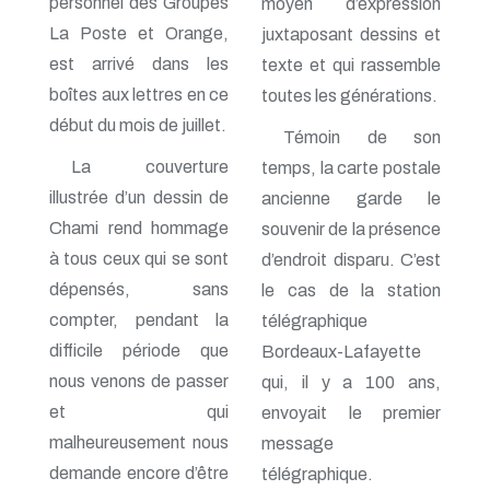
personnel des Groupes
moyen d’expression
n° 138 - Janvier 2009
La Poste et Orange,
juxtaposant dessins et
n° 137 - Octobre 2008
est arrivé dans les
texte et qui rassemble
n° 136 - Juillet 2008
n° 135 - Avril 2008
boîtes aux lettres en ce
toutes les générations.
n° 134 - Janvier 2008
début du mois de juillet.
n° 133 - Octobre 2007
Témoin de son
n° 132 - Juillet 2007
La couverture
temps, la carte postale
n° 131 - Avril 2007
illustrée d’un dessin de
n° 130 - Janvier 2007
ancienne garde le
n° 129 - Octobre 2006
Chami rend hommage
souvenir de la présence
n° 128 - Juillet 2006
à tous ceux qui se sont
d’endroit disparu. C’est
n° 127 - Avril 2006
n° 126 - Janvier 2006
dépensés, sans
le cas de la station
n° 125 - Octobre 2005
compter, pendant la
télégraphique
n° 124 - Juillet 2005
difficile période que
n° 123 - Avril 2005
Bordeaux-Lafayette
n° 122 - Janvier 2005
nous venons de passer
qui, il y a 100 ans,
n° 121 - Octobre 2004
et qui
envoyait le premier
n° 120 - Juillet 2004
n° 119 - Avril 2004
malheureusement nous
message
n° 118 - Janvier 2004
demande encore d’être
télégraphique.
n° 117 - Octobre 2003