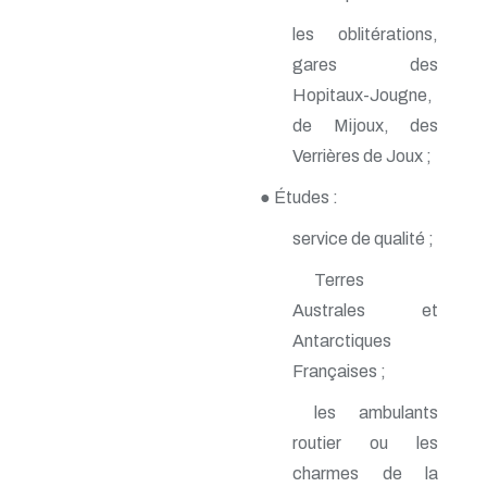
n° 142 - Janvier 2010
les oblitérations,
n° 141 - Octobre 2009
n° 140 - Juillet 2009
gares des
n° 139 - Avril 2009
Hopitaux-Jougne,
n° 138 - Janvier 2009
n° 137 - Octobre 2008
de Mijoux, des
n° 136 - Juillet 2008
Verrières de Joux ;
n° 135 - Avril 2008
n° 134 - Janvier 2008
● Études :
n° 133 - Octobre 2007
n° 132 - Juillet 2007
service de qualité ;
n° 131 - Avril 2007
n° 130 - Janvier 2007
Terres
n° 129 - Octobre 2006
Australes et
n° 128 - Juillet 2006
n° 127 - Avril 2006
Antarctiques
n° 126 - Janvier 2006
Françaises ;
n° 125 - Octobre 2005
n° 124 - Juillet 2005
les ambulants
n° 123 - Avril 2005
routier ou les
n° 122 - Janvier 2005
n° 121 - Octobre 2004
charmes de la