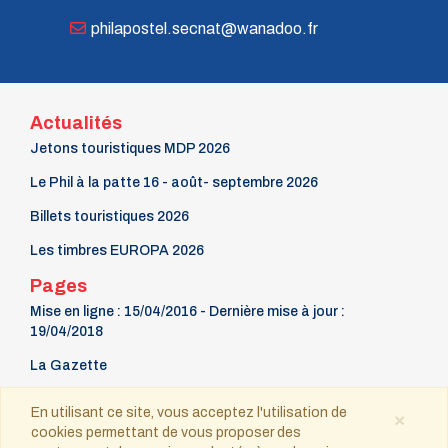
n° 72 - Juillet 1998
philapostel.secnat@wanadoo.fr
n° 71 - Avril 1998
n° 70 - Janvier 1998
n° 69 - Octobre 1997
n° 68 - Juillet 1997
n° 67 - Avril 1997
Actualités
n° 66 - Janvier 1997
Jetons touristiques MDP 2026
n° 65 - Octobre 1996
n° 64 - Juillet 1996
Le Phil à la patte 16 - août- septembre 2026
n° 63 - Avril 1996
n° 62 - Janvier 1996
Billets touristiques 2026
n° 61 - Octobre 1995
Les timbres EUROPA 2026
n° 60 - Juillet 1995
n° 59 - Avril 1995
Pages
n° 58 - Janvier 1995
Mise en ligne : 15/04/2016 - Dernière mise à jour :
n° 57 - Octobre 1994
19/04/2018
n° 56 - Juillet 1994
n° 55 - Avril 1994
La Gazette
n° 54 - Janvier 1994
n° 53 - Octobre 1993
9 mars Fête du timbre
En utilisant ce site, vous acceptez l'utilisation de
×
n° 52 - Juillet 1993
cookies permettant de vous proposer des
Contact
n° 51 - Avril 1993