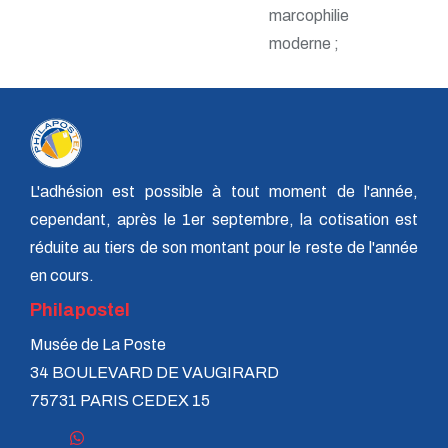
n° 120 - Juillet 2004
marcophilie
n° 119 - Avril 2004
moderne ;
n° 118 - Janvier 2004
n° 117 - Octobre 2003
n° 116 - Juillet 2003
n° 115 - Avril 2003
n° 114 - Janvier 2003
n° 113 - Octobre 2002
n° 112 - Juillet 2002
n° 111 - Avril 2002
L'adhésion est possible à tout moment de l'année,
n° 110 - Janvier 2002
cependant, après le 1er septembre, la cotisation est
n° 109 - Octobre 2001
n° 108 -Juillet 2001
réduite au tiers de son montant pour le reste de l'année
n° 107 - Avril 2001
en cours.
n° 106 - Janvier 2001
n° 105 - Octobre 2000
Philapostel
n° 104 - Juillet 2000
Musée de La Poste
n° 103 - Avril 2000
n° 102 - Janvier 2000
34 BOULEVARD DE VAUGIRARD
n° 100/01 - Octobre 1999
75731 PARIS CEDEX 15
n° 99 - Avril 1999
n° 74 - Janvier 1999
n° 73 - Octobre 1998