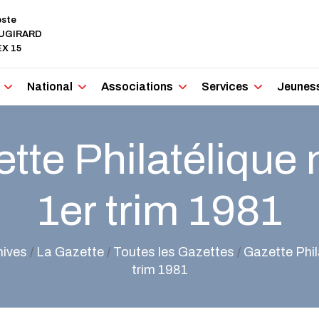
oste
AUGIRARD
X 15
National
Associations
Services
Jeunes
tte Philatélique n
1er trim 1981
hives
/
La Gazette
/
Toutes les Gazettes
/
Gazette Phila
trim 1981