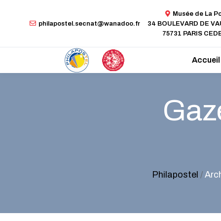
Musée de La P
philapostel.secnat@wanadoo.fr
34 BOULEVARD DE V
75731 PARIS CEDE
Accueil
Gaze
Philapostel
/
Arc