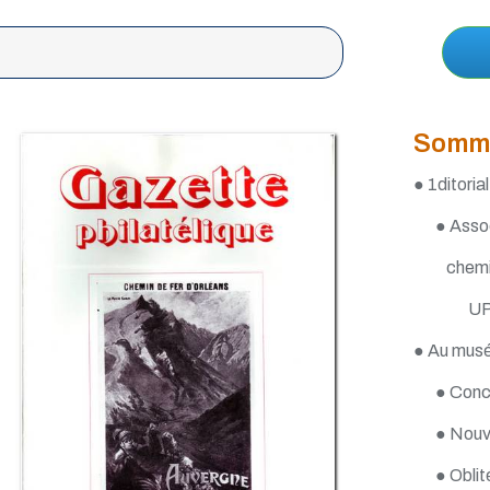
Somm
● 1ditorial
● Assoc
chemi
UP
● Au musée
● Conc
● Nouve
● Oblit