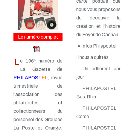
carte postale que
n° 161 - Octobre 2014
n° 160 - Juillet 2014
nous vous proposons
n° 159 - Avril 2014
de découvrir la
n° 158 - Janvier 2014
création et l'histoire
n° 157 - Octobre 2013
n° 156 -Juillet 2013
du Foyer de Cachan.
Le numéro complet
n° 155 - Avril 2013
n° 154 - Janvier 2013
● Infos Philapostel
n° 153 - Octobre 2012
n° 152 - Juillet 2012
Il nous a quittés
L
e 196
numéro de
e
n° 151 - Avril 2012
n° 150 - Janvier 2012
Un adhérent par
La Gazette de
n° 149 - Octobre 2011
jour
PHILAPOS
TEL
, revue
n° 148 - Juillet 2011
trimestrielle de
n° 147 - Avril 2011
PHILAPOSTEL
n° 146 - Janvier 2011
l'association des
Bas-Rhin
n° 145 - Octobre 2010
philatélistes et
n° 144 - Juillet 2010
PHILAPOSTEL
n° 143 - Avril 2010
collectionneurs du
n° 142 - Janvier 2010
Corse
personnel des Groupes
n° 141 - Octobre 2009
La Poste et Orange,
PHILAPOSTEL
n° 140 - Juillet 2009
n° 139 - Avril 2009