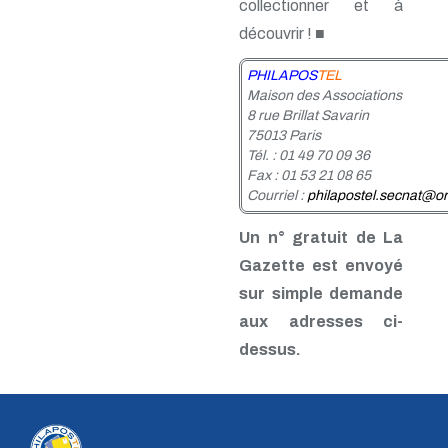
collectionner et à
n° 24 - 4e trim. 1985
n° 23 - 3e trim. 1985
découvrir ! ■
n° 22 - 2e trim. 1985
n° 21 - 1er trim. 1985
PHILAPOS
TEL
n° 20 - 4e trim. 1984
Maison des Associations
n° 19 - 3e trim. 1984
8 rue Brillat Savarin
n° 18 - 2e trim. 1984
75013 Paris
n° 17 - 1er trim. 1984
Tél. : 01 49 70 09 36
n° 16 - 4e trim. 1983
Fax : 01 53 21 08 65
n° 15 - 3e trim. 1983
Courriel :
philapostel.secnat@or
n° 14 - 2e trim. 1983
n° 13 - 1er trim. 1983
Un n° gratuit de La
n° 12 - 4e trim. 1982
Gazette est envoyé
n° 11 - 3e trim. 1982
n° 10 - 2e trim. 1982
sur simple demande
n° 9 - 1er trim. 1982
aux adresses ci-
n° 8 - 4e trim. 1981
n° 7 - 3e trim. 1981
dessus.
n° 6 - 2e trim. 1981
n° 5 - 1er trim. 1981
n° 4 - 4e trim. 1980
n° 3 - 3e trim. 1980
n° 2 - 2e trim. 1980