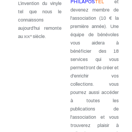
PHILAPOS
TEL
et
L’invention du vinyle
n° 46 - Janvier 1992
devenez membre de
n° 45 - Octobre 1991
tel que nous le
n° 44 - Juillet 1991
l'association (10 € la
connaissons
n° 43 - Février 1991
première année). Une
aujourd’hui remonte
n° 42 - 1990
n° 41 - 1990
équipe de bénévoles
au
siècle.
e
XIX
n° 40 - 1990
vous aidera à
n° 39 - 1989
bénéficier des 18
n° 38 - 1989
n° 37 - 1989
services qui vous
n° 36 - 1e trim 1989
permettront de créer et
n° 35 - 3e trim 1988
n° 34 - 2e trim 1988
d'enrichir vos
n° 33 - 1er trim 1988
collections. vous
n° 32 - 4e trim. 1987
pourrez aussi accéder
n° 31 - 3e trim. 1987
n° 30 - 2e trim. 1987
à toutes les
n° 29 - 1er trim. 1987
publications de
n° 28 - 4e trim. 1986
n° 27 - 3e trim. 1986
l'association et vous
n° 26 - 2e trim. 1986
trouverez plaisir à
n° 25 - 1er trim. 1986