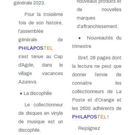
nouveaux produits et
n° 69 - Octobre 1997
générale 2023.
n° 68 - Juillet 1997
de nouvelles
n° 67 - Avril 1997
Pour la troisième
marques
n° 66 - Janvier 1997
fois de son histoire,
n° 65 - Octobre 1996
d’affranchissement.
l’assemblée
n° 64 - Juillet 1996
n° 63 - Avril 1996
● Nouveautés du
générale de
n° 62 - Janvier 1996
trimestre
PHILAPOS
TEL
n° 61 - Octobre 1995
n° 60 - Juillet 1995
s’est tenue au Cap
Bref, 28 pages dont
n° 59 - Avril 1995
d’Agde, dans le
la lecture ne peut que
n° 58 - Janvier 1995
village vacances
n° 57 - Octobre 1994
donner l’envie de
n° 56 - Juillet 1994
Azureva.
connaitre les
n° 55 - Avril 1994
collectionneurs de La
n° 54 - Janvier 1994
● La discophilie
n° 53 - Octobre 1993
Poste et d'Orange et
n° 52 - Juillet 1993
Le collectionneur
les 2600 adhérents de
n° 51 - Avril 1993
de disques en vinyle
n° 50 - Janvier 1993
PHILAPOS
TEL
!
de musique est un
n° 49 - Octobre 1992
n° 48 - Juillet 1992
Rejoignez
discophile.
n° 47 - Avril 1992