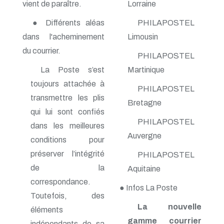
vient de paraître.
Lorraine
n° 138 - Janvier 2009
n° 137 - Octobre 2008
● Différents aléas
PHILAPOSTEL
n° 136 - Juillet 2008
dans l'acheminement
Limousin
n° 135 - Avril 2008
n° 134 - Janvier 2008
du courrier.
PHILAPOSTEL
n° 133 - Octobre 2007
La Poste s’est
Martinique
n° 132 - Juillet 2007
n° 131 - Avril 2007
toujours attachée à
PHILAPOSTEL
n° 130 - Janvier 2007
transmettre les plis
n° 129 - Octobre 2006
Bretagne
n° 128 - Juillet 2006
qui lui sont confiés
n° 127 - Avril 2006
PHILAPOSTEL
dans les meilleures
n° 126 - Janvier 2006
Auvergne
conditions pour
n° 125 - Octobre 2005
n° 124 - Juillet 2005
préserver l’intégrité
PHILAPOSTEL
n° 123 - Avril 2005
de la
Aquitaine
n° 122 - Janvier 2005
n° 121 - Octobre 2004
correspondance.
● Infos La Poste
n° 120 - Juillet 2004
Toutefois, des
n° 119 - Avril 2004
La nouvelle
éléments
n° 118 - Janvier 2004
n° 117 - Octobre 2003
gamme courrier
indépendants de sa