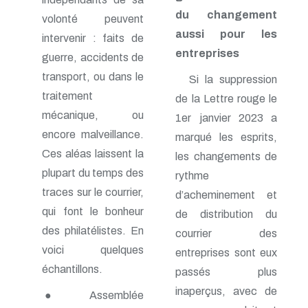
n° 116 - Juillet 2003
du changement
volonté peuvent
n° 115 - Avril 2003
aussi pour les
n° 114 - Janvier 2003
intervenir : faits de
n° 113 - Octobre 2002
entreprises
guerre, accidents de
n° 112 - Juillet 2002
transport, ou dans le
n° 111 - Avril 2002
Si la suppression
n° 110 - Janvier 2002
traitement
de la Lettre rouge le
n° 109 - Octobre 2001
mécanique, ou
1er janvier 2023 a
n° 108 -Juillet 2001
n° 107 - Avril 2001
encore malveillance.
marqué les esprits,
n° 106 - Janvier 2001
Ces aléas laissent la
les changements de
n° 105 - Octobre 2000
plupart du temps des
n° 104 - Juillet 2000
rythme
n° 103 - Avril 2000
traces sur le courrier,
d’acheminement et
n° 102 - Janvier 2000
qui font le bonheur
de distribution du
n° 100/01 - Octobre 1999
n° 99 - Avril 1999
des philatélistes. En
courrier des
n° 74 - Janvier 1999
voici quelques
entreprises sont eux
n° 73 - Octobre 1998
échantillons.
n° 72 - Juillet 1998
passés plus
n° 71 - Avril 1998
inaperçus, avec de
● Assemblée
n° 70 - Janvier 1998