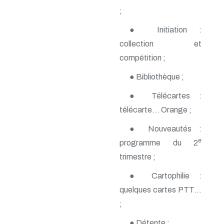
n° 140 - Juillet 2009
;
n° 139 - Avril 2009
n° 138 - Janvier 2009
● Initiation :
n° 137 - Octobre 2008
collection et
n° 136 - Juillet 2008
compétition ;
n° 135 - Avril 2008
n° 134 - Janvier 2008
● Bibliothèque ;
n° 133 - Octobre 2007
n° 132 - Juillet 2007
● Télécartes :
n° 131 - Avril 2007
n° 130 - Janvier 2007
télécarte... Orange ;
n° 129 - Octobre 2006
n° 128 - Juillet 2006
● Nouveautés :
n° 127 - Avril 2006
e
programme du 2
n° 126 - Janvier 2006
trimestre ;
n° 125 - Octobre 2005
n° 124 - Juillet 2005
● Cartophilie :
n° 123 - Avril 2005
n° 122 - Janvier 2005
quelques cartes PTT...
n° 121 - Octobre 2004
;
n° 120 - Juillet 2004
n° 119 - Avril 2004
● Détente ;