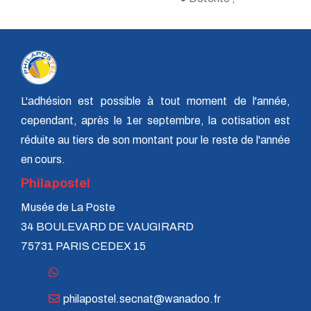
n° 118 - Janvier 2004
n° 117 - Octobre 2003
n° 116 - Juillet 2003
n° 115 - Avril 2003
n° 114 - Janvier 2003
n° 113 - Octobre 2002
n° 112 - Juillet 2002
L'adhésion est possible à tout moment de l'année,
n° 111 - Avril 2002
n° 110 - Janvier 2002
cependant, après le 1er septembre, la cotisation est
n° 109 - Octobre 2001
réduite au tiers de son montant pour le reste de l'année
n° 108 -Juillet 2001
n° 107 - Avril 2001
en cours.
n° 106 - Janvier 2001
Philapostel
n° 105 - Octobre 2000
n° 104 - Juillet 2000
Musée de La Poste
n° 103 - Avril 2000
34 BOULEVARD DE VAUGIRARD
n° 102 - Janvier 2000
n° 100/01 - Octobre 1999
75731 PARIS CEDEX 15
n° 99 - Avril 1999
n° 74 - Janvier 1999
n° 73 - Octobre 1998
n° 72 - Juillet 1998
philapostel.secnat@wanadoo.fr
n° 71 - Avril 1998