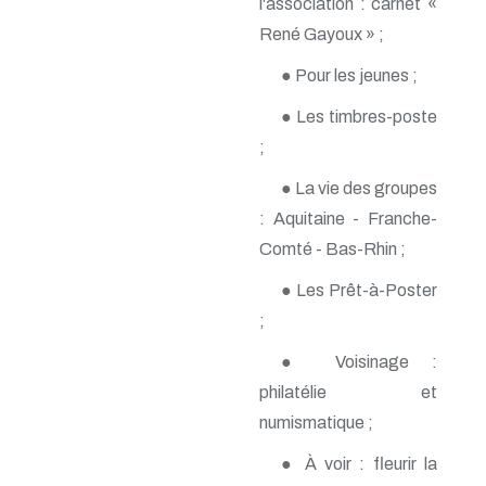
l'association : carnet «
n° 140 - Juillet 2009
René Gayoux » ;
n° 139 - Avril 2009
n° 138 - Janvier 2009
● Pour les jeunes ;
n° 137 - Octobre 2008
n° 136 - Juillet 2008
● Les timbres-poste
n° 135 - Avril 2008
;
n° 134 - Janvier 2008
n° 133 - Octobre 2007
● La vie des groupes
n° 132 - Juillet 2007
n° 131 - Avril 2007
: Aquitaine - Franche-
n° 130 - Janvier 2007
Comté - Bas-Rhin ;
n° 129 - Octobre 2006
n° 128 - Juillet 2006
● Les Prêt-à-Poster
n° 127 - Avril 2006
;
n° 126 - Janvier 2006
n° 125 - Octobre 2005
● Voisinage :
n° 124 - Juillet 2005
n° 123 - Avril 2005
philatélie et
n° 122 - Janvier 2005
numismatique ;
n° 121 - Octobre 2004
n° 120 - Juillet 2004
● À voir : fleurir la
n° 119 - Avril 2004