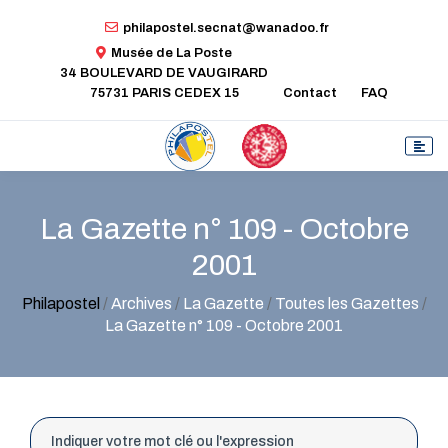
philapostel.secnat@wanadoo.fr
Musée de La Poste
34 BOULEVARD DE VAUGIRARD
75731 PARIS CEDEX 15
Contact
FAQ
La Gazette n° 109 - Octobre
2001
Philapostel
/
Archives
/
La Gazette
/
Toutes les Gazettes
/
La Gazette n° 109 - Octobre 2001