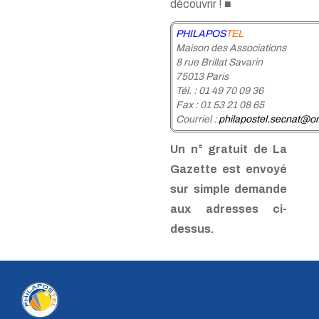
découvrir ! ■
n° 46 - Janvier 1992
n° 45 - Octobre 1991
PHILAPOS
TEL
n° 44 - Juillet 1991
Maison des Associations
n° 43 - Février 1991
8 rue Brillat Savarin
n° 42 - 1990
75013 Paris
n° 41 - 1990
Tél. : 01 49 70 09 36
n° 40 - 1990
Fax : 01 53 21 08 65
n° 39 - 1989
Courriel :
philapostel.secnat@or
n° 38 - 1989
n° 37 - 1989
Un n° gratuit de La
n° 36 - 1e trim 1989
n° 35 - 3e trim 1988
Gazette est envoyé
n° 34 - 2e trim 1988
sur simple demande
n° 33 - 1er trim 1988
aux adresses ci-
n° 32 - 4e trim. 1987
n° 31 - 3e trim. 1987
dessus.
n° 30 - 2e trim. 1987
n° 29 - 1er trim. 1987
n° 28 - 4e trim. 1986
n° 27 - 3e trim. 1986
n° 26 - 2e trim. 1986
n° 25 - 1er trim. 1986