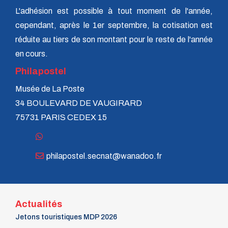
n° 24 - 4e trim. 1985
L'adhésion est possible à tout moment de l'année,
n° 23 - 3e trim. 1985
n° 22 - 2e trim. 1985
cependant, après le 1er septembre, la cotisation est
n° 21 - 1er trim. 1985
réduite au tiers de son montant pour le reste de l'année
n° 20 - 4e trim. 1984
en cours.
n° 19 - 3e trim. 1984
n° 18 - 2e trim. 1984
Philapostel
n° 17 - 1er trim. 1984
n° 16 - 4e trim. 1983
Musée de La Poste
n° 15 - 3e trim. 1983
34 BOULEVARD DE VAUGIRARD
n° 14 - 2e trim. 1983
n° 13 - 1er trim. 1983
75731 PARIS CEDEX 15
n° 12 - 4e trim. 1982
n° 11 - 3e trim. 1982
n° 10 - 2e trim. 1982
philapostel.secnat@wanadoo.fr
n° 9 - 1er trim. 1982
n° 8 - 4e trim. 1981
n° 7 - 3e trim. 1981
n° 6 - 2e trim. 1981
n° 5 - 1er trim. 1981
Actualités
n° 4 - 4e trim. 1980
Jetons touristiques MDP 2026
n° 3 - 3e trim. 1980
n° 2 - 2e trim. 1980