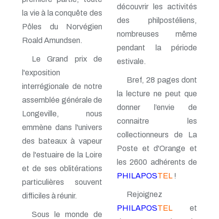
n° 116 - Juillet 2003
découvrir les activités
la vie à la conquête des
n° 115 - Avril 2003
des philpostéliens,
n° 114 - Janvier 2003
Pôles du Norvégien
nombreuses même
n° 113 - Octobre 2002
Roald Amundsen.
n° 112 - Juillet 2002
pendant la période
n° 111 - Avril 2002
Le Grand prix de
estivale.
n° 110 - Janvier 2002
l'exposition
n° 109 - Octobre 2001
Bref, 28 pages dont
n° 108 -Juillet 2001
interrégionale de notre
la lecture ne peut que
n° 107 - Avril 2001
assemblée générale de
n° 106 - Janvier 2001
donner l’envie de
Longeville, nous
n° 105 - Octobre 2000
connaitre les
n° 104 - Juillet 2000
emmène dans l'univers
n° 103 - Avril 2000
collectionneurs de La
des bateaux à vapeur
n° 102 - Janvier 2000
Poste et d'Orange et
n° 100/01 - Octobre 1999
de l'estuaire de la Loire
les 2600 adhérents de
n° 99 - Avril 1999
et de ses oblitérations
n° 74 - Janvier 1999
PHILAPOS
TEL
!
particulières souvent
n° 73 - Octobre 1998
n° 72 - Juillet 1998
Rejoignez
difficiles à réunir.
n° 71 - Avril 1998
PHILAPOS
TEL
et
n° 70 - Janvier 1998
Sous le monde de