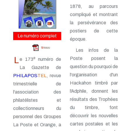
n° 161 - Octobre 2014
1878, au parcours
n° 160 - Juillet 2014
n° 159 - Avril 2014
compliqué et montrant
n° 158 - Janvier 2014
la persévérance des
n° 157 - Octobre 2013
postiers de cette
n° 156 -Juillet 2013
Le numéro complet
n° 155 - Avril 2013
époque.
n° 154 - Janvier 2013
n° 153 - Octobre 2012
Les infos de la
n° 152 - Juillet 2012
L
e
Poste posent la
e 173
numéro de
n° 151 - Avril 2012
question du pourquoi de
n° 150 - Janvier 2012
La Gazette de
n° 149 - Octobre 2011
l'organisation d'un
PHILAPOS
TEL
, revue
n° 148 - Juillet 2011
Hackahon timbré par
trimestrielle de
n° 147 - Avril 2011
n° 146 - Janvier 2011
l'Adphile, donnent les
l'association des
n° 145 - Octobre 2010
résultats des Trophées
philatélistes et
n° 144 - Juillet 2010
du timbre, font
n° 143 - Avril 2010
collectionneurs du
n° 142 - Janvier 2010
découvrir les nouvelles
personnel des Groupes
n° 141 - Octobre 2009
cartes postales et les
La Poste et Orange, a
n° 140 - Juillet 2009
n° 139 - Avril 2009