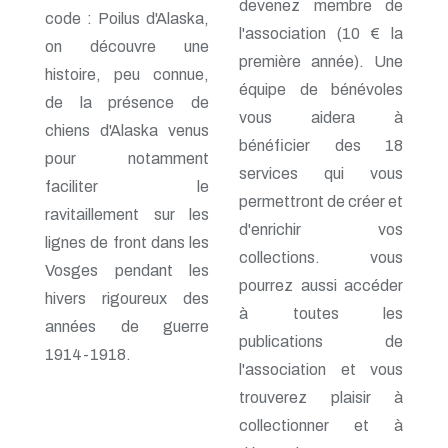
n° 69 - Octobre 1997
devenez membre de
code : Poilus d'Alaska,
n° 68 - Juillet 1997
l'association (10 € la
n° 67 - Avril 1997
on découvre une
première année). Une
n° 66 - Janvier 1997
histoire, peu connue,
n° 65 - Octobre 1996
équipe de bénévoles
de la présence de
n° 64 - Juillet 1996
vous aidera à
n° 63 - Avril 1996
chiens d'Alaska venus
n° 62 - Janvier 1996
bénéficier des 18
pour notamment
n° 61 - Octobre 1995
services qui vous
n° 60 - Juillet 1995
faciliter le
permettront de créer et
n° 59 - Avril 1995
ravitaillement sur les
n° 58 - Janvier 1995
d'enrichir vos
lignes de front dans les
n° 57 - Octobre 1994
collections. vous
n° 56 - Juillet 1994
Vosges pendant les
n° 55 - Avril 1994
pourrez aussi accéder
hivers rigoureux des
n° 54 - Janvier 1994
à toutes les
n° 53 - Octobre 1993
années de guerre
publications de
n° 52 - Juillet 1993
1914-1918.
n° 51 - Avril 1993
l'association et vous
n° 50 - Janvier 1993
trouverez plaisir à
n° 49 - Octobre 1992
n° 48 - Juillet 1992
collectionner et à
n° 47 - Avril 1992