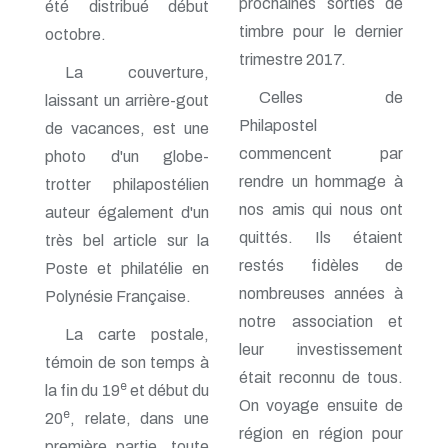
prochaines sorties de
été distribué début
n° 138 - Janvier 2009
timbre pour le dernier
octobre.
n° 137 - Octobre 2008
trimestre 2017.
n° 136 - Juillet 2008
La couverture,
n° 135 - Avril 2008
Celles de
laissant un arrière-gout
n° 134 - Janvier 2008
n° 133 - Octobre 2007
Philapostel
de vacances, est une
n° 132 - Juillet 2007
commencent par
photo d'un globe-
n° 131 - Avril 2007
n° 130 - Janvier 2007
rendre un hommage à
trotter philapostélien
n° 129 - Octobre 2006
nos amis qui nous ont
auteur également d'un
n° 128 - Juillet 2006
quittés. Ils étaient
très bel article sur la
n° 127 - Avril 2006
n° 126 - Janvier 2006
restés fidèles de
Poste et philatélie en
n° 125 - Octobre 2005
nombreuses années à
Polynésie Française.
n° 124 - Juillet 2005
n° 123 - Avril 2005
notre association et
La carte postale,
n° 122 - Janvier 2005
leur investissement
n° 121 - Octobre 2004
témoin de son temps à
était reconnu de tous.
n° 120 - Juillet 2004
e
la fin du 19
et début du
n° 119 - Avril 2004
On voyage ensuite de
e
20
, relate, dans une
n° 118 - Janvier 2004
région en région pour
n° 117 - Octobre 2003
première partie, toute