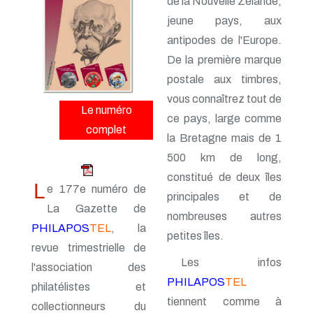
de la Nouvelle Zélande,
n° 163 - Avril 2015
n° 162 - Janvier 2015
jeune pays, aux
n° 161 - Octobre 2014
antipodes de l'Europe.
n° 160 - Juillet 2014
n° 159 - Avril 2014
De la première marque
n° 158 - Janvier 2014
postale aux timbres,
n° 157 - Octobre 2013
vous connaîtrez tout de
n° 156 -Juillet 2013
Le numéro
n° 155 - Avril 2013
ce pays, large comme
n° 154 - Janvier 2013
complet
la Bretagne mais de 1
n° 153 - Octobre 2012
n° 152 - Juillet 2012
500 km de long,
n° 151 - Avril 2012
constitué de deux îles
n° 150 - Janvier 2012
L
e 177e numéro de
principales et de
n° 149 - Octobre 2011
La Gazette de
n° 148 - Juillet 2011
nombreuses autres
n° 147 - Avril 2011
PHILAPOS
TEL
, la
petites îles.
n° 146 - Janvier 2011
revue trimestrielle de
n° 145 - Octobre 2010
Les infos
l'association des
n° 144 - Juillet 2010
PHILAPOS
TEL
n° 143 - Avril 2010
philatélistes et
n° 142 - Janvier 2010
tiennent comme à
collectionneurs du
n° 141 - Octobre 2009