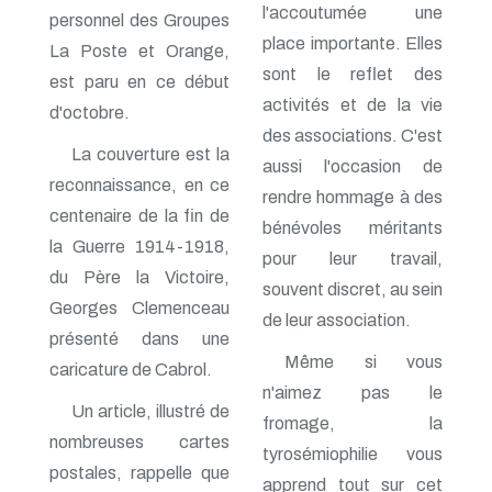
l'accoutumée une
n° 140 - Juillet 2009
personnel des Groupes
n° 139 - Avril 2009
place importante. Elles
La Poste et Orange,
n° 138 - Janvier 2009
sont le reflet des
est paru en ce début
n° 137 - Octobre 2008
activités et de la vie
n° 136 - Juillet 2008
d'octobre.
n° 135 - Avril 2008
des associations. C'est
n° 134 - Janvier 2008
La couverture est la
aussi l'occasion de
n° 133 - Octobre 2007
reconnaissance, en ce
n° 132 - Juillet 2007
rendre hommage à des
centenaire de la fin de
n° 131 - Avril 2007
bénévoles méritants
n° 130 - Janvier 2007
la Guerre 1914-1918,
pour leur travail,
n° 129 - Octobre 2006
du Père la Victoire,
n° 128 - Juillet 2006
souvent discret, au sein
n° 127 - Avril 2006
Georges Clemenceau
de leur association.
n° 126 - Janvier 2006
présenté dans une
n° 125 - Octobre 2005
Même si vous
caricature de Cabrol.
n° 124 - Juillet 2005
n° 123 - Avril 2005
n'aimez pas le
Un article, illustré de
n° 122 - Janvier 2005
fromage, la
n° 121 - Octobre 2004
nombreuses cartes
tyrosémiophilie vous
n° 120 - Juillet 2004
postales, rappelle que
n° 119 - Avril 2004
apprend tout sur cet