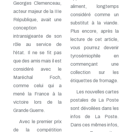
n° 118 - Janvier 2004
Georges Clemenceau,
aliment, longtemps
n° 117 - Octobre 2003
acteur majeur de la IIIe
n° 116 - Juillet 2003
considéré comme un
République, avait une
n° 115 - Avril 2003
substitut à la viande.
n° 114 - Janvier 2003
conception
Plus encore, après la
n° 113 - Octobre 2002
intransigeante de son
n° 112 - Juillet 2002
lecture de cet article,
n° 111 - Avril 2002
rôle au service de
vous pourrez devenir
n° 110 - Janvier 2002
l'état. Il ne se fit pas
n° 109 - Octobre 2001
tyrosémiophile en
que des amis mais il est
n° 108 -Juillet 2001
commençant une
n° 107 - Avril 2001
considéré avec le
collection sur les
n° 106 - Janvier 2001
Maréchal Foch,
n° 105 - Octobre 2000
étiquettes de fromage.
n° 104 - Juillet 2000
comme celui qui a
n° 103 - Avril 2000
Les nouvelles cartes
mené la France à la
n° 102 - Janvier 2000
postales de La Poste
victoire lors de la
n° 100/01 - Octobre 1999
sont dévoilées dans les
n° 99 - Avril 1999
Grande Guerre.
n° 74 - Janvier 1999
infos de La Poste.
n° 73 - Octobre 1998
Avec le premier prix
Dans ces mêmes infos,
n° 72 - Juillet 1998
de la compétition
n° 71 - Avril 1998