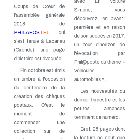
avec En voiture
Coups de Cœur de
n° 70 - Janvier 1998
Simone, vous
n° 69 - Octobre 1997
l'assemblée générale
découvrez, en avant-
n° 68 - Juillet 1997
2018 de
n° 67 - Avril 1997
première et en raison
n° 66 - Janvier 1997
PHILAPOS
TEL
qui
de son succès en 2017,
n° 65 - Octobre 1996
s'est tenue à Lacanau
n° 64 - Juillet 1996
un tour d'horizon de
(Gironde), une page
n° 63 - Avril 1996
l'évocation par
n° 62 - Janvier 1996
d'histoire est évoquée.
Phil@poste du thème «
n° 61 - Octobre 1995
n° 60 - Juillet 1995
Fin octobre est émis
Véhicules
n° 59 - Avril 1995
un timbre à l'occasion
automobiles ».
n° 58 - Janvier 1995
n° 57 - Octobre 1994
du centenaire de la
Les nouveautés du
n° 56 - Juillet 1994
création des chèques
n° 55 - Avril 1994
dernier trimestre et les
postaux. C'est le
n° 54 - Janvier 1994
petites annonces
n° 53 - Octobre 1993
moment de
terminent ce numéro.
n° 52 - Juillet 1993
commencer une
n° 51 - Avril 1993
Bref, 28 pages dont
n° 50 - Janvier 1993
collection sur de
n° 49 - Octobre 1992
la lecture ne peut que