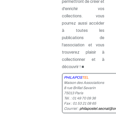
n° 26 - 2e trim. 1986
permettront de créer et
n° 25 - 1er trim. 1986
d'enrichir vos
n° 24 - 4e trim. 1985
collections. vous
n° 23 - 3e trim. 1985
n° 22 - 2e trim. 1985
pourrez aussi accéder
n° 21 - 1er trim. 1985
à toutes les
n° 20 - 4e trim. 1984
n° 19 - 3e trim. 1984
publications de
n° 18 - 2e trim. 1984
l'association et vous
n° 17 - 1er trim. 1984
trouverez plaisir à
n° 16 - 4e trim. 1983
n° 15 - 3e trim. 1983
collectionner et à
n° 14 - 2e trim. 1983
découvrir ! ■
n° 13 - 1er trim. 1983
n° 12 - 4e trim. 1982
PHILAPOS
TEL
n° 11 - 3e trim. 1982
Maison des Associations
n° 10 - 2e trim. 1982
8 rue Brillat Savarin
n° 9 - 1er trim. 1982
75013 Paris
n° 8 - 4e trim. 1981
Tél. : 01 49 70 09 36
n° 7 - 3e trim. 1981
Fax : 01 53 21 08 65
n° 6 - 2e trim. 1981
Courriel :
philapostel.secnat@or
n° 5 - 1er trim. 1981
n° 4 - 4e trim. 1980