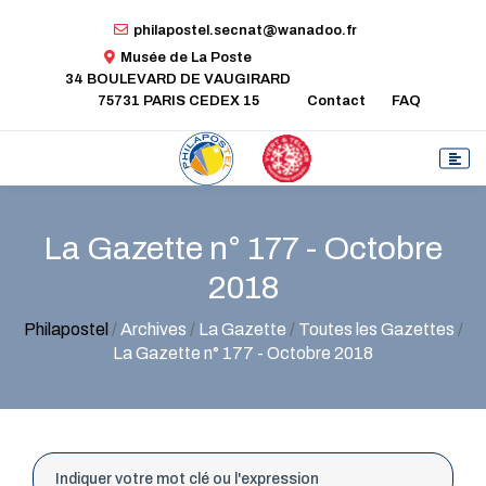
philapostel.secnat@wanadoo.fr
Musée de La Poste
34 BOULEVARD DE VAUGIRARD
75731 PARIS CEDEX 15
Contact
FAQ
La Gazette n° 177 - Octobre
2018
Philapostel
/
Archives
/
La Gazette
/
Toutes les Gazettes
/
La Gazette n° 177 - Octobre 2018