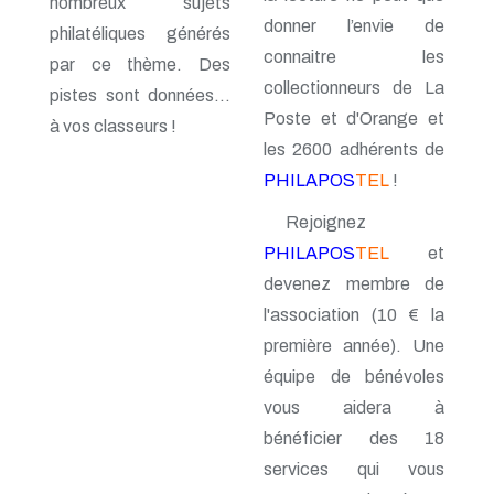
nombreux sujets
n° 48 - Juillet 1992
donner l’envie de
philatéliques générés
n° 47 - Avril 1992
connaitre les
n° 46 - Janvier 1992
par ce thème. Des
n° 45 - Octobre 1991
collectionneurs de La
pistes sont données...
n° 44 - Juillet 1991
Poste et d'Orange et
n° 43 - Février 1991
à vos classeurs !
n° 42 - 1990
les 2600 adhérents de
n° 41 - 1990
PHILAPOS
TEL
!
n° 40 - 1990
n° 39 - 1989
Rejoignez
n° 38 - 1989
PHILAPOS
TEL
et
n° 37 - 1989
n° 36 - 1e trim 1989
devenez membre de
n° 35 - 3e trim 1988
l'association (10 € la
n° 34 - 2e trim 1988
n° 33 - 1er trim 1988
première année). Une
n° 32 - 4e trim. 1987
équipe de bénévoles
n° 31 - 3e trim. 1987
vous aidera à
n° 30 - 2e trim. 1987
n° 29 - 1er trim. 1987
bénéficier des 18
n° 28 - 4e trim. 1986
services qui vous
n° 27 - 3e trim. 1986