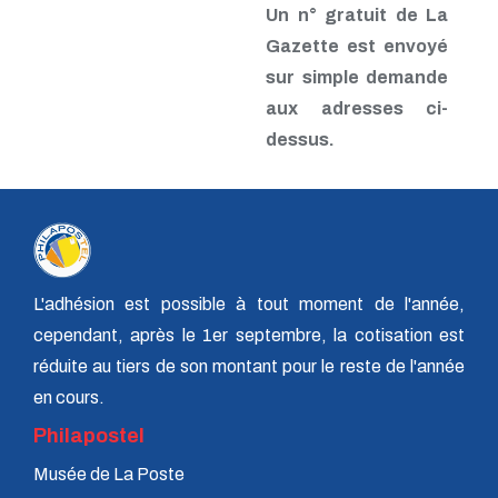
Un n° gratuit de La
n° 3 - 3e trim. 1980
n° 2 - 2e trim. 1980
Gazette est envoyé
n° 1 - 1er trim. 1980
sur simple demande
GP n° 24 - Nov. 1979
GP n° 23 - Juil. 1979
aux adresses ci-
GP n° 22 - Mai 1979
dessus.
GP n° 21 - Janv. 1979
GP n° 20 - Oct. 1978
GP n° 19 - Juillet 1978
GP n° 18 - Avril 1978
GP n° 17 - Janvier 1978
GP n° 16 - Sept. 1977
GP n° 15 - Juillet 1977
L'adhésion est possible à tout moment de l'année,
GP n° 14 - Avril 1977
GP n° 13 - Janvier 1977
cependant, après le 1er septembre, la cotisation est
GP n° 12 - Octobre 1976
réduite au tiers de son montant pour le reste de l'année
GP n° 11 - Juillet 1976
GP n° 10 - Avril 1976
en cours.
GP n° 9 - Janvier 1976
Philapostel
GP n° 8 - Octobre 1975
GP n° 7 - Juillet 1975
Musée de La Poste
GP n° 6 - Avril 1975