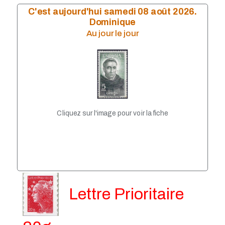
Année 2009
C'est aujourd'hui samedi 08 août 2026.
Année 2008
Dominique
Année 2007
Au jour le jour
année 2006
Année 2004
Année 2005
Année 2003
Année 2002
Année 2001
Année 1999
Année 1998
Cliquez sur l'image pour voir la fiche
Année 1997
Année 1996
Année 1995
Année 1994
Année 1993
Lettre Prioritaire