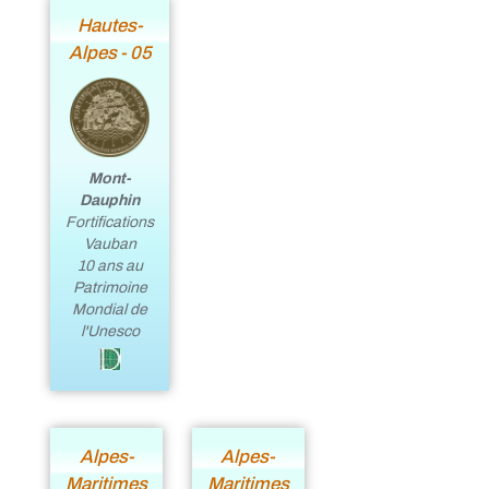
Hautes-
Alpes - 05
Mont-
Dauphin
Fortifications
Vauban
10 ans au
Patrimoine
Mondial de
l'Unesco
Alpes-
Alpes-
Maritimes
Maritimes