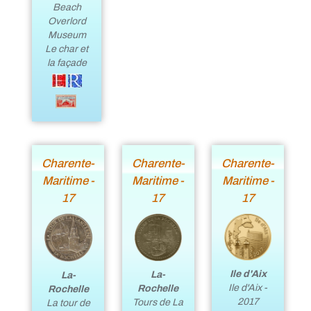
Beach
Overlord
Museum
Le char et
la façade
Charente-
Charente-
Charente-
Maritime -
Maritime -
Maritime -
17
17
17
Ile d'Aix
La-
La-
Ile d'Aix -
Rochelle
Rochelle
2017
Tours de La
La tour de