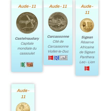
Aude - 11
Aude - 11
Aude -
11
Carcassonne
Sigean
Castelnaudary
Cité de
Réserve
Capitale
Carcassonne
Africaine
mondiale du
Viollet-le-Duc
de Sigean
cassoulet
Panthera
Leo - Lion
Aude -
11