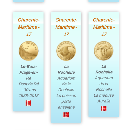
Charente-
Charente-
Charente-
Maritime -
Maritime -
Maritime -
17
17
17
La
Le-Bois-
La
Rochelle
Plage-en-
Rochelle
Aquarium
Ré
Aquarium
de la
Pont de Ré
de la
Rochelle
- 30 ans
Rochelle
La méduse
1988-2018
Le poisson
Aurélie
porte
enseigne