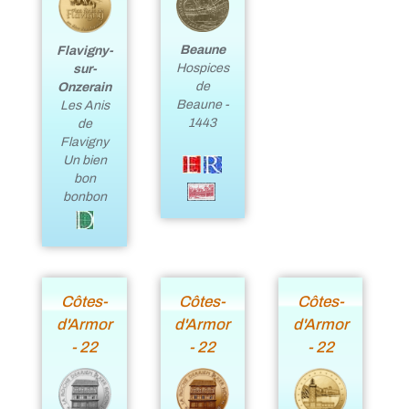
Beaune
Flavigny-
Hospices
sur-
de
Onzerain
Beaune -
Les Anis
1443
de
Flavigny
Un bien
bon
bonbon
Côtes-
Côtes-
Côtes-
d'Armor
d'Armor
d'Armor
- 22
- 22
- 22