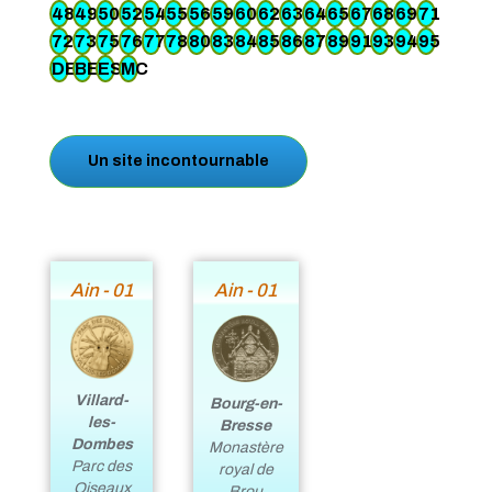
48
49
50
52
54
55
56
59
60
62
63
64
65
67
68
69
71
72
73
75
76
77
78
80
83
84
85
86
87
89
91
93
94
95
DE
BE
ES
MC
Un site incontournable
Ain - 01
Ain - 01
Villard-
Bourg-en-
les-
Bresse
Dombes
Monastère
Parc des
royal de
Oiseaux
Brou