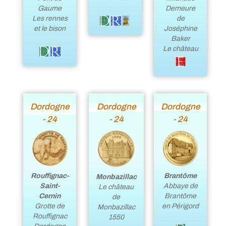
Gaume
Demeure
Les rennes
de
et le bison
Joséphine
Baker
Le château
Dordogne
Dordogne
Dordogne
- 24
- 24
- 24
Rouffignac-
Brantôme
Monbazillac
Saint-
Abbaye de
Le château
Cernin
Brantôme
de
Grotte de
en Périgord
Monbazillac
Rouffignac
1550