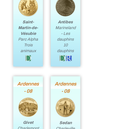
Antibes
Saint-
Marineland
Martin-de-
- Les
Vésubie
dauphins
Parc Alpha
10
Trois
dauphins
animaux
Ardennes
Ardennes
- 08
- 08
Givet
Sedan
Charlemont
Charleville