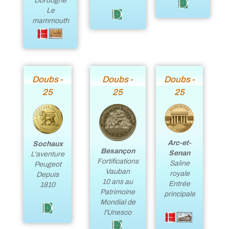
Dordogne
Le
mammouth
Doubs -
Doubs -
Doubs -
25
25
25
Arc-et-
Sochaux
Besançon
Senan
L'aventure
Fortifications
Saline
Peugeot
Vauban
royale
Depuis
10 ans au
Entrée
1810
Patrimoine
principale
Mondial de
l'Unesco