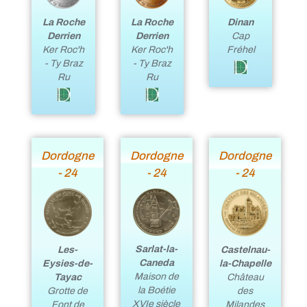
La Roche
La Roche
Dinan
Derrien
Derrien
Cap
Ker Roc'h
Ker Roc'h
Fréhel
- Ty Braz
- Ty Braz
Ru
Ru
Dordogne
Dordogne
Dordogne
- 24
- 24
- 24
Sarlat-la-
Les-
Castelnau-
Caneda
Eysies-de-
la-Chapelle
Maison de
Tayac
Château
la Boétie
Grotte de
des
XVIe siècle
Font de
Milandes