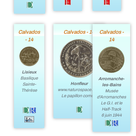
Calvados
Calvados - 14
Calvados -
- 14
14
Lisieux
Basilique
Arromanche-
Honfleur
Sainte-
les-Bains
www.naturospace.com
Thérèse
Musée
Le papillon comète
d'Arromanches
Le G.I. et le
Half-Track
6 juin 1944