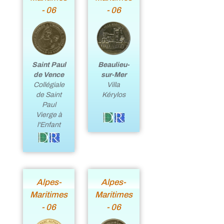
- 06
- 06
Beaulieu-
Saint Paul
sur-Mer
de Vence
Villa
Collégiale
Kérylos
de Saint
Paul
Vierge à
l'Enfant
Alpes-
Alpes-
Maritimes
Maritimes
- 06
- 06