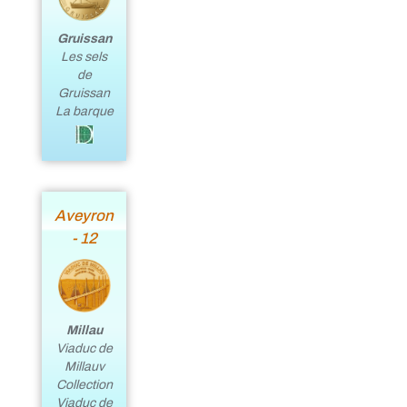
Gruissan
Les sels
de
Gruissan
La barque
Aveyron
- 12
Millau
Viaduc de
Millauv
Collection
Viaduc de