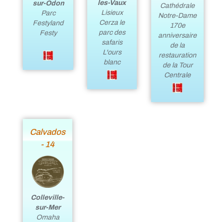
les-Vaux
sur-Odon
Cathédrale
Lisieux
Parc
Notre-Dame
Cerza le
Festyland
170e
parc des
Festy
anniversaire
safaris
de la
L'ours
restauration
blanc
de la Tour
Centrale
Calvados
- 14
Colleville-
sur-Mer
Omaha