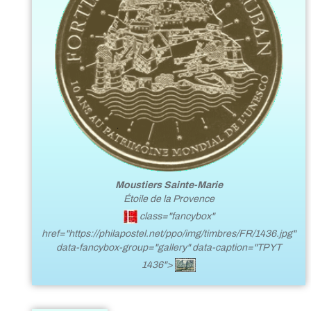
Moustiers Sainte-Marie
Étoile de la Provence
class="fancybox"
href="https://philapostel.net/ppo/img/timbres/FR/1436.jpg"
data-fancybox-group="gallery" data-caption="TP YT
1436">