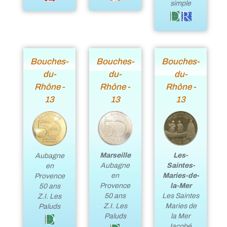
simple
Bouches-
Bouches-
Bouches-
du-
du-
du-
Rhône -
Rhône -
Rhône -
13
13
13
Marseille
Les-
Aubagne
Aubagne
Saintes-
en
en
Maries-de-
Provence
Provence
la-Mer
50 ans
50 ans
Les Saintes
Z.I. Les
Z.I. Les
Maries de
Paluds
Paluds
la Mer
Jacobé,