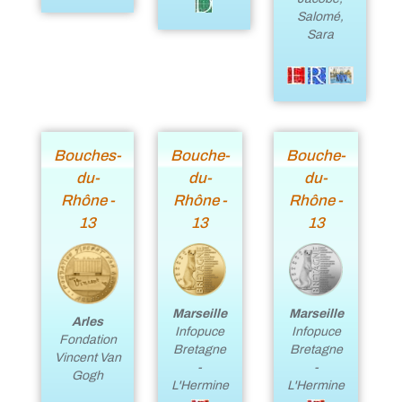
Salomé,
Sara
Bouches-
Bouche-
Bouche-
du-
du-
du-
Rhône -
Rhône -
Rhône -
13
13
13
Marseille
Marseille
Arles
Infopuce
Infopuce
Fondation
Bretagne
Bretagne
Vincent Van
-
-
Gogh
L'Hermine
L'Hermine