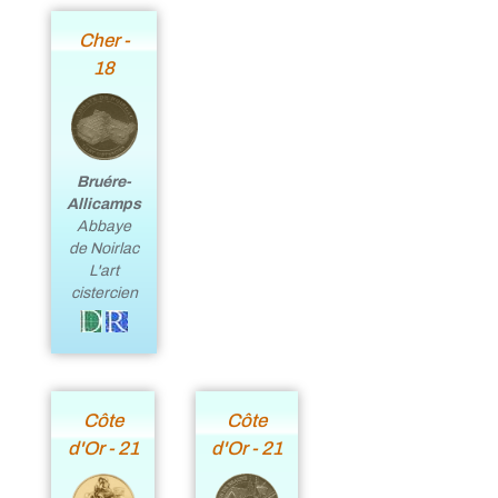
Cher -
18
Bruére-
Allicamps
Abbaye
de Noirlac
L'art
cistercien
Côte
Côte
d'Or - 21
d'Or - 21