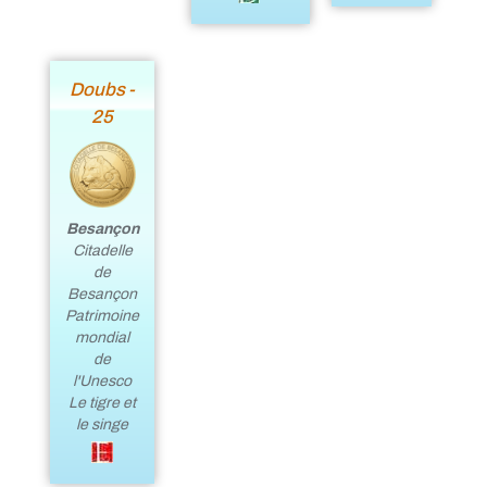
Doubs -
25
Besançon
Citadelle
de
Besançon
Patrimoine
mondial
de
l'Unesco
Le tigre et
le singe