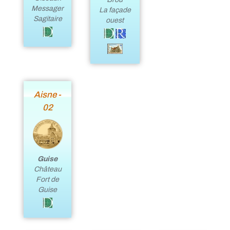
Messager
La façade
Sagitaire
ouest
Aisne -
02
Guise
Château
Fort de
Guise