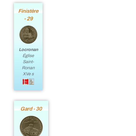
Finistère
- 29
Locronan
Église
Saint-
Ronan
XVe s
Gard - 30