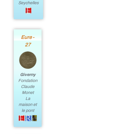
Seychelles
Eure -
27
Giverny
Fondation
Claude
Monet
La
maison et
le pont