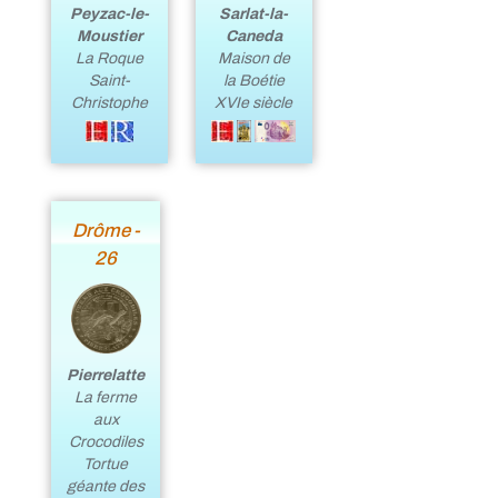
Sarlat-la-
Peyzac-le-
Caneda
Moustier
Maison de
La Roque
la Boétie
Saint-
XVIe siècle
Christophe
Drôme -
26
Pierrelatte
La ferme
aux
Crocodiles
Tortue
géante des