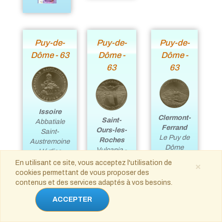
Puy-de-
Puy-de-
Puy-de-
Dôme - 63
Dôme -
Dôme -
63
63
Issoire
Clermont-
Saint-
Abbatiale
Ferrand
Ours-les-
Saint-
Le Puy de
Roches
Austremoine
Dôme
Vulcania -
L'église
Face
Parc
En utilisant ce site, vous acceptez l'utilisation de
×
simple
européen
cookies permettant de vous proposer des
du
contenus et des services adaptés à vos besoins.
volcanisme
- Le cône &
ACCEPTER
la chaîne