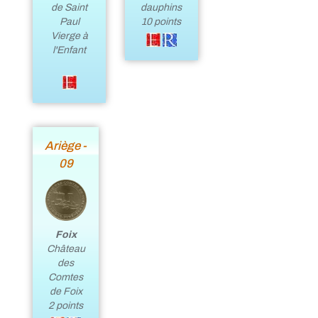
de Saint
dauphins
Paul
10 points
Vierge à
l'Enfant
Ariège -
09
Foix
Château
des
Comtes
de Foix
2 points