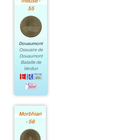
meuse -
55
Douaumont
Ossuaire de
Douaumont
Bataille de
Verdun
Morbhian
- 56