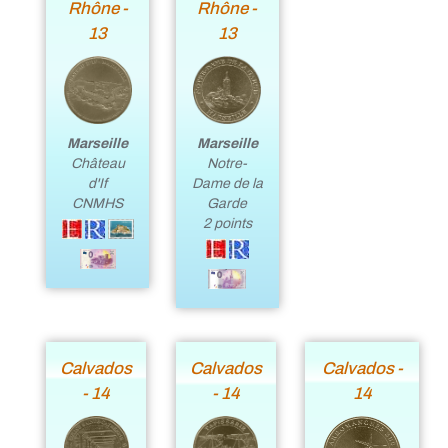
Rhône -
Rhône -
13
13
Marseille
Marseille
Notre-
Château
Dame de la
d'If
Garde
CNMHS
2 points
Calvados
Calvados
Calvados -
- 14
- 14
14