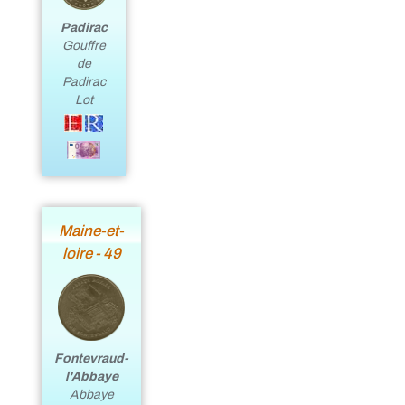
Padirac
Gouffre
de
Padirac
Lot
Maine-et-
loire - 49
Fontevraud-
l'Abbaye
Abbaye