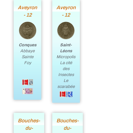
Aveyron
Aveyron
- 12
- 12
Saint-
Conques
Léons
Abbaye
Micropolis
Sainte
La cité
Foy
des
Insectes
Le
scarabée
Bouches-
Bouches-
du-
du-