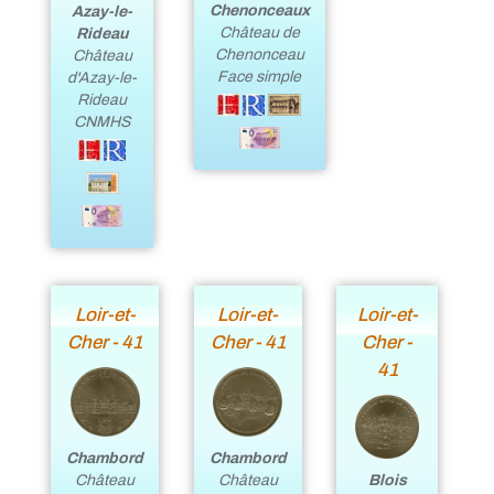
Chenonceaux
Azay-le-
Château de
Rideau
Chenonceau
Château
Face simple
d'Azay-le-
Rideau
CNMHS
Loir-et-
Loir-et-
Loir-et-
Cher - 41
Cher - 41
Cher -
41
Chambord
Chambord
Château
Blois
Château