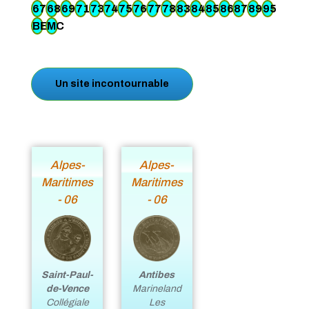
67
68
69
71
73
74
75
76
77
78
83
84
85
86
87
89
95
BE
MC
Un site incontournable
Alpes-
Alpes-
Maritimes
Maritimes
- 06
- 06
Saint-Paul-
Antibes
de-Vence
Marineland
Collégiale
Les