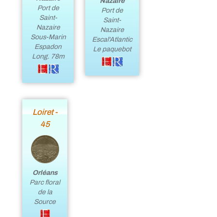
Nazaire
Port de
Port de
Saint-
Saint-
Nazaire
Nazaire
Sous-Marin
Escal'Atlantic
Espadon
Le paquebot
Long. 78m
Loiret -
45
Orléans
Parc floral
de la
Source