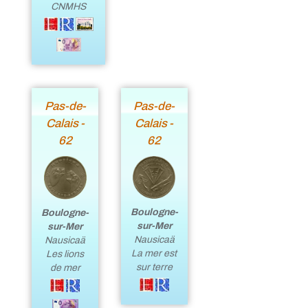
CNMHS
Pas-de-
Pas-de-
Calais -
Calais -
62
62
Boulogne-
Boulogne-
sur-Mer
sur-Mer
Nausicaä
Nausicaä
La mer est
Les lions
sur terre
de mer