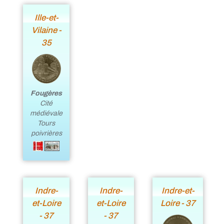
Ille-et-
Vilaine -
35
Fougères
Cité
médiévale
Tours
poivrières
Indre-
Indre-
Indre-et-
et-Loire
et-Loire
Loire - 37
- 37
- 37