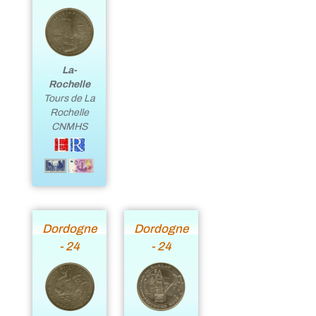
La-
Rochelle
Tours de La
Rochelle
CNMHS
Dordogne
Dordogne
- 24
- 24