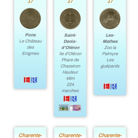
17
17
17
Pons
Saint-
Les-
Le Château
Denis-
Mathes
des
d'Oléron
Zoo la
Enigmes
Ile d'Oléron
Palmyre
Phare de
Les
Chassiron
guépards
Hauteur
46m
224
marches
Charente-
Charente-
Charente-