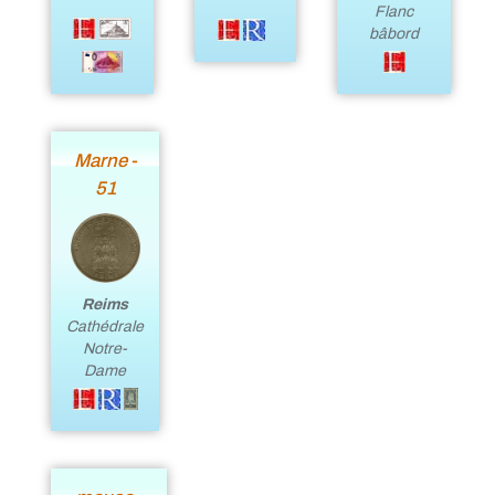
Flanc
bâbord
Marne -
51
Reims
Cathédrale
Notre-
Dame