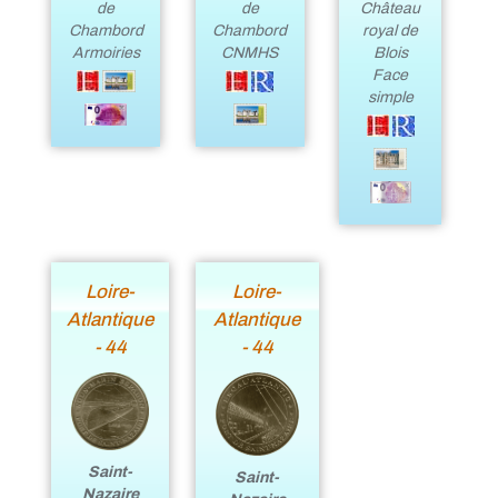
de
Château
de
Chambord
royal de
Chambord
CNMHS
Blois
Armoiries
Face
simple
Loire-
Loire-
Atlantique
Atlantique
- 44
- 44
Saint-
Saint-
Nazaire