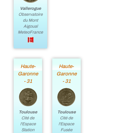
Vallerogue
Observatoire
du Mont
Aigoual
MeteoFrance
Haute-
Haute-
Garonne
Garonne
- 31
- 31
Toulouse
Toulouse
Cité de
Cité de
l'Espace
l'Espace
Fusée
Station