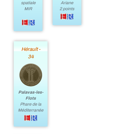
Ariane
spatiale
2 points
MIR
Hérault -
34
Palavas-les-
Flots
Phare de la
Méditerranée