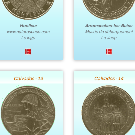
Arromanches-les-Bains
Honfleur
Musée du débarquement
www.naturospace.com
La Jeep
Le logo
Calvados - 14
Calvados - 14