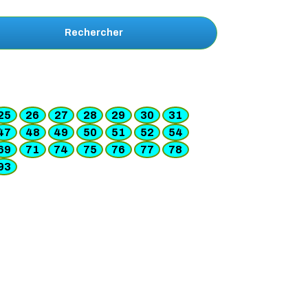
Rechercher
25
26
27
28
29
30
31
47
48
49
50
51
52
54
69
71
74
75
76
77
78
93