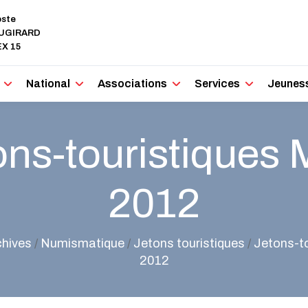
oste
AUGIRARD
X 15
National
Associations
Services
Jeunes
ons-touristiques
2012
chives
/
Numismatique
/
Jetons touristiques
/
Jetons-t
2012