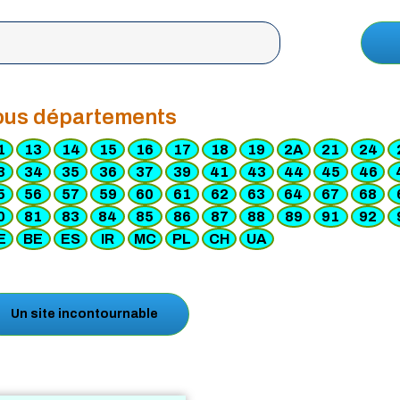
ous départements
1
13
14
15
16
17
18
19
2A
21
24
3
34
35
36
37
39
41
43
44
45
46
5
56
57
59
60
61
62
63
64
67
68
0
81
83
84
85
86
87
88
89
91
92
E
BE
ES
IR
MC
PL
CH
UA
Un site incontournable