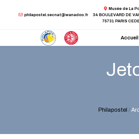
Musée de La P
philapostel.secnat@wanadoo.fr
34 BOULEVARD DE V
75731 PARIS CEDE
Accueil
Jet
Philapostel
/
Ar