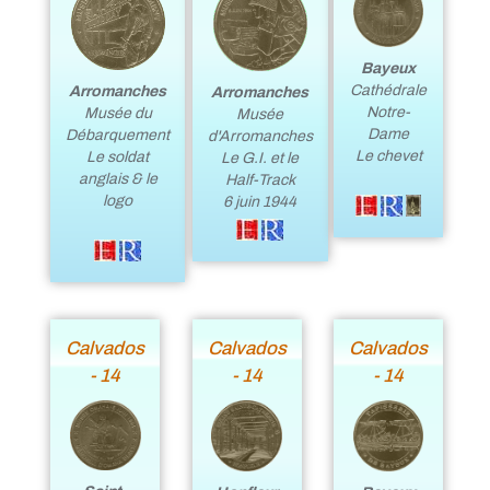
Bayeux
Cathédrale
Arromanches
Arromanches
Notre-
Musée du
Musée
Dame
Débarquement
d'Arromanches
Le chevet
Le soldat
Le G.I. et le
anglais & le
Half-Track
logo
6 juin 1944
Calvados
Calvados
Calvados
- 14
- 14
- 14