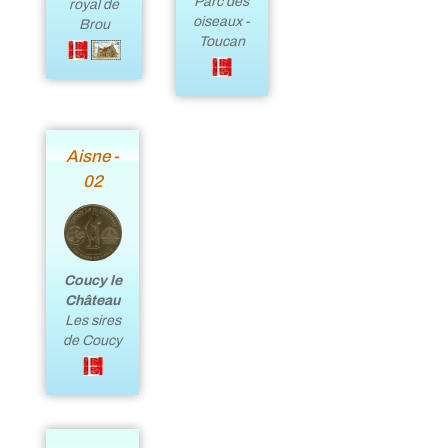
Parc des
royal de
oiseaux -
Brou
Toucan
Aisne -
02
Coucy le
Château
Les sires
de Coucy