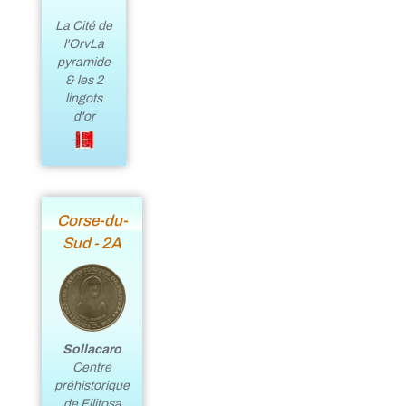
La Cité de
l'OrvLa
pyramide
& les 2
lingots
d'or
Corse-du-
Sud - 2A
Sollacaro
Centre
préhistorique
de Filitosa