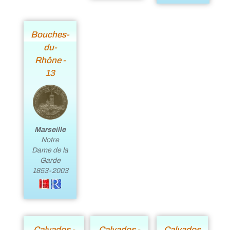
Bouches-
du-
Rhône -
13
Marseille
Notre
Dame de la
Garde
1853-2003
Calvados -
Calvados -
Calvados