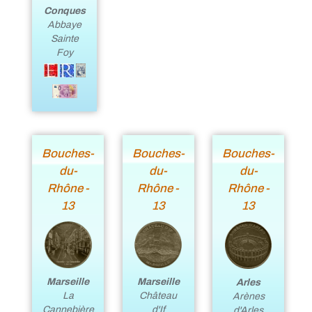
Conques
Abbaye
Sainte
Foy
Bouches-
Bouches-
Bouches-
du-
du-
du-
Rhône -
Rhône -
Rhône -
13
13
13
Marseille
Marseille
Arles
La
Château
Arènes
Cannebière
d'If
d'Arles