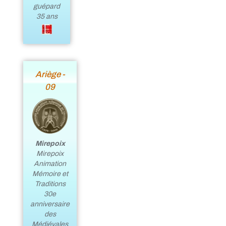
guépard
35 ans
Ariège -
09
Mirepoix
Mirepoix
Animation
Mémoire et
Traditions
30e
anniversaire
des
Médiévales