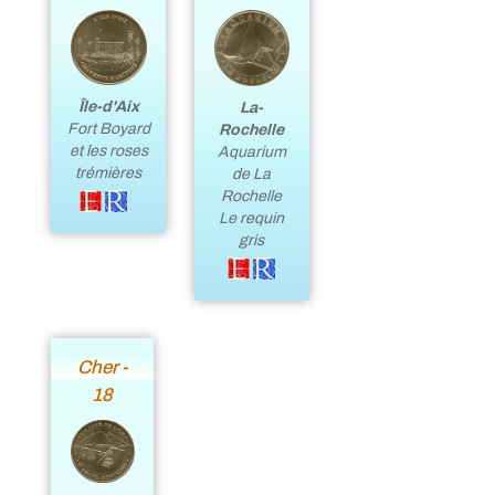
Île-d'Aix
La-
Fort Boyard
Rochelle
et les roses
Aquarium
trémières
de La
Rochelle
Le requin
gris
Cher -
18