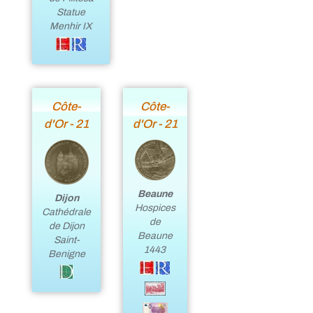
Statue
Menhir IX
Côte-
Côte-
d'Or - 21
d'Or - 21
Beaune
Dijon
Hospices
Cathédrale
de
de Dijon
Beaune
Saint-
1443
Benigne