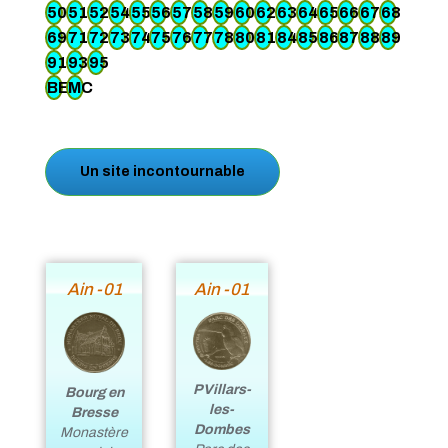
50
51
52
54
55
56
57
58
59
60
62
63
64
65
66
67
68
69
71
72
73
74
75
76
77
78
80
81
84
85
86
87
88
89
91
93
95
BE
MC
Un site incontournable
Ain -01
Ain -01
PVillars-
Bourg en
les-
Bresse
Dombes
Monastère