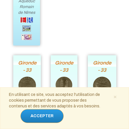
Aqueduc
Romain
de Nîmes
Gironde
Gironde
Gironde
- 33
- 33
- 33
En utilisant ce site, vous acceptez l'utilisation de
×
Bordeaux
Bordeaux
cookies permettant de vous proposer des
La-Test-
Tour Pey-
Patrimoine
contenus et des services adaptés à vos besoins.
de-Buch
Berland
mondial
Bassin
ACCEPTER
UNESCO
d'Arcachon
2007
Dune du