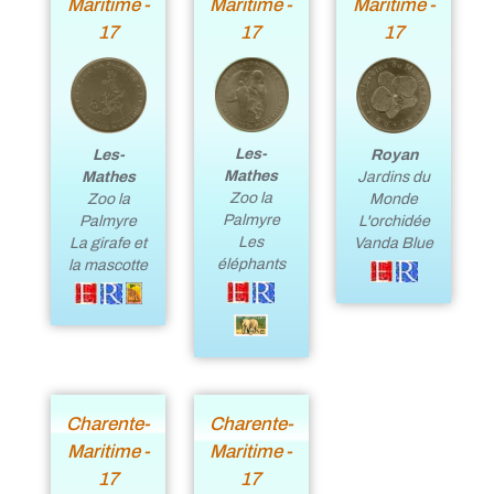
Maritime -
Maritime -
Maritime -
17
17
17
Les-
Royan
Les-
Mathes
Jardins du
Mathes
Zoo la
Monde
Zoo la
Palmyre
L'orchidée
Palmyre
Les
Vanda Blue
La girafe et
éléphants
la mascotte
Charente-
Charente-
Maritime -
Maritime -
17
17