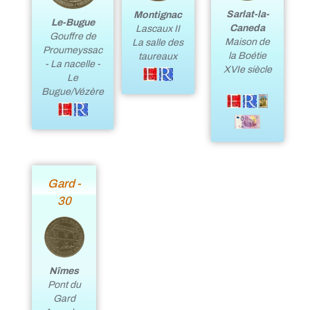
Sarlat-la-
Montignac
Le-Bugue
Caneda
Lascaux II
Gouffre de
Maison de
La salle des
Proumeyssac
la Boétie
taureaux
- La nacelle -
XVIe siècle
Le
Bugue/Vézère
Gard -
30
Nîmes
Pont du
Gard