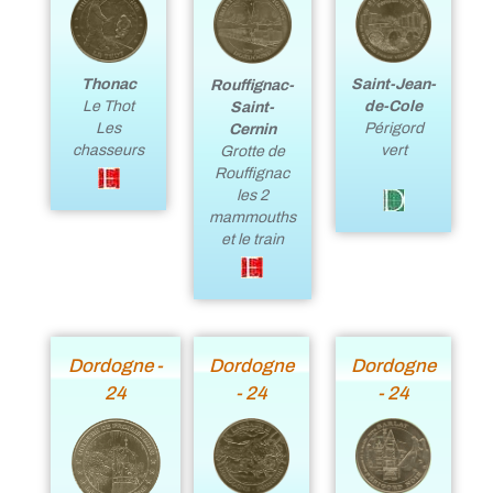
Saint-Jean-
Thonac
Rouffignac-
de-Cole
Le Thot
Saint-
Périgord
Les
Cernin
vert
chasseurs
Grotte de
Rouffignac
les 2
mammouths
et le train
Dordogne -
Dordogne
Dordogne
24
- 24
- 24