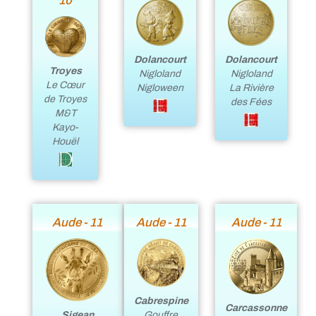
10
Dolancourt
Dolancourt
Troyes
Nigloland
Nigloland
Le Cœur
Nigloween
La Rivière
de Troyes
des Fées
M&T
Kayo-
Houël
Aude - 11
Aude - 11
Aude - 11
Cabrespine
Carcassonne
Sigean
Gouffre