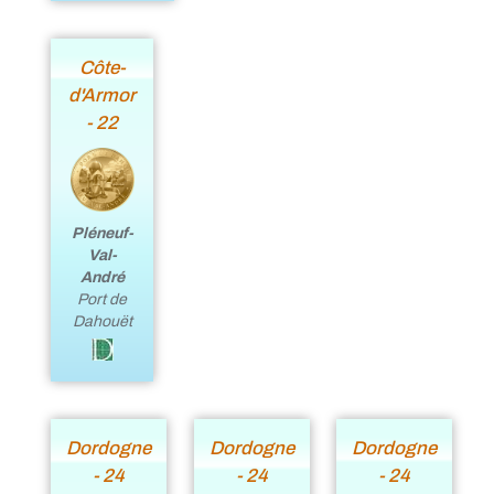
Côte-
d'Armor
- 22
Pléneuf-
Val-
André
Port de
Dahouët
Dordogne
Dordogne
Dordogne
- 24
- 24
- 24