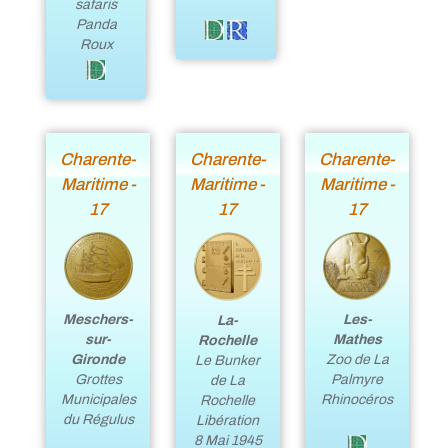
safaris
Panda
Roux
Charente-
Charente-
Charente-
Maritime -
Maritime -
Maritime -
17
17
17
Meschers-
Les-
La-
sur-
Mathes
Rochelle
Gironde
Zoo de La
Le Bunker
Grottes
Palmyre
de La
Municipales
Rhinocéros
Rochelle
du Régulus
Libération
8 Mai 1945