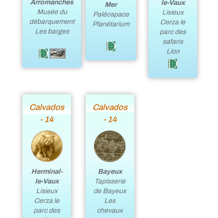
Arromanches
le-Vaux
Mer
Musée du
Lisieux
Paléospace
débarquement
Cerza le
Planétarium
Les barges
parc des
safaris
Lion
Calvados
Calvados
- 14
- 14
Herminal-
Bayeux
le-Vaux
Tapisserie
Lisieux
de Bayeux
Cerza le
Les
parc des
chevaux