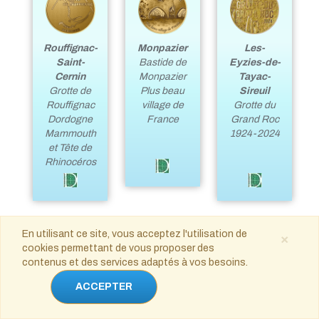
Rouffignac-
Monpazier
Les-
Saint-
Bastide de
Eyzies-de-
Cernin
Monpazier
Tayac-
Grotte de
Plus beau
Sireuil
Rouffignac
village de
Grotte du
Dordogne
France
Grand Roc
Mammouth
1924-2024
et Tête de
Rhinocéros
En utilisant ce site, vous acceptez l'utilisation de
×
Dordogne
Dordogne
cookies permettant de vous proposer des
- 24
- 24
contenus et des services adaptés à vos besoins.
ACCEPTER