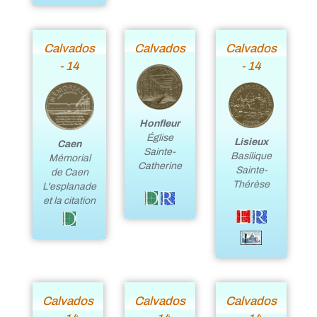
Calvados
Calvados
Calvados
- 14
- 14
Honfleur
Église
Lisieux
Caen
Sainte-
Basilique
Mémorial
Catherine
Sainte-
de Caen
Thérèse
L'esplanade
et la citation
Calvados
Calvados
Calvados