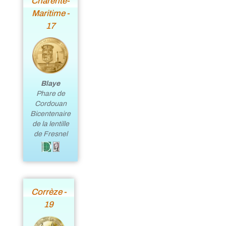
Charente-
Maritime -
17
Blaye
Phare de
Cordouan
Bicentenaire
de la lentille
de Fresnel
Corrèze -
19