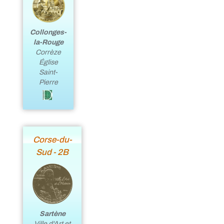
Collonges-
la-Rouge
Corrèze
Église
Saint-
Pierre
Corse-du-
Sud - 2B
Sartène
Ville d'Art et