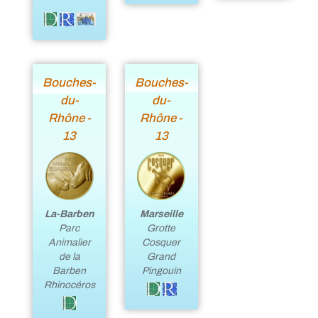
Bouches-
Bouches-
du-
du-
Rhône -
Rhône -
13
13
La-Barben
Marseille
Parc
Grotte
Animalier
Cosquer
de la
Grand
Barben
Pingouin
Rhinocéros