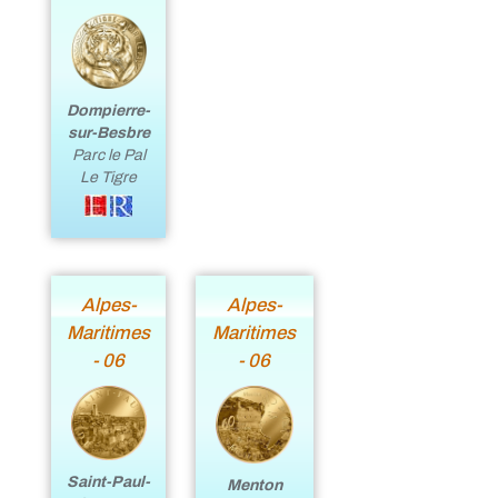
Dompierre-
sur-Besbre
Parc le Pal
Le Tigre
Alpes-
Alpes-
Maritimes
Maritimes
- 06
- 06
Saint-Paul-
Menton