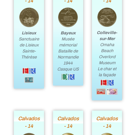
- 14
- 14
- 14
Colleville-
Lisieux
Bayeux
sur-Mer
Sanctuaire
Musée
Omaha
de Lisieux
mémorial
Beach
Sainte-
Bataille de
Overlord
Thérèse
Normandie
Museum
1944
Le char et
Casque US
la façade
Calvados
Calvados
Calvados
- 14
- 14
- 14