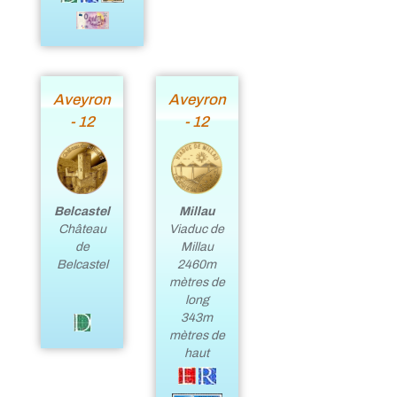
Aveyron
Aveyron
- 12
- 12
Belcastel
Millau
Château
Viaduc de
de
Millau
Belcastel
2460m
mètres de
long
343m
mètres de
haut