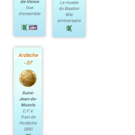
de-Vence
Le musée
Vue
du Bastion
d'ensemble
60e
anniversaire
Ardèche
- 07
Saint-
Jean-de-
Muzols
C.F.V.
Train de
l'Ardèche
1891