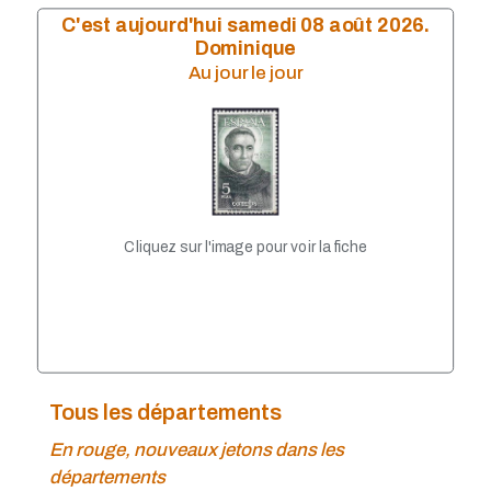
MDP 2016 séries
C'est aujourd'hui samedi 08 août 2026.
MDP 2015
Dominique
MDP 2014
Au jour le jour
MDP 2014 séries
MDP 2013
MDP 2012
MDP 2011
MDP 2010
MDP 2009
MDP 2008
MDP 2007
Cliquez sur l'image pour voir la fiche
MDP 2006
MDP 2005
MDP 2004
MDP 2003
MDP 2002
MDP 2001
MDP 2000
Tous les départements
MDP 1999
MDP 1998
En rouge, nouveaux jetons dans les
départements