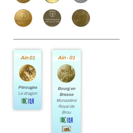
Ain 01
Ain - 01
Pérouges
Bourg en
Le dragon
Bresse
Monastère
Royal de
Brou