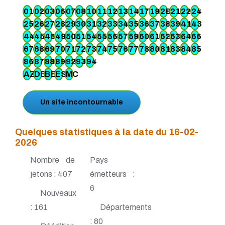
01
02
03
06
07
08
10
11
12
13
14
17
19
2B
21
22
24
25
26
27
28
29
30
31
32
33
34
35
36
37
38
39
41
43
44
45
46
49
50
51
54
55
56
57
59
60
61
62
63
64
66
67
68
69
70
71
72
73
74
75
76
77
78
80
81
83
84
85
86
87
88
89
92
93
94
AZ
DE
BE
ES
MC
Un site incontournable
Quelques statistiques à la date du 16-02-
2026
Nombre de
Pays
jetons : 407
émetteurs :
6
Nouveaux
: 161
Départements
: 80