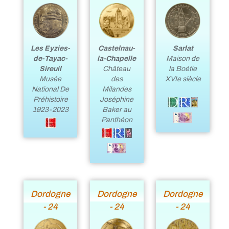
Les Eyzies-
Sarlat
Castelnau-
de-Tayac-
Maison de
la-Chapelle
Sireuil
la Boétie
Château
Musée
XVIe siècle
des
National De
Milandes
Préhistoire
Joséphine
1923-2023
Baker au
Panthéon
Dordogne
Dordogne
Dordogne
- 24
- 24
- 24