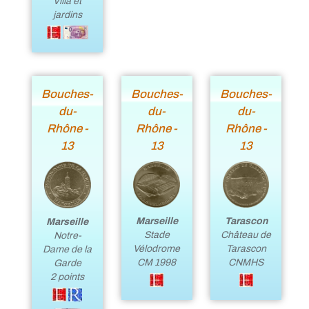
Villa et
jardins
Bouches-
Bouches-
Bouches-
du-
du-
du-
Rhône -
Rhône -
Rhône -
13
13
13
Marseille
Tarascon
Marseille
Stade
Château de
Notre-
Vélodrome
Tarascon
Dame de la
CM 1998
CNMHS
Garde
2 points