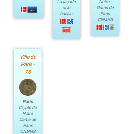
La façade
Notre-
et le
Dame de
bassin
Paris
CNMHS
Ville de
Paris -
75
Paris
Crypte de
Notre
Dame de
Paris
CNMHS