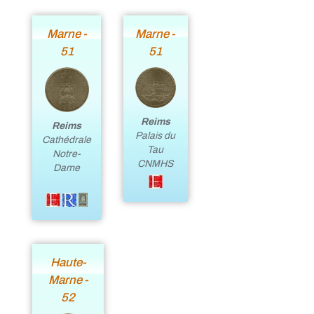
Marne -
Marne -
51
51
Reims
Reims
Palais du
Cathédrale
Tau
Notre-
CNMHS
Dame
Haute-
Marne -
52