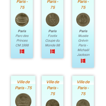
Paris -
Paris -
Paris -
75
75
75
Paris
Paris
Paris
Footix
Parc des
Musée
Coupe du
Princes
Grévin
Monde 98
CM 1998
Paris -
Michaël
Jackson
Ville de
Ville de
Ville de
Paris - 75
Paris -
Paris -
75
75