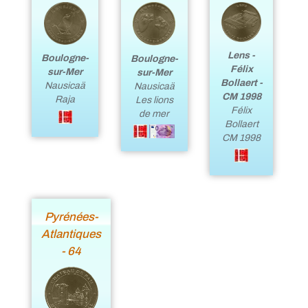
Lens -
Boulogne-
Boulogne-
Félix
sur-Mer
sur-Mer
Bollaert -
Nausicaä
Nausicaä
CM 1998
Raja
Les lions
Félix
de mer
Bollaert
CM 1998
Pyrénées-
Atlantiques
- 64