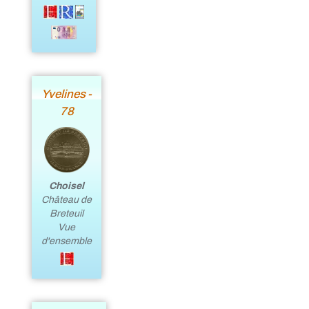
Yvelines -
78
Choisel
Château de
Breteuil
Vue
d'ensemble