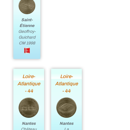
Saint-
Étienne
Geoffroy-
Guichard
CM 1998
Loire-
Loire-
Atlantique
Atlantique
- 44
- 44
Nantes
Nantes
Château
La