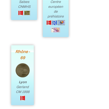
Salses
Centre
CNMHS
européen
de
préhistoire
Rhône -
69
Lyon
Gerland
CM 1998