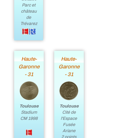
Parc et
château
de
Trévarez
Haute-
Haute-
Garonne
Garonne
- 31
- 31
Toulouse
Toulouse
Cité de
Stadium
l'Espace
CM 1998
Fusée
Ariane
2 points