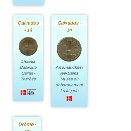
Calvados
Calvados -
- 14
14
Lisieux
Basilique
Arromanches-
Sainte-
les-Bains
Thérèse
Musée du
débarquement
La façade
Drôme -