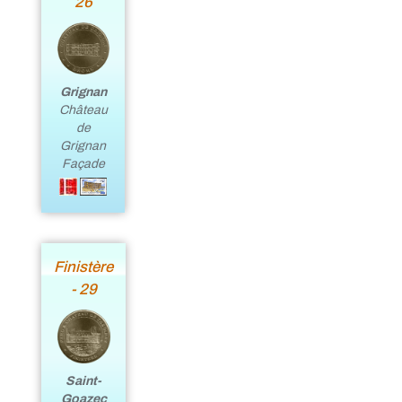
26
Grignan
Château
de
Grignan
Façade
Finistère
- 29
Saint-
Goazec