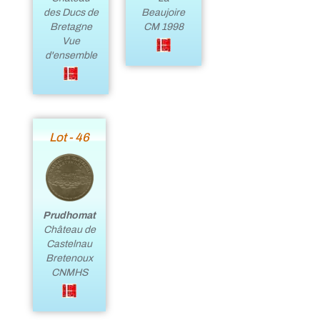
des Ducs de
Beaujoire
Bretagne
CM 1998
Vue
d'ensemble
Lot - 46
Prudhomat
Château de
Castelnau
Bretenoux
CNMHS