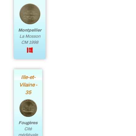
Montpellier
La Mosson
CM 1998
Ille-et-
Vilaine -
35
Fougères
Cité
médiévale