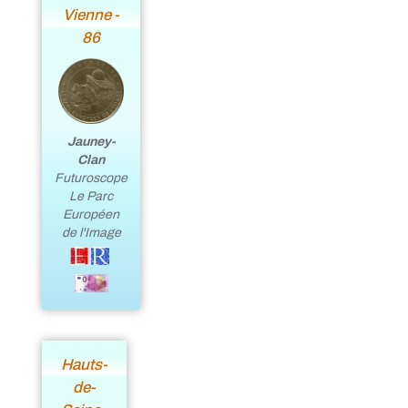
Vienne -
86
Jauney-
Clan
Futuroscope
Le Parc
Européen
de l'Image
Hauts-
de-