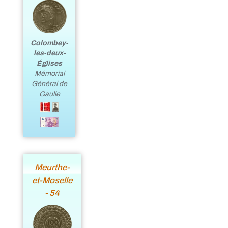
Colombey-
les-deux-
Églises
Mémorial
Général de
Gaulle
Meurthe-
et-Moselle
- 54