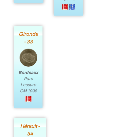
Gironde
- 33
Bordeaux
Parc
Lescure
CM 1998
Hérault -
34