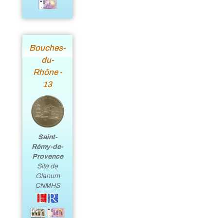
Bouches-
du-
Rhône -
13
Saint-
Rémy-de-
Provence
Site de
Glanum
CNMHS