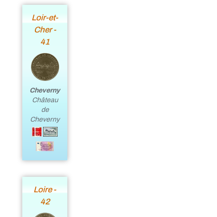
Loir-et-
Cher -
41
Cheverny
Château
de
Cheverny
Loire -
42