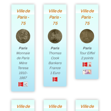
Ville de
Ville de
Ville de
Paris -
Paris -
Paris -
75
75
75
Paris
Paris
Paris
Monnaie
Thomas
Tour Eiffel
de Paris
Cook
2 points
Mère
Bankers
Teresa
France
1910-
1 Euro
1997
Ville de
Ville de
Ville de