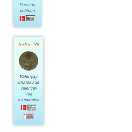
Porte du
château
Indre - 36
Valençay
Château de
Valençay
Vue
d'ensemble