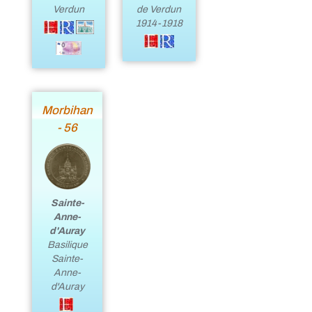
Verdun
de Verdun
1914-1918
Morbihan
- 56
Sainte-
Anne-
d'Auray
Basilique
Sainte-
Anne-
d'Auray