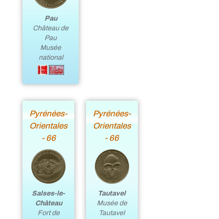
Pau
Château de
Pau
Musée
national
Pyrénées-
Pyrénées-
Orientales
Orientales
- 66
- 66
Salses-le-
Tautavel
Château
Musée de
Fort de
Tautavel