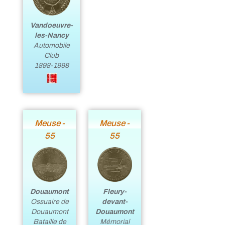
Vandoeuvre-
les-Nancy
Automobile
Club
1898-1998
Meuse -
Meuse -
55
55
Douaumont
Fleury-
Ossuaire de
devant-
Douaumont
Douaumont
Bataille de
Mémorial