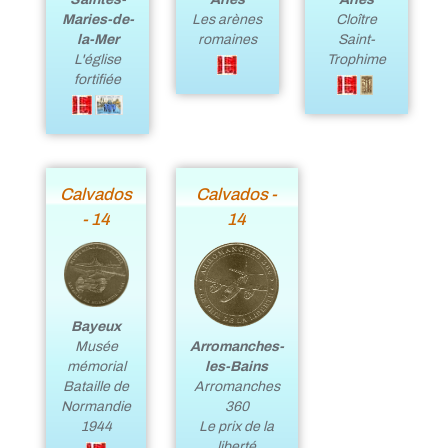
Maries-de-
Cloître
Les arènes
la-Mer
Saint-
romaines
L'église
Trophime
fortifiée
Calvados
Calvados -
- 14
14
Bayeux
Arromanches-
Musée
les-Bains
mémorial
Arromanches
Bataille de
360
Normandie
Le prix de la
1944
liberté