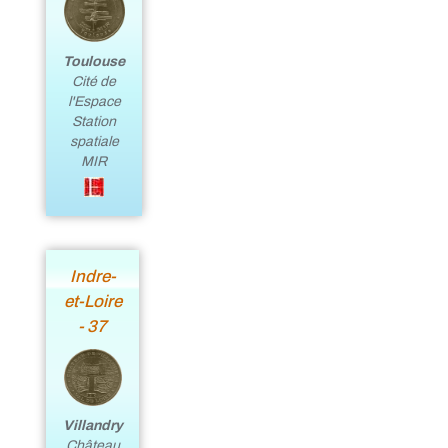
Toulouse
Cité de
l'Espace
Station
spatiale
MIR
Indre-
et-Loire
- 37
Villandry
Château