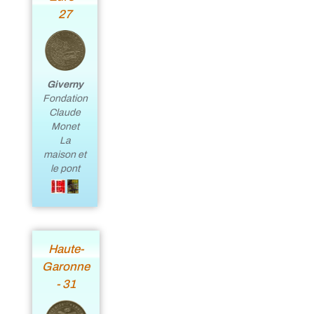
27
Giverny
Fondation
Claude
Monet
La
maison et
le pont
Haute-
Garonne
- 31