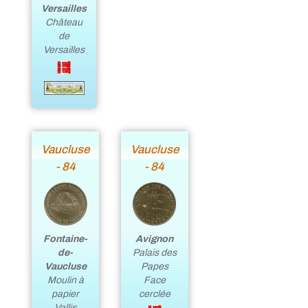
Versailles
Château
de
Versailles
Vaucluse
Vaucluse
- 84
- 84
Fontaine-
Avignon
de-
Palais des
Vaucluse
Papes
Moulin à
Face
papier
cerclée
Vallis