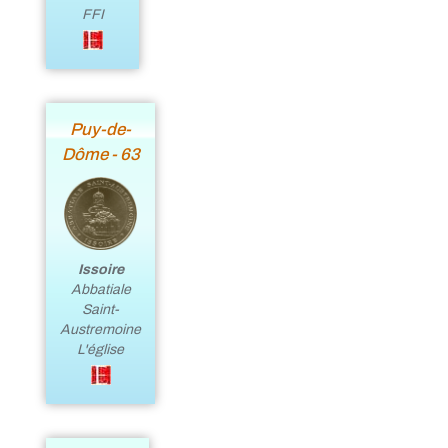
FFI
Puy-de-
Dôme - 63
Issoire
Abbatiale
Saint-
Austremoine
L'église