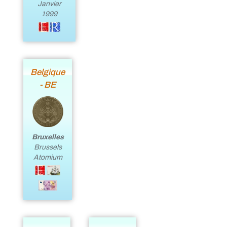
Janvier
1999
Belgique
- BE
Bruxelles
Brussels
Atomium