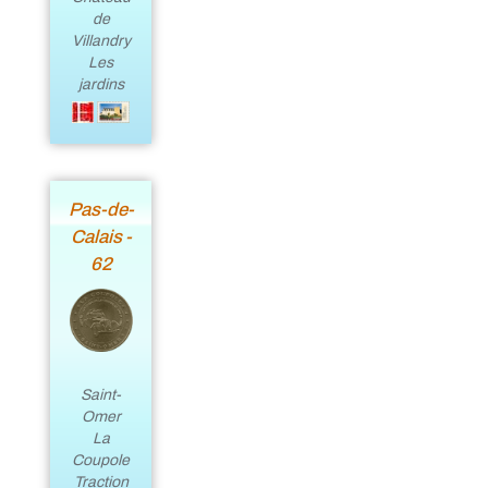
de
Villandry
Les
jardins
Pas-de-
Calais -
62
Saint-
Omer
La
Coupole
Traction