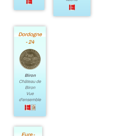
Dordogne
- 24
Biron
Château de
Biron
Vue
d'ensemble
Eure -