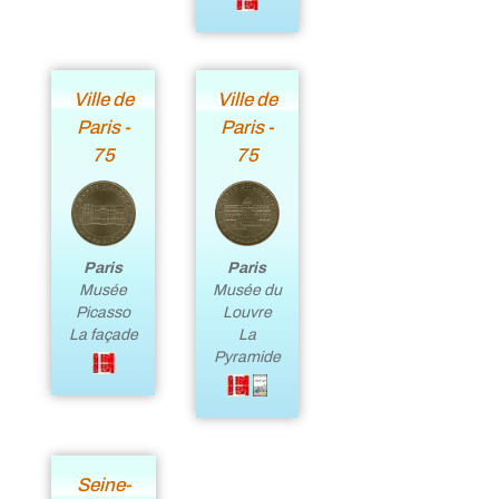
Ville de
Ville de
Paris -
Paris -
75
75
Paris
Paris
Musée
Musée du
Picasso
Louvre
La façade
La
Pyramide
Seine-