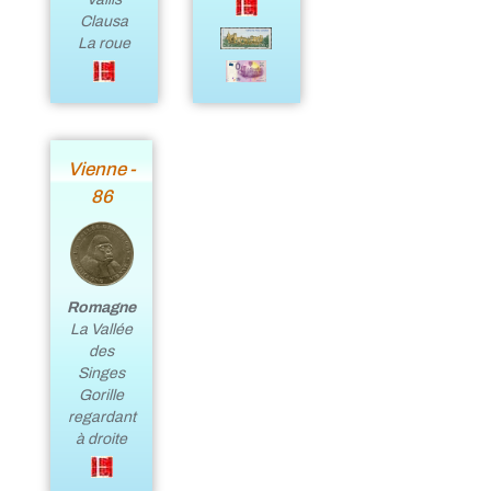
Clausa
La roue
Vienne -
86
Romagne
La Vallée
des
Singes
Gorille
regardant
à droite