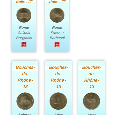
Italie - IT
Italie - IT
Rome
Rome
Palazzo
Galleria
Barberini
Borghese
Bouches-
Bouches-
Bouches-
du-
du-
du-
Rhône -
Rhône -
Rhône -
13
13
13
Saintes-
Arles
Arles