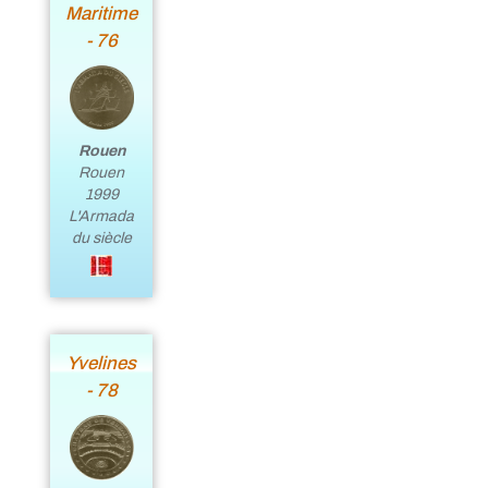
Maritime
- 76
Rouen
Rouen
1999
L'Armada
du siècle
Yvelines
- 78