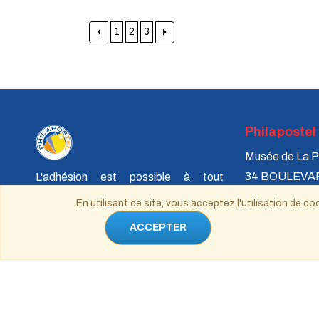
1
2
3
Philapostel
Musée de La P
34 BOULEVA
L'adhésion est possible à tout
75731 PARIS
moment de l'année, cependant, après
En utilisant ce site, vous acceptez l'utilisation de
le 1er septembre, la cotisation est
ACCEPTER
réduite au tiers de son montant pour le
reste de l'année en cours.
philapostel.s