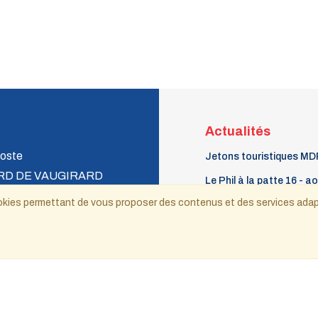
Actualités
oste
Jetons touristiques MD
RD DE VAUGIRARD
Le Phil à la patte 16 - a
 CEDEX 15
septembre 2026
 cookies permettant de vous proposer des contenus et des services ada
Billets touristiques 2026
Les timbres EUROPA 20
ecnat@wanadoo.fr
Copyright © 2021-2025