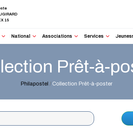
oste
AUGIRARD
X 15
National
Associations
Services
Jeunes
lection Prêt-à-po
Philapostel
/
Collection Prêt-à-poster