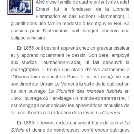
Aîné d'une famille de quatre enfants (le cadet
Ernest fut le fondateur de la Librairie
Flammarion et des Éditions Flammarion), il
grandit dans une famille modeste à Montigny-le-Roi. Sa
passion pour l'astronomie naît lorsqu'il observe une
éclipse annulaire.
En 1856 où il devient apprenti chez un graveur ciseleur
et y apprend notamment le dessin. Son pére, employé
aux studios Tournachon-Nadar, lui fait découvrir la
photographie. Il trouve une place d'éléve astronome à
l'Observatoire impérial de Paris. Il en est congédié par
son directeur Urbain Le Verrier à la suite de la publication
de son ouvrage
La Pluralité des mondes habités
en
1862, ouvrage où il envisage un monde extraterrestre, il
est réengagé pour calculer les éphémérides annuelles de
la Lune. Il entre à la rédaction de la revue
Le Cosmos
.
En 1865, il devient rédacteur scientifique du journal
Le
Siécle
et donne de nombreuses conférences publiques