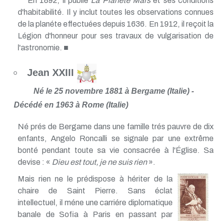
En 1892, il publie
La Planéte Mars
et ses conditions
d'habitabilité. Il y inclut toutes les observations connues
de la planéte effectuées depuis 1636. En 1912, il reçoit la
Légion d'honneur pour ses travaux de vulgarisation de
l'astronomie. ■
Jean XXIII
Né le 25 novembre 1881 à Bergame (Italie) -
Décédé en 1963 à Rome (Italie)
Né prés de Bergame dans une famille trés pauvre de dix
enfants, Angelo Roncalli se signale par une extrême
bonté pendant toute sa vie consacrée à l'Église. Sa
devise : «
Dieu est tout, je ne suis rien
».
Mais rien ne le prédispose à hériter de la
chaire de Saint Pierre. Sans éclat
intellectuel, il méne une carriére diplomatique
banale de Sofia à Paris en passant par