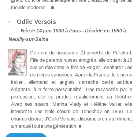
grand concile œcuménique en vue d'adapter l'Église au
monde moderne... ■
Odile Versois
Née le 14 juin 1930 à Paris - Décédé en 1980 à
Neuilly-sur-Seine
De nom de naissance Étiennette de Poliakoff.
Fille de parents russes émigrés, elle obtient à 18
ans un rôle dans le film de Roger Leenhardt Les
derniéres vacances. Aprés la France, le cinéma
italien, allemand et anglais s'arrache cette actrice
élégante, à la forte personnalité. Trés respectée par la
profession, elle se produit réguliérement au théâtre.
Avec ses sœurs, Marina Vlady et Héléne Vallier, elle
interpréte Les trois sœurs de Tchekhov en 1966. Le
charme discret d'Odile Versois, disparue prématurément,
a marqué toute une génération. ■