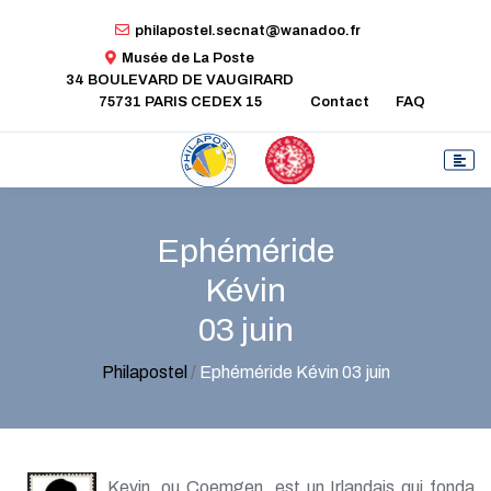
philapostel.secnat@wanadoo.fr
Musée de La Poste
34 BOULEVARD DE VAUGIRARD
75731 PARIS CEDEX 15
Contact
FAQ
Ephéméride
Kévin
03 juin
Philapostel
/
Ephéméride Kévin 03 juin
Kevin, ou Coemgen, est un Irlandais qui fonda