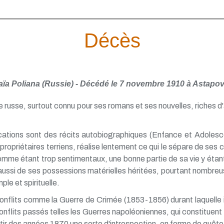
Décès
naïa Poliana (Russie) - Décédé le 7 novembre 1910 à Astapo
re russe, surtout connu pour ses romans et ses nouvelles, riches 
cations sont des récits autobiographiques (Enfance et Adoles
s propriétaires terriens, réalise lentement ce qui le sépare de se
s comme étant trop sentimentaux, une bonne partie de sa vie y éta
ussi de ses possessions matérielles héritées, pourtant nombreuse
ple et spirituelle.
nflits comme la Guerre de Crimée (1853-1856) durant laquelle il 
conflits passés telles les Guerres napoléoniennes, qui constitue
ir des années 1870 une sorte d'introspection, en forme de quête s