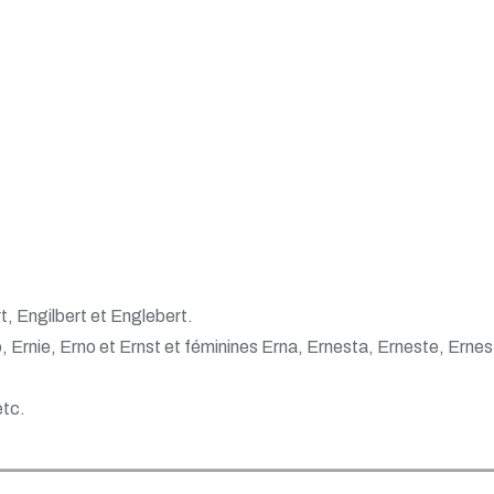
t, Engilbert et Englebert.
, Ernie, Erno et Ernst et féminines Erna, Ernesta, Erneste, Ernes
etc.