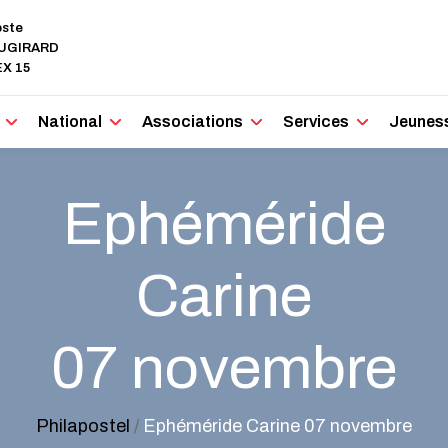
oste
AUGIRARD
X 15
National
Associations
Services
Jeunes
Ephéméride
Carine
07 novembre
Philapostel
/
Ephéméride Carine 07 novembre