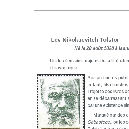
Lev Nikolaïevitch Tolstoï
Né le 28 août 1828 à Ias
Un des écrivains majeurs de la littératu
philosophique.
Ses premières publi
enfant, fils de riche
il rejette ces livre
en se débarrassant a
par une existence sim
Marqué par des co
Sébastopol
, ou les 
Tolstoï entame à part