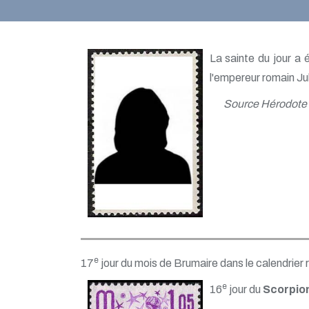
La sainte du jour a 
l'empereur romain Jul
Source Hérodote
e
17
jour du mois de Brumaire dans le calendrier 
e
16
jour du
Scorpio