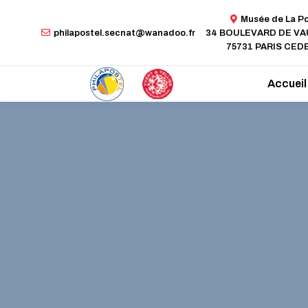
Musée de La P
philapostel.secnat@wanadoo.fr
34 BOULEVARD DE V
75731 PARIS CEDE
Accueil