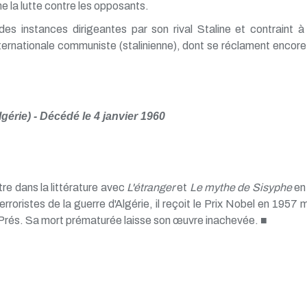
e la lutte contre les opposants.
s instances dirigeantes par son rival Staline et contraint à l'ex
ernationale communiste (stalinienne), dont se réclament encore a
érie) - Décédé le 4 janvier 1960
re dans la littérature avec
L'étranger
et
Le mythe de Sisyphe
en 
roristes de la guerre d'Algérie, il reçoit le Prix Nobel en 1957 m
-Prés. Sa mort prématurée laisse son œuvre inachevée. ■