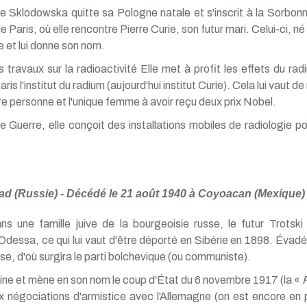
ie Sklodowska quitte sa Pologne natale et s'inscrit à la Sorbo
 Paris, où elle rencontre Pierre Curie, son futur mari. Celui-ci, n
e et lui donne son nom.
s travaux sur la radioactivité Elle met à profit les effets du ra
is l'institut du radium (aujourd'hui institut Curie). Cela lui vaut d
ère personne et l'unique femme à avoir reçu deux prix Nobel.
 Guerre, elle conçoit des installations mobiles de radiologie po
ad (Russie) - Décédé le 21 août 1940 à Coyoacan (Mexique)
 une famille juive de la bourgeoisie russe, le futur Trotski 
d'Odessa, ce qui lui vaut d'être déporté en Sibérie en 1898. Évadé
se, d'où surgira le parti bolchevique (ou communiste).
énine et mène en son nom le coup d'État du 6 novembre 1917 (la «
aux négociations d'armistice avec l'Allemagne (on est encore en 