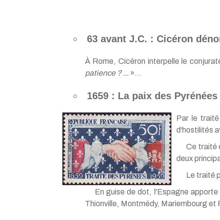
63 avant J.C. : Cicéron déno
À Rome, Cicéron interpelle le conjurat
patience ? ...
»...
1659 : La paix des Pyrénées
Par le trait
d'hostilités
Ce traité 
deux principa
Le traité 
En guise de dot, l'Espagne apporte à 
Thionville, Montmédy, Mariembourg et Ph