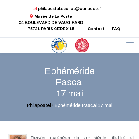
philapostel.secnat@wanadoo.fr
Musée de La Poste
34 BOULEVARD DE VAUGIRARD
75731 PARIS CEDEX 15
Contact
FAQ
Ephéméride
Pascal
17 mai
Philapostel
/
Ephéméride Pascal 17 mai
Berger pyrénéen du
siècle, illettré et
e
XII