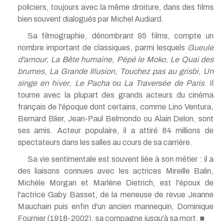
policiers, toujours avec la même droiture, dans des films
bien souvent dialogués par Michel Audiard.
Sa filmographie, dénombrant 95 films, compte un
nombre important de classiques, parmi lesquels
Gueule
d'amour
,
La Bête humaine
,
Pépé le Moko
,
Le Quai des
brumes
,
La Grande Illusion
,
Touchez pas au grisbi
,
Un
singe en hiver
,
Le Pacha
ou
La Traversée de Paris
. Il
tourne avec la plupart des grands acteurs du cinéma
français de l'époque dont certains, comme Lino Ventura,
Bernard Blier, Jean-Paul Belmondo ou Alain Delon, sont
ses amis. Acteur populaire, il a attiré 84 millions de
spectateurs dans les salles au cours de sa carrière.
Sa vie sentimentale est souvent liée à son métier : il a
des liaisons connues avec les actrices Mireille Balin,
Michèle Morgan et Marlène Dietrich, est l'époux de
l'actrice Gaby Basset, de la meneuse de revue Jeanne
Mauchain puis enfin d'un ancien mannequin, Dominique
Fournier (1918-2002), sa compagne jusqu'à sa mort. ■