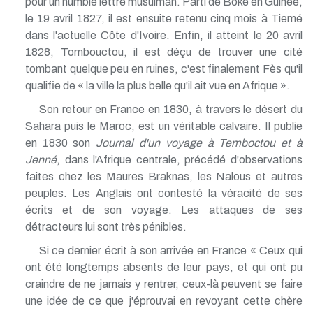
pour un humble lettré musulman. Parti de Boké en Guinée,
le 19 avril 1827, il est ensuite retenu cinq mois à Tiemé
dans l'actuelle Côte d'Ivoire. Enfin, il atteint le 20 avril
1828, Tombouctou, il est déçu de trouver une cité
tombant quelque peu en ruines, c'est finalement Fès qu'il
qualifie de « la ville la plus belle qu'il ait vue en Afrique ».
Son retour en France en 1830, à travers le désert du
Sahara puis le Maroc, est un véritable calvaire. Il publie
en 1830 son
Journal d'un voyage à Temboctou et à
Jenné
, dans l'Afrique centrale, précédé d'observations
faites chez les Maures Braknas, les Nalous et autres
peuples. Les Anglais ont contesté la véracité de ses
écrits et de son voyage. Les attaques de ses
détracteurs lui sont très pénibles.
Si ce dernier écrit à son arrivée en France « Ceux qui
ont été longtemps absents de leur pays, et qui ont pu
craindre de ne jamais y rentrer, ceux-là peuvent se faire
une idée de ce que j'éprouvai en revoyant cette chère