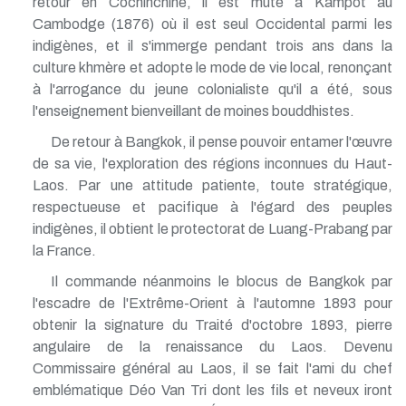
retour en Cochinchine, il est muté à Kampot au
Cambodge (1876) où il est seul Occidental parmi les
indigènes, et il s'immerge pendant trois ans dans la
culture khmère et adopte le mode de vie local, renonçant
à l'arrogance du jeune colonialiste qu'il a été, sous
l'enseignement bienveillant de moines bouddhistes.
De retour à Bangkok, il pense pouvoir entamer l'œuvre
de sa vie, l'exploration des régions inconnues du Haut-
Laos. Par une attitude patiente, toute stratégique,
respectueuse et pacifique à l'égard des peuples
indigènes, il obtient le protectorat de Luang-Prabang par
la France.
Il commande néanmoins le blocus de Bangkok par
l'escadre de l'Extrême-Orient à l'automne 1893 pour
obtenir la signature du Traité d'octobre 1893, pierre
angulaire de la renaissance du Laos. Devenu
Commissaire général au Laos, il se fait l'ami du chef
emblématique Déo Van Tri dont les fils et neveux iront