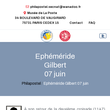
philapostel.secnat@wanadoo.fr
Musée de La Poste
34 BOULEVARD DE VAUGIRARD
75731 PARIS CEDEX 15
Contact
FAQ
Ephéméride
Gilbert
07 juin
Philapostel
/
Ephéméride Gilbert 07 juin
À son retour de la deuxième croisade (1147),