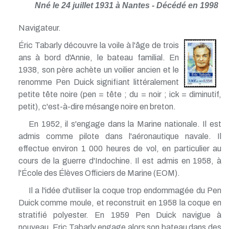
Nné le 24 juillet 1931 à Nantes - Décédé en 1998
Navigateur.
Éric Tabarly découvre la voile à l'âge de trois
ans à bord d'Annie, le bateau familial. En
1938, son père achète un voilier ancien et le
renomme Pen Duick signifiant littéralement
petite tête noire (pen = tête ; du = noir ; ick = diminutif,
petit), c'est-à-dire mésange noire en breton.
En 1952, il s'engage dans la Marine nationale. Il est
admis comme pilote dans l'aéronautique navale. Il
effectue environ 1 000 heures de vol, en particulier au
cours de la guerre d'Indochine. Il est admis en 1958, à
l'École des Élèves Officiers de Marine (EOM).
Il a l'idée d'utiliser la coque trop endommagée du Pen
Duick comme moule, et reconstruit en 1958 la coque en
stratifié polyester. En 1959 Pen Duick navigue à
nouveau. Eric Tabarly engage alors son bateau dans des