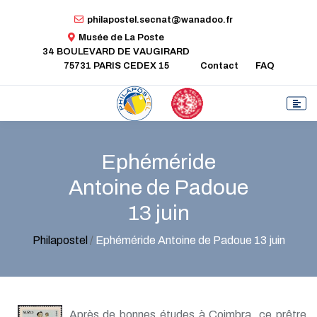
philapostel.secnat@wanadoo.fr
Musée de La Poste
34 BOULEVARD DE VAUGIRARD
75731 PARIS CEDEX 15
Contact
FAQ
Ephéméride
Antoine de Padoue
13 juin
Philapostel
/
Ephéméride Antoine de Padoue 13 juin
Après de bonnes études à Coimbra, ce prêtre