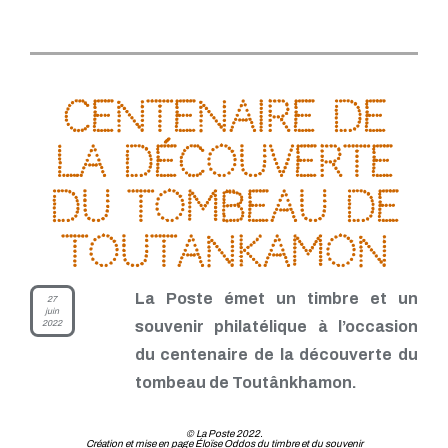
Centenaire de
la découverte
du tombeau de
Toutankamon
La Poste émet un timbre et un
27
juin
2022
souvenir philatélique à l’occasion
du centenaire de la découverte du
tombeau de Toutânkhamon.
© La Poste 2022.
Création et mise en page Éloïse Oddos du timbre et du souvenir