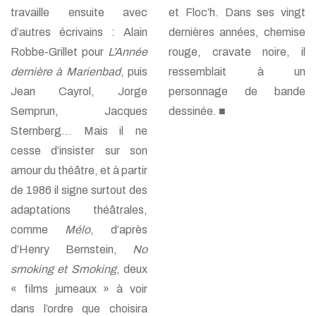
travaille ensuite avec
et Floc’h. Dans ses vingt
d’autres écrivains : Alain
dernières années, chemise
Robbe-Grillet pour
L’Année
rouge, cravate noire, il
dernière à Marienbad
, puis
ressemblait à un
Jean Cayrol, Jorge
personnage de bande
Semprun, Jacques
dessinée. ■
Sternberg… Mais il ne
cesse d’insister sur son
amour du théâtre, et à partir
de 1986 il signe surtout des
adaptations théâtrales,
comme
Mélo
, d’après
d’Henry Bernstein,
No
smoking et Smoking
, deux
« films jumeaux » à voir
dans l’ordre que choisira