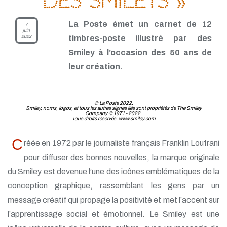
des Smileys »
TP - Juin 2019
TP - Mai 2019
La Poste émet un carnet de 12
7
TP - Avril 2019
juin
2022
timbres-poste illustré par des
TP - Mars 2019
TP - Février 2019
Smiley à l’occasion des 50 ans de
TP - Janvier 2019
leur création.
TP - Décembre 2018
TP - Novembre 2018
TP - Octobre 2018
TP - Septembre 2018
© La Poste 2022.
Smiley, noms, logos, et tous les autres signes liés sont propriétés de The Smiley
TP - Août 2018
Company © 1971 - 2022.
Tous droits réservés. www.smiley.com
TP - Juillet 2018
TP - Juin 2018
TP - Mai 2018
C
réée en 1972 par le journaliste français Franklin Loufrani
TP - Avril 2018
pour diffuser des bonnes nouvelles, la marque originale
TP - Mars 2018
TP - Février 2018
du Smiley est devenue l’une des icônes emblématiques de la
TP - Janvier 2018
conception graphique, rassemblant les gens par un
message créatif qui propage la positivité et met l’accent sur
l’apprentissage social et émotionnel. Le Smiley est une