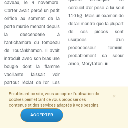
caveau, le 4 novembre.
cercueil d’or pèse à lui seul
Carter avait percé un petit
110 kg. Mais un examen de
orifice au sommet de la
détail montre que la plupart
porte murée menant depuis
de ces pièces sont
la descenderie à
usurpées d’un
l’antichambre du tombeau
prédécesseur féminin,
de Toutânkhamon. Il avait
probablement sa soeur
introduit avec son bras une
aînée, Mérytaton. ■
bougie dont la flamme
vacillante laissait voir
partout l’éclat de l’or. Les
deux Britanniques venaient
En utilisant ce site, vous acceptez l'utilisation de
×
de révéler ce qui reste sans
cookies permettant de vous proposer des
contenus et des services adaptés à vos besoins.
doute le plus beau trésor
archéologique de
ACCEPTER
l’Antiquité. Le jeune