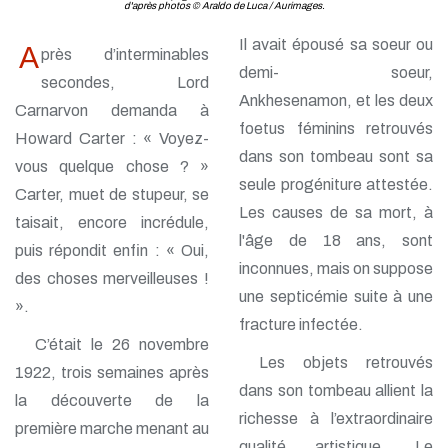
d'après photos © Araldo de Luca / Aurimages.
Il avait épousé sa soeur ou
A
près d’interminables
demi- soeur,
secondes, Lord
Ankhesenamon, et les deux
Carnarvon demanda à
foetus féminins retrouvés
Howard Carter : « Voyez-
dans son tombeau sont sa
vous quelque chose ? »
seule progéniture attestée.
Carter, muet de stupeur, se
Les causes de sa mort, à
taisait, encore incrédule,
l'âge de 18 ans, sont
puis répondit enfin : « Oui,
inconnues, mais on suppose
des choses merveilleuses !
une septicémie suite à une
».
fracture infectée.
C’était le 26 novembre
Les objets retrouvés
1922, trois semaines après
dans son tombeau allient la
la découverte de la
richesse à l’extraordinaire
première marche menant au
qualité artistique. Le