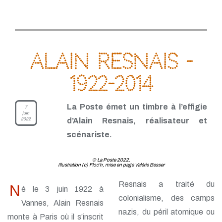
Alain Resnais -
1922-2014
La Poste émet un timbre à l’effigie
7
juin
2022
d’Alain Resnais, réalisateur et
scénariste.
© La Poste 2022.
Illustration (c) Floc'h, mise en page Valérie Besser
Resnais a traité du
N
é le 3 juin 1922 à
colonialisme, des camps
Vannes, Alain Resnais
nazis, du péril atomique ou
monte à Paris où il s’inscrit