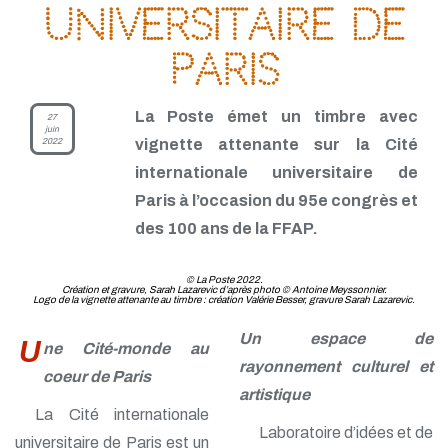
universitaire de
Paris
La Poste émet un timbre avec
27
juin
2022
vignette attenante sur la Cité
internationale universitaire de
Paris à l’occasion du 95e congrès et
des 100 ans de la FFAP.
© La Poste 2022.
Création et gravure, Sarah Lazarevic d’après photo © Antoine Meyssonnier.
Logo de la vignette attenante au timbre : création Valérie Besser, gravure Sarah Lazarevic.
Un espace de
U
ne Cité-monde au
rayonnement culturel et
coeur de Paris
artistique
La Cité internationale
Laboratoire d’idées et de
universitaire de Paris est un