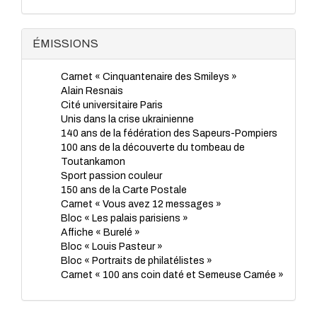
TP - Juillet 2023
TP - Juin 2023
TP - Mai 2023
ÉMISSIONS
TP - Avril 2023
TP - Mars 2023
Carnet « Cinquantenaire des Smileys »
TP - Février 2023
Alain Resnais
TP - Janvier 2023
Cité universitaire Paris
TP - Novembre 2022
Unis dans la crise ukrainienne
TP - Octobre 2022
140 ans de la fédération des Sapeurs-Pompiers
TP - Septembre 2022
100 ans de la découverte du tombeau de
TP - Août 2022
Toutankamon
TP - Juillet 2022
Sport passion couleur
TP - Juin 2022
150 ans de la Carte Postale
TP - Mai 2022
Carnet « Vous avez 12 messages »
TP - Avril 2022
Bloc « Les palais parisiens »
TP - Mars 2022
Affiche « Burelé »
TP - Février 2022
Bloc « Louis Pasteur »
TP - Janvier 2022
Bloc « Portraits de philatélistes »
TP - Novembre 2021
Carnet « 100 ans coin daté et Semeuse Camée »
TP - Octobre 2021
TP - Septembre 2021
TP - Juillet 2021