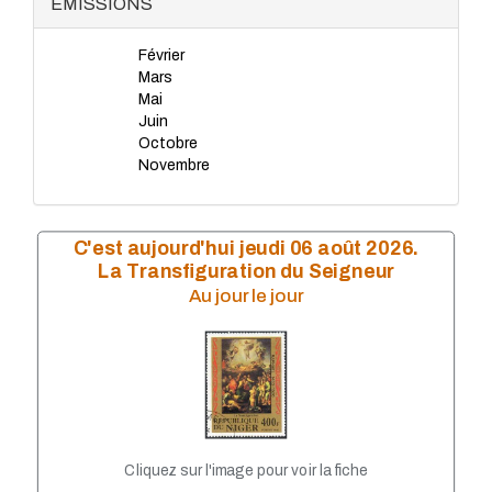
ÉMISSIONS
LISA 2010
LISA 2009
Février
LISA 2008
Mars
LISA 2007
Mai
LISA 2006
Juin
LISA 2005
Octobre
LISA 2002
Novembre
LISA 2003
LiSA 2004
LISA 2001
LISA 2000
C'est aujourd'hui jeudi 06 août 2026.
LISA 1999
La Transfiguration du Seigneur
Au jour le jour
Cliquez sur l'image pour voir la fiche