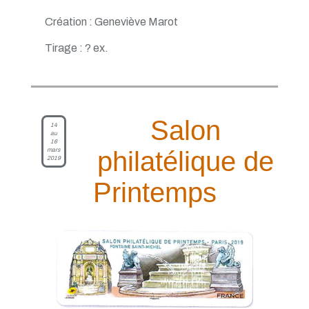
Création : Geneviève Marot
Tirage : ? ex.
Salon
14
au
16
mars
philatélique de
2019
Printemps