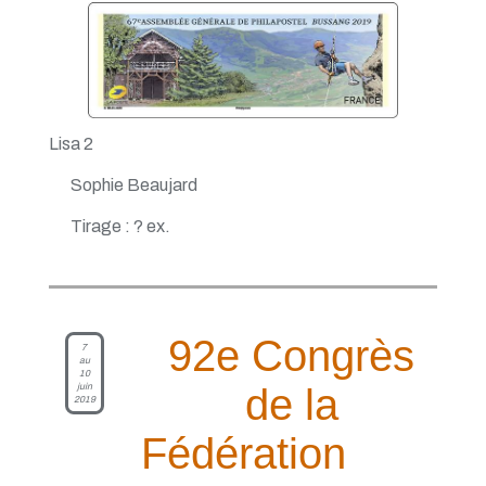
Lisa 2
Sophie Beaujard
Tirage : ? ex.
92e Congrès
7
au
10
juin
de la
2019
Fédération