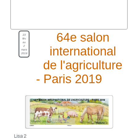
64e salon
23
fév.
au
2
international
mars
2019
de l'agriculture
- Paris 2019
Lisa 2