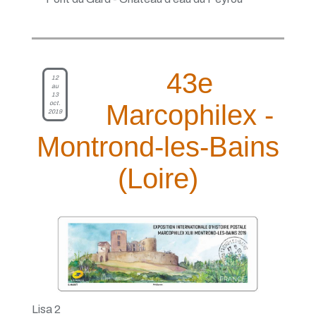
43e
12
au
13
oct.
Marcophilex -
2019
Montrond-les-Bains
(Loire)
Lisa 2