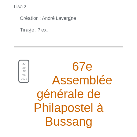
Lisa 2
Création : André Lavergne
Tirage : ? ex.
67e
17
au
18
mai
Assemblée
2019
générale de
Philapostel à
Bussang