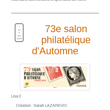
73e salon
7
au
9
nov.
philatélique
2019
d'Automne
Lisa 2
Création : Sarah LAZAREVIC