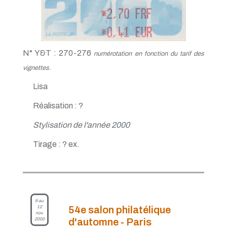
N° Y&T : 270-276
numérotation en fonction du tarif des
vignettes.
Lisa
Réalisation : ?
Stylisation de l'année 2000
Tirage : ? ex.
9 au
12
54e salon philatélique
nov.
2000
d'automne - Paris