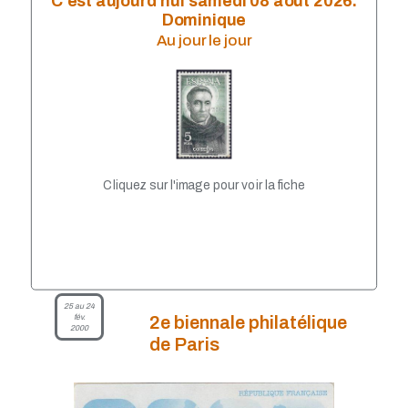
C'est aujourd'hui samedi 08 août 2026.
LISA 2010
Dominique
LISA 2009
Au jour le jour
LISA 2008
LISA 2007
LISA 2006
LISA 2005
LISA 2002
LISA 2003
LiSA 2004
LISA 2001
Cliquez sur l'image pour voir la fiche
LISA 2000
LISA 1999
25 au 24
fév.
2e biennale philatélique
2000
de Paris