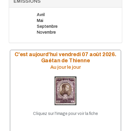
ÉMISSIONS
LISA 2010
LISA 2009
Avril
LISA 2008
Mai
LISA 2007
Septembre
LISA 2006
Novembre
LISA 2005
LISA 2002
LISA 2003
LiSA 2004
C'est aujourd'hui vendredi 07 août 2026.
LISA 2001
Gaétan de Thienne
LISA 2000
Au jour le jour
LISA 1999
Cliquez sur l'image pour voir la fiche