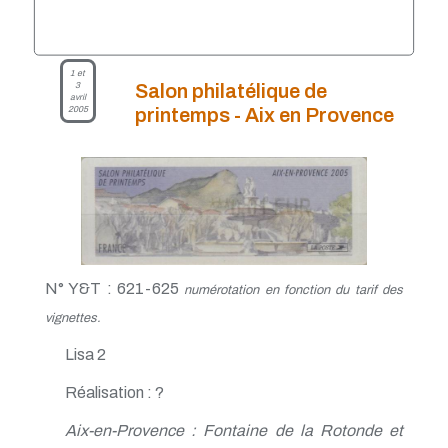
1 et
3
Salon philatélique de
avril
2005
printemps - Aix en Provence
N° Y&T : 621-625
numérotation en fonction du tarif des
vignettes.
Lisa 2
Réalisation : ?
Aix-en-Provence : Fontaine de la Rotonde et