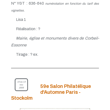
N° Y&T : 636-640
numérotation en fonction du tarif des
vignettes.
Lisa 1
Réalisation : ?
Mairie, église et monuments divers de Corbeil-
Essonne
Tirage : ? ex.
10 au 13
nov.
59e Salon Philatélique
2005
d'Automne Paris -
Stockolm