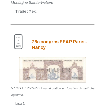
Montagne Sainte-Victoire
Tirage : ? ex.
5 au
8
78e congrès FFAP Paris -
mai
2005
Nancy
N° Y&T : 626-630
numérotation en fonction du tarif des
vignettes.
Lisa 1