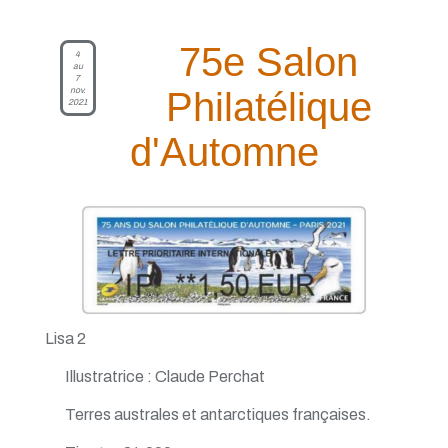
75e Salon
4
au
7
nov.
Philatélique
2021
d'Automne
Lisa 2
Illustratrice : Claude Perchat
Terres australes et antarctiques françaises.