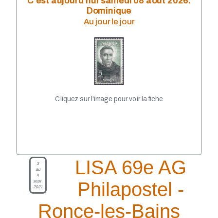
C'est aujourd'hui samedi 08 août 2026.
LISA 2010
Dominique
LISA 2009
Au jour le jour
LISA 2008
LISA 2007
LISA 2006
LISA 2005
LISA 2002
LISA 2003
LiSA 2004
LISA 2001
Cliquez sur l'image pour voir la fiche
LISA 2000
LISA 1999
LISA 69e AG
3
au
4
sept.
Philapostel -
2021
Ronce-les-Bains