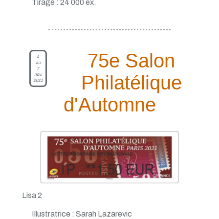
Tirage : 24 000 ex.
75e Salon
4
au
7
nov.
Philatélique
2021
d'Automne
Lisa 2
Illustratrice : Sarah Lazarevic