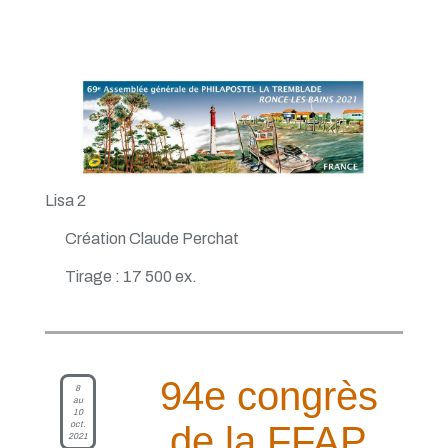
Lisa 2
Création Claude Perchat
Tirage : 17 500 ex.
94e congrès
8
au
10
oct.
de la FFAP
2021