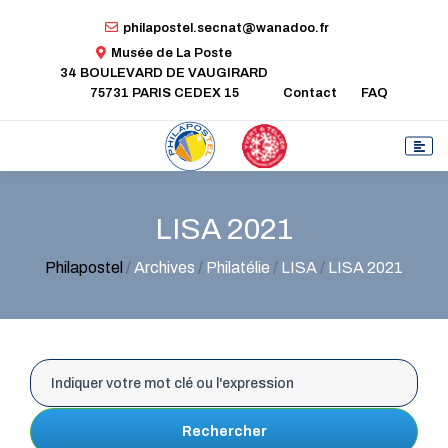
philapostel.secnat@wanadoo.fr
Musée de La Poste
34 BOULEVARD DE VAUGIRARD
75731 PARIS CEDEX 15
Contact
FAQ
LISA 2021
Philapostel
/
Archives
/
Philatélie
/
LISA
/
LISA 2021
Rechercher