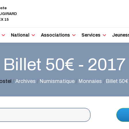
oste
AUGIRARD
X 15
National
Associations
Services
Jeunes
Billet 50€ - 2017
ostel
/
Archives
/
Numismatique
/
Monnaies
/
Billet 50€