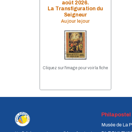
2020 - Monnaies 10€
août 2026.
2020 - 2 € Europe
La Transfiguration du
2019 - Monnaies 10 €
Seigneur
2019 - Billets 100 - 200€
Au jour le jour
2019 - Monnaies 1/4 €
2019 - 2 € Europe
2018 - Monnaies 10 €
2017 - Monnaie 10€
2018 - Monnaies 2 €
2017 - Monnaies 2 €
2017 - Monnaie 20 €
2017 - Billet 50€
Cliquez sur l'image pour voir la fiche
2016 - Monnaies 10 €
2016 - Monnaies 2 €
2015 - Monnaies 2€
2015 - Pièces de Lituanie
2014 - Nouveau billet de 10
€
2014 - Monnaies 10 €
2014 - Monnaies 2€
Philapostel
2014 - Nouveaux pays
adhérents à l'Euro
Musée de La P
2013 - Monnaie 2 €