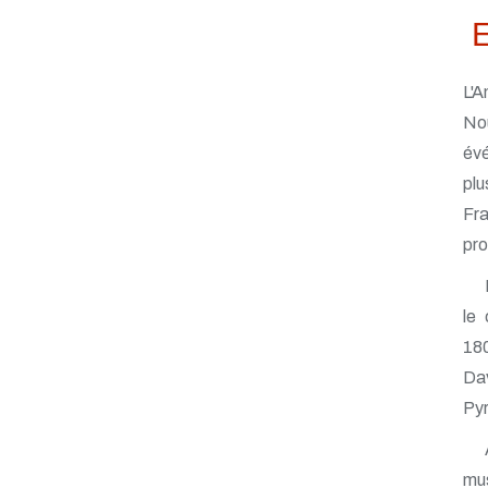
L'A
No
év
plu
Fr
pro
le 
180
Dav
Pyr
mus