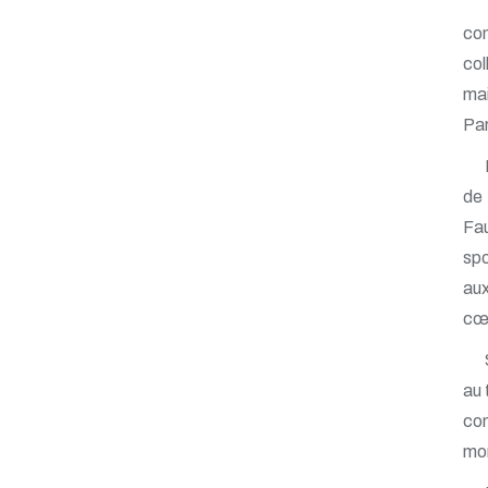
co
col
ma
Par
de 
Fau
spo
aux
cœ
au 
con
mon