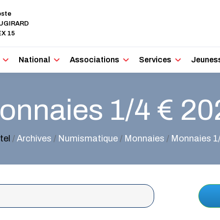
oste
AUGIRARD
X 15
National
Associations
Services
Jeunes
onnaies 1/4 € 20
tel
/
Archives
/
Numismatique
/
Monnaies
/
Monnaies 1