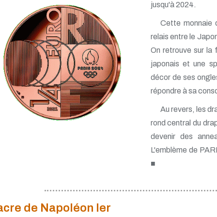
jusqu'à 2024.
Cette monnaie d
relais entre le Japo
On retrouve sur la 
japonais et une sp
décor de ses ongles
répondre à sa consœu
Au revers, les dr
rond central du dra
devenir des anne
L'emblème de PARI
■
acre de Napoléon Ier