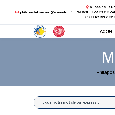
Musée de La P
philapostel.secnat@wanadoo.fr
34 BOULEVARD DE V
75731 PARIS CEDE
Accueil
M
Philapos