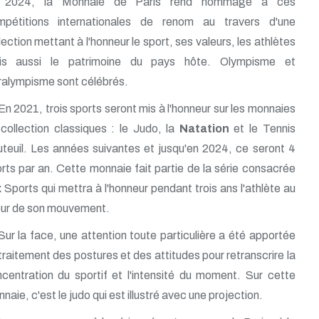
2024, la Monnaie de Paris rend hommage à ces
mpétitions internationales de renom au travers d'une
lection mettant à l'honneur le sport, ses valeurs, les athlètes
is aussi le patrimoine du pays hôte. Olympisme et
alympisme sont célébrés.
En 2021, trois sports seront mis à l'honneur sur les monnaies
collection classiques : le Judo, la
Natation
et le Tennis
teuil. Les années suivantes et jusqu'en 2024, ce seront 4
rts par an. Cette monnaie fait partie de la série consacrée
 Sports qui mettra à l'honneur pendant trois ans l'athlète au
ur de son mouvement.
Sur la face, une attention toute particulière a été apportée
traitement des postures et des attitudes pour retranscrire la
centration du sportif et l'intensité du moment. Sur cette
naie, c'est le judo qui est illustré avec une projection.