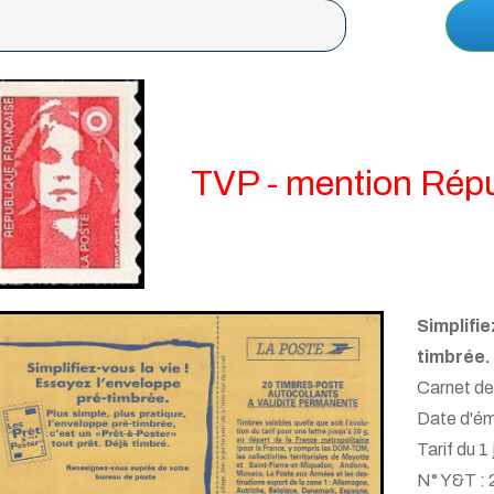
TVP - mention Répu
Simplifi
timbrée.
Carnet de
Date d'ém
Tarif du 1
N° Y&T :