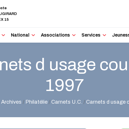
oste
AUGIRARD
X 15
National
Associations
Services
Jeunes
nets d usage cou
1997
/
Archives
/
Philatélie
/
Carnets U.C.
/
Carnets d usage 