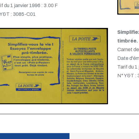
if du 1 janvier 1996 : 3.00 F
 Y&T : 3085-C01
Simplifi
timbrée.
Carnet de
Date d'ém
Tarif du 1
N° Y&T :