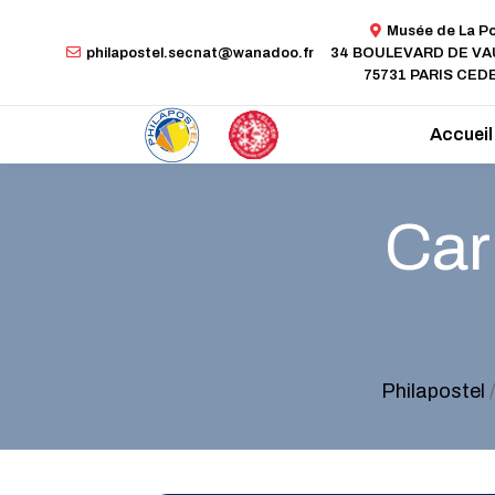
Musée de La P
philapostel.secnat@wanadoo.fr
34 BOULEVARD DE V
75731 PARIS CEDE
Accueil
Car
Philapostel