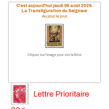
Année 2009
C'est aujourd'hui jeudi 06 août 2026.
Année 2008
La Transfiguration du Seigneur
Année 2007
Au jour le jour
année 2006
Année 2004
Année 2005
Année 2003
Année 2002
Année 2001
Année 1999
Année 1998
Cliquez sur l'image pour voir la fiche
Année 1997
Année 1996
Année 1995
Année 1994
Année 1993
Lettre Prioritaire