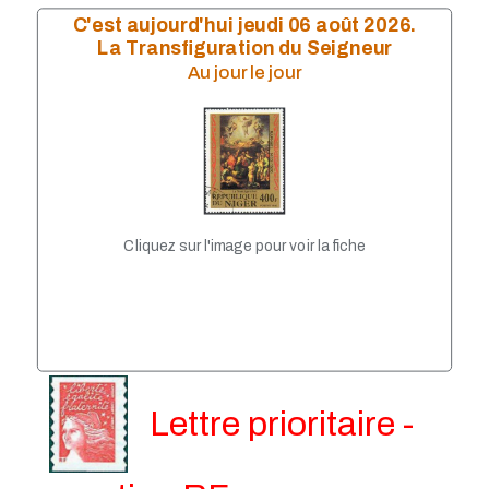
Année 2009
C'est aujourd'hui jeudi 06 août 2026.
Année 2008
La Transfiguration du Seigneur
Année 2007
Au jour le jour
année 2006
Année 2004
Année 2005
Année 2003
Année 2002
Année 2001
Année 1999
Année 1998
Cliquez sur l'image pour voir la fiche
Année 1997
Année 1996
Année 1995
Année 1994
Année 1993
Lettre prioritaire -