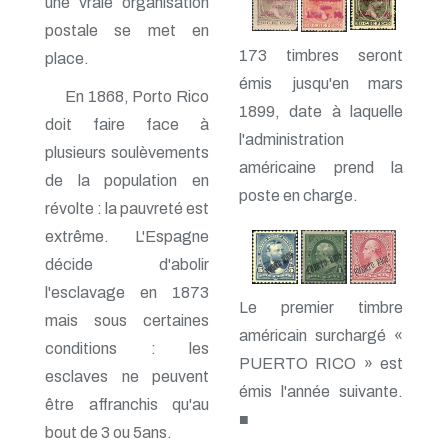
une vraie organisation
postale se met en
173 timbres seront
place.
émis jusqu'en mars
En 1868, Porto Rico
1899, date à laquelle
doit faire face à
l'administration
plusieurs soulèvements
américaine prend la
de la population en
poste en charge.
révolte : la pauvreté est
extrême. L'Espagne
décide d'abolir
l'esclavage en 1873
Le premier timbre
mais sous certaines
américain surchargé «
conditions : les
PUERTO RICO » est
esclaves ne peuvent
émis l'année suivante.
être affranchis qu'au
■
bout de 3 ou 5ans.