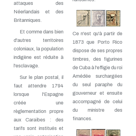
attaques des
Néerlandais et des
Britanniques.
Et comme dans bien
Ce n'est qu'à partir de
d'autres territoires
1873 que Porto Rico
coloniaux, la population
dispose de ses propres
indigène est réduite à
timbres, des figurines
l'esclavage.
de Cuba à l'effigie du roi
Amédée surchargées
Sur le plan postal, il
du seul paraphe du
faut attendre 1794
gouverneur et ensuite
lorsque l'Espagne
accompagné de celui
créée une
du ministre des
règlementation propre
finances.
aux Caraïbes : des
tarifs sont institués et