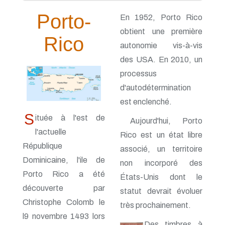
Porto-
En 1952, Porto Rico
obtient une première
Rico
autonomie vis-à-vis
des USA. En 2010, un
processus
d'autodétermination
est enclenché.
S
ituée à l'est de
Aujourd'hui, Porto
l'actuelle
Rico est un état libre
République
associé, un territoire
Dominicaine, l'ile de
non incorporé des
Porto Rico a été
États-Unis dont le
découverte par
statut devrait évoluer
Christophe Colomb le
très prochainement.
l9 novembre 1493 lors
Des timbres à