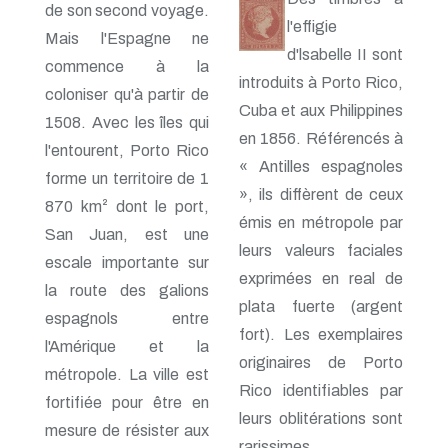
de son second voyage.
l'effigie
Mais l'Espagne ne
d'lsabelle II sont
commence à la
introduits à Porto Rico,
coloniser qu'à partir de
Cuba et aux Philippines
1508. Avec les îles qui
en 1856. Référencés à
l'entourent, Porto Rico
« Antilles espagnoles
forme un territoire de 1
», ils diffèrent de ceux
870 km² dont le port,
émis en métropole par
San Juan, est une
leurs valeurs faciales
escale importante sur
exprimées en real de
la route des galions
plata fuerte (argent
espagnols entre
fort). Les exemplaires
l'Amérique et la
originaires de Porto
métropole. La ville est
Rico identifiables par
fortifiée pour être en
leurs oblitérations sont
mesure de résister aux
rarissimes.