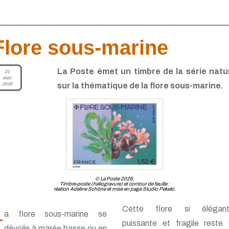
Flore sous-marine
La Poste émet un timbre de la série natu
21
sept.
2026
sur la thématique de la flore sous-marine.
© La Poste 2026.
Timbre-poste (héliogravure) et contour de feuille :
réation Adeline Schöne et mise en page Studio Pekelo.
Cette flore si élégant
L
a flore sous-marine se
puissante et fragile reste 
dévoile à marée basse ou en