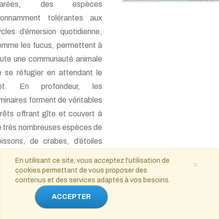
arées, des espèces
tonnamment tolérantes aux
cles d’émersion quotidienne,
omme les fucus, permettent à
oute une communauté animale
 se réfugier en attendant le
lot. En profondeur, les
minaires forment de véritables
rêts offrant gîte et couvert à
e très nombreuses espèces de
issons, de crabes, d’étoiles
e mer, d’anémones et autres
En utilisant ce site, vous acceptez l'utilisation de
×
imaux. Leurs lanières lisses et
cookies permettant de vous proposer des
contenus et des services adaptés à vos besoins.
ndulantes forment une
nopée qui laisse filtrer une
ACCEPTER
mière tamisée idéale pour le