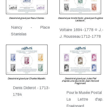
Dessiné et gravé par Raoul Serres.
Dessiné par André Spitz, gravé par Eugène
Lacaque..
Nancy - Place
Voltaire 1694-1778 ¤ J.-
Stanislas
J. Rousseau 1712-1778
Dessiné et gravé par Charles Mazelin.
Dessiné et gravé par Jules Piel
d’après une œuvre de Jean-Honoré
Fragonard.
Denis Diderot - 1713-
Pour le Musée Postal
1784
La Lettre d'ap.
Fragonard