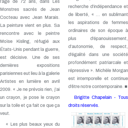
l’âge de 72 ans, dans Les
recherche d’indépendance et
Monstres sacrés de Jean
de liberté, « … en sublimant
Cocteau avec Jean Marais.
les aspirations de femmes
La peinture vient en plus. Sa
ordinaires de son époque à
rencontre avec le peintre
plus d’épanouissement,
Moïse Kisling, réfugié aux
d’autonomie, de respect,
États-Unis pendant la guerre,
d’égalité dans une société
est décisive. Une de ses
profondément patriarcale et
dernières expositions
répressive ». Michèle Morgan
parisiennes eut lieu à la galerie
est intemporelle et continue
Artistes en lumière en avril
d’être notre contemporaine. ■
2009. « Je ne prévois rien, j’ai
un crayon, je pose le crayon
Brigitte Chapelain - Tous
sur la toile et ça fait ce que ça
droits réservés.
veut.
« Les plus beaux yeux du