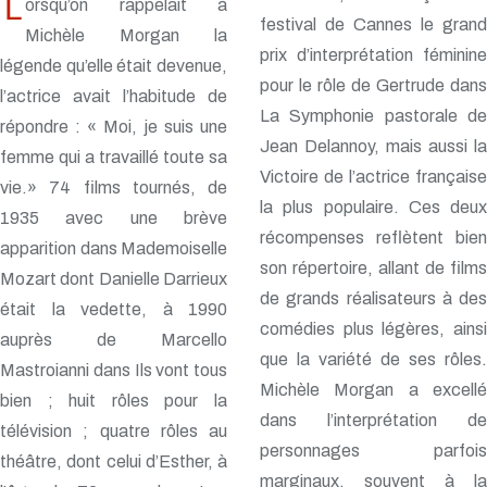
L
orsqu’on rappelait à
festival de Cannes le grand
Michèle Morgan la
prix d’interprétation féminine
légende qu’elle était devenue,
pour le rôle de Gertrude dans
l’actrice avait l’habitude de
La Symphonie pastorale de
répondre : « Moi, je suis une
Jean Delannoy, mais aussi la
femme qui a travaillé toute sa
Victoire de l’actrice française
vie.» 74 films tournés, de
la plus populaire. Ces deux
1935 avec une brève
récompenses reflètent bien
apparition dans Mademoiselle
son répertoire, allant de films
Mozart dont Danielle Darrieux
de grands réalisateurs à des
était la vedette, à 1990
comédies plus légères, ainsi
auprès de Marcello
que la variété de ses rôles.
Mastroianni dans Ils vont tous
Michèle Morgan a excellé
bien ; huit rôles pour la
dans l’interprétation de
télévision ; quatre rôles au
personnages parfois
théâtre, dont celui d’Esther, à
marginaux, souvent à la