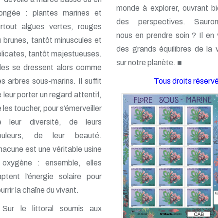
monde à explorer, ouvrant b
longée : plantes marines et
des perspectives. Sauron
urtout algues vertes, rouges
nous en prendre soin ? Il en
 brunes, tantôt minuscules et
des grands équilibres de la 
licates, tantôt majestueuses.
sur notre planète. ■
lles se dressent alors comme
s arbres sous-marins. Il suffit
Tous droits réserv
 leur porter un regard attentif,
 les toucher, pour s’émerveiller
e leur diversité, de leurs
ouleurs, de leur beauté.
acune est une véritable usine
 oxygène : ensemble, elles
ptent l’énergie solaire pour
urrir la chaîne du vivant.
Sur le littoral soumis aux