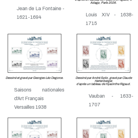
Adagp, Paris 2026.
Jean de La Fontaine -
Louis XIV - 1638-
1621-1694
1715
Dessiné et gravé par Georges-Léo Degorce.
Dessiné par André Spitz, gravé par Claude
Hertenberger,
d’après un tableau de Hyacinthe Rigaud.
Saisons nationales
Vauban - 1633-
d'Art Français
1707
Versailles 1938