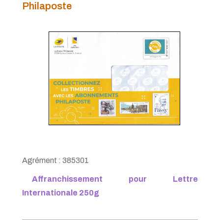
PàP - Juin 2020
Philaposte
PàP - Avril 2020
PàP - Mars 2020
PàP - Février 2020
PàP - Janvier 2020
Agrément : 385301
Affranchissement pour Lettre
Internationale 250g