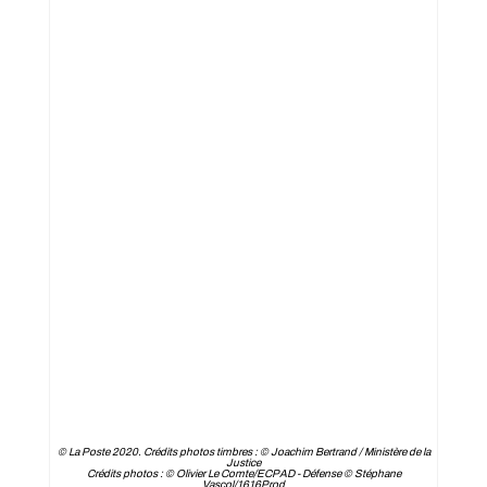
© La Poste 2020. Crédits photos timbres : © Joachim Bertrand / Ministère de la
Justice
Crédits photos : © Olivier Le Comte/ECPAD - Défense © Stéphane
Vascol/1616Prod