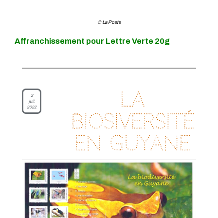
© La Poste
Affranchissement pour Lettre Verte 20g
La
2
juil.
2022
biosiversité
en Guyane