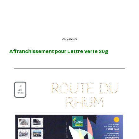
© La Poste
Affranchissement pour Lettre Verte 20g
Route du
2
juil.
2022
Rhum