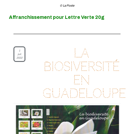
© La Poste
Affranchissement pour Lettre Verte 20g
La
1
juil.
2022
biosiversité
en
Guadeloupe