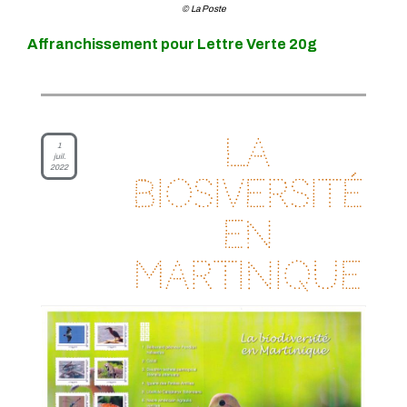
© La Poste
Affranchissement pour Lettre Verte 20g
La
1
juil.
2022
biosiversité
en
Martinique