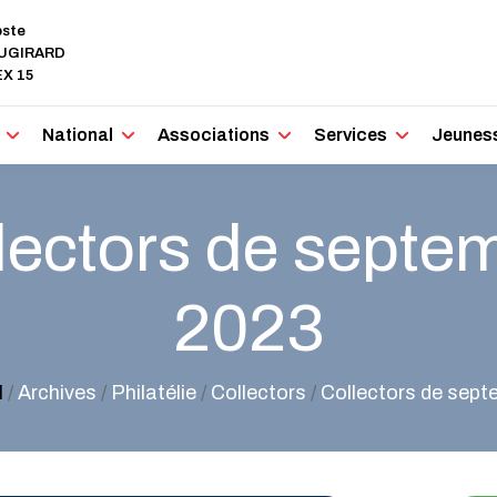
oste
AUGIRARD
X 15
National
Associations
Services
Jeunes
lectors de septe
2023
l
/
Archives
/
Philatélie
/
Collectors
/
Collectors de sep