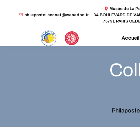
Musée de La P
philapostel.secnat@wanadoo.fr
34 BOULEVARD DE V
75731 PARIS CEDE
Accueil
Col
Philaposte